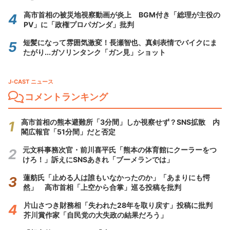
高市首相の被災地視察動画が炎上 BGM付き「総理が主役の
PV」に「政権プロパガンダ」批判
短髪になって雰囲気激変！長瀬智也、真剣表情でバイクにま
たがり...ガソリンタンク「ガン見」ショット
J-CAST ニュース
コメントランキング
高市首相の熊本避難所「3分間」しか視察せず？SNS拡散 内
閣広報官「51分間」だと否定
元文科事務次官・前川喜平氏「熊本の体育館にクーラーをつ
けろ！」訴えにSNSあきれ「ブーメランでは」
蓮舫氏「止める人は誰もいなかったのか」「あまりにも愕
然」 高市首相「上空から合掌」巡る投稿を批判
片山さつき財務相「失われた28年を取り戻す」投稿に批判
芥川賞作家「自民党の大失政の結果だろう」