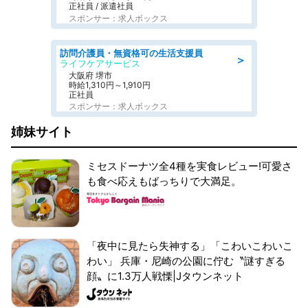
正社員 / 派遣社員
スポンサー：求人ボックス
訪問介護員・無資格可の生活支援員
＞
ライフケアサービス
大阪府 堺市
時給1,310円～1,910円
正社員
スポンサー：求人ボックス
姉妹サイト
ミセスドーナツ全4種を実食レビュー!可愛さ
も食べ応えもばっちりで大満足。
「夜中に見たら失神する」「こわいこわいこ
わい」 兵庫・尼崎の公園に佇む〝謎すぎる
顔〟に1.3万人戦慄|Jタウンネット