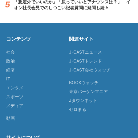
「想定外でいいのか」「戻っていいとアナウンスは？」 イ
オン社長会見でのしつこい記者質問に疑問も続々
コンテンツ
関連サイト
社会
J-CASTニュース
政治
J-CASTトレンド
経済
J-CAST会社ウォッチ
IT
BOOKウォッチ
エンタメ
東京バーゲンマニア
スポーツ
Jタウンネット
メディア
ゼロまる
動画
サイトについて