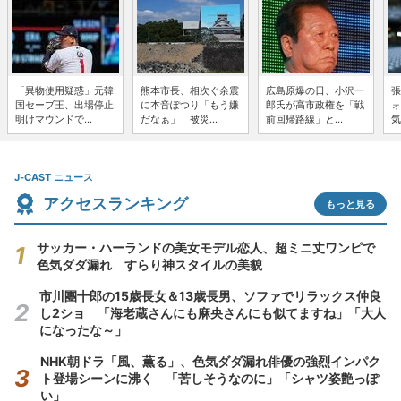
「異物使用疑惑」元韓
熊本市長、相次ぐ余震
広島原爆の日、小沢一
張
国セーブ王、出場停止
に本音ぽつり「もう嫌
郎氏が高市政権を「戦
ォ
明けマウンドで...
だなぁ」 被災...
前回帰路線」と...
気
J-CAST ニュース
アクセスランキング
もっと見る
サッカー・ハーランドの美女モデル恋人、超ミニ丈ワンピで
色気ダダ漏れ すらり神スタイルの美貌
市川團十郎の15歳長女＆13歳長男、ソファでリラックス仲良
し2ショ 「海老蔵さんにも麻央さんにも似てますね」「大人
になったな～」
NHK朝ドラ「風、薫る」、色気ダダ漏れ俳優の強烈インパク
ト登場シーンに沸く 「苦しそうなのに」「シャツ姿艶っぽ
い」