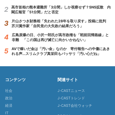
高市首相の熊本避難所「3分間」しか視察せず？SNS拡散 内
閣広報官「51分間」だと否定
片山さつき財務相「失われた28年を取り戻す」投稿に批判
芥川賞作家「自民党の大失政の結果だろう」
広島原爆の日、小沢一郎氏が高市政権を「戦前回帰路線」と
非難 「この国は再び滅亡に向かいかねない」
AVで稼いだ金は「汚い金」なのか 寄付報告への中傷にあき
れる声...スリムクラブ真栄田もバッサリ「汚い心だね」
コンテンツ
関連サイト
社会
J-CASTニュース
政治
J-CASTトレンド
経済
J-CAST会社ウォッチ
IT