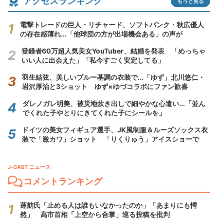
アクセスランキング
もっと見る
電撃トレードの巨人・リチャード、ソフトバンク・秋広優人
の存在感薄れ...「他球団の方が出場機会ある」の声が
登録者60万超人気美女YouTuber、結婚を発表 「めっちゃ
いい人に出会えた」「私今すごく安定してる」
羽生結弦、美しいブルー基調の衣装で...「ゆず」北川悠仁・
岩沢厚治と3ショット ゆず×ゆづコラボにファン歓喜
ダレノガレ明美、被災地炊き出しで細やかな心遣い...「並ん
でくれた子やとりにきてくれた子にシールを」
ドイツの美女フィギュア選手、JK風制服＆ルーズソックス衣
装で「激カワ」ショット 「りくりゅう」アイスショーで
J-CAST ニュース
コメントランキング
蓮舫氏「止める人は誰もいなかったのか」「あまりにも愕
然」 高市首相「上空から合掌」巡る投稿を批判