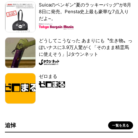
Suicaのペンギン"夏のラッキーバッグ"が8月
8日に発売。Pensta史上最も豪華な7点入り
だよ~。
どうしてこうなった あまりにも〝生き物〟っ
ぽいナスに3.9万人驚がく「そのまま精霊馬
に使えそう」|Jタウンネット
ゼロまる
追悼
一覧を見る