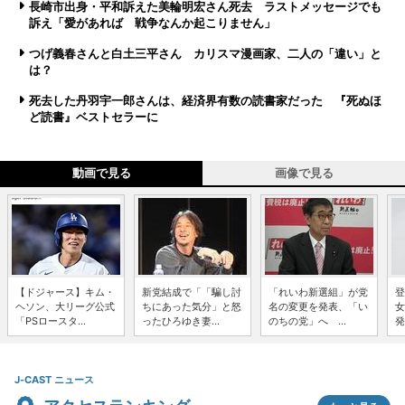
長崎市出身・平和訴えた美輪明宏さん死去 ラストメッセージでも
訴え「愛があれば 戦争なんか起こりません」
つげ義春さんと白土三平さん カリスマ漫画家、二人の「違い」と
は？
死去した丹羽宇一郎さんは、経済界有数の読書家だった 『死ぬほ
ど読書』ベストセラーに
動画で見る
画像で見る
【ドジャース】キム・
新党結成で「「騙し討
「れいわ新選組」が党
登
ヘソン、大リーグ公式
ちにあった気分」と怒
名の変更を発表、「い
女
「PSロースタ...
ったひろゆき妻...
のちの党」へ ...
発
J-CAST ニュース