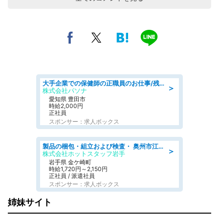
大手企業での保健師の正職員のお仕事/残業なし/要資格:保健師
＞
株式会社パソナ
愛知県 豊田市
時給2,000円
正社員
スポンサー：求人ボックス
製品の梱包・組立および検査・ 奥州市江刺/大手企業で長期安定 梱包・検査・組立/半年経過毎に5万円の報奨金有
＞
株式会社ホットスタッフ岩手
岩手県 金ケ崎町
時給1,720円～2,150円
正社員 / 派遣社員
スポンサー：求人ボックス
姉妹サイト