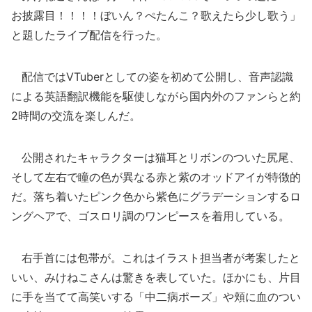
お披露目！！！！ぼいん？ぺたんこ？歌えたら少し歌う」
と題したライブ配信を行った。
配信ではVTuberとしての姿を初めて公開し、音声認識
による英語翻訳機能を駆使しながら国内外のファンらと約
2時間の交流を楽しんだ。
公開されたキャラクターは猫耳とリボンのついた尻尾、
そして左右で瞳の色が異なる赤と紫のオッドアイが特徴的
だ。落ち着いたピンク色から紫色にグラデーションするロ
ングヘアで、ゴスロリ調のワンピースを着用している。
右手首には包帯が。これはイラスト担当者が考案したと
いい、みけねこさんは驚きを表していた。ほかにも、片目
に手を当てて高笑いする「中二病ポーズ」や頬に血のつい