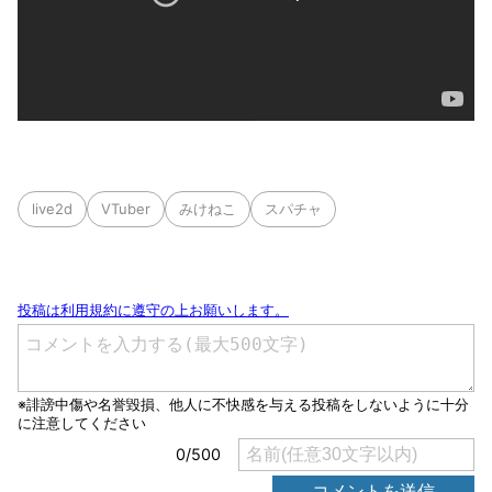
live2d
VTuber
みけねこ
スパチャ