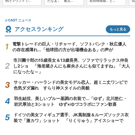
明けマウンドで...
だなぁ」 被災...
前回帰路線」と...
気
J-CAST ニュース
アクセスランキング
もっと見る
電撃トレードの巨人・リチャード、ソフトバンク・秋広優人
の存在感薄れ...「他球団の方が出場機会ある」の声が
市川團十郎の15歳長女＆13歳長男、ソファでリラックス仲良
し2ショ 「海老蔵さんにも麻央さんにも似てますね」「大人
になったな～」
サッカー・ハーランドの美女モデル恋人、超ミニ丈ワンピで
色気ダダ漏れ すらり神スタイルの美貌
羽生結弦、美しいブルー基調の衣装で...「ゆず」北川悠仁・
岩沢厚治と3ショット ゆず×ゆづコラボにファン歓喜
ドイツの美女フィギュア選手、JK風制服＆ルーズソックス衣
装で「激カワ」ショット 「りくりゅう」アイスショーで