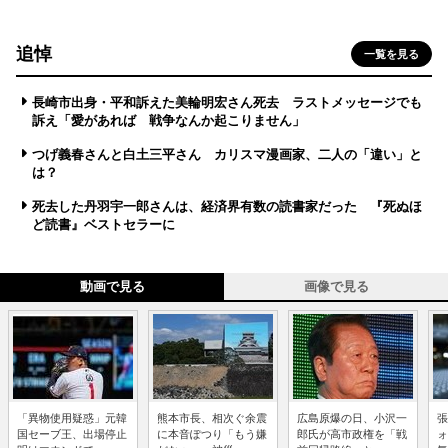
追悼
一覧を見る
長崎市出身・平和訴えた美輪明宏さん死去 ラストメッセージでも
訴え「愛があれば 戦争なんか起こりません」
つげ義春さんと白土三平さん カリスマ漫画家、二人の「違い」と
は？
死去した丹羽宇一郎さんは、経済界有数の読書家だった 『死ぬほ
ど読書』ベストセラーに
動画で見る
画像で見る
「異物使用疑惑」元韓
熊本市長、相次ぐ余震
広島原爆の日、小沢一
張
国セーブ王、出場停止
に本音ぽつり「もう嫌
郎氏が高市政権を「戦
ォ