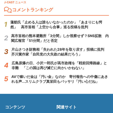
J-CAST ニュース
コメントランキング
蓮舫氏「止める人は誰もいなかったのか」「あまりにも愕
然」 高市首相「上空から合掌」巡る投稿を批判
高市首相の熊本避難所「3分間」しか視察せず？SNS拡散 内
閣広報官「51分間」だと否定
片山さつき財務相「失われた28年を取り戻す」投稿に批判
芥川賞作家「自民党の大失政の結果だろう」
広島原爆の日、小沢一郎氏が高市政権を「戦前回帰路線」と
非難 「この国は再び滅亡に向かいかねない」
AVで稼いだ金は「汚い金」なのか 寄付報告への中傷にあき
れる声...スリムクラブ真栄田もバッサリ「汚い心だね」
コンテンツ
関連サイト