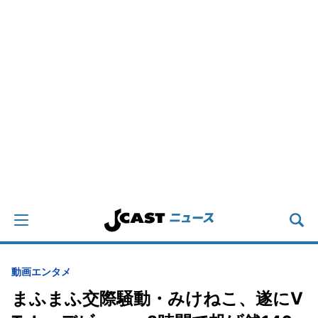
動画
エンタメ
まふまふ交際騒動・みけねこ、遂にV