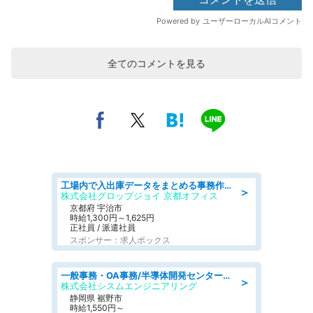
全てのコメントを見る
工場内で入出庫データをまとめる事務作業/車通勤OK/交通費支給/食堂あり
＞
株式会社グロップジョイ 京都オフィス
京都府 宇治市
時給1,300円～1,625円
正社員 / 派遣社員
スポンサー：求人ボックス
一般事務・OA事務/半導体開発センター内で事務&軽作業スタッフ、募集
＞
株式会社シスムエンジニアリング
静岡県 裾野市
時給1,550円～