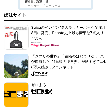
正社員 / 派遣社員
スポンサー：求人ボックス
姉妹サイト
Suicaのペンギン"夏のラッキーバッグ"が8月
8日に発売。Pensta史上最も豪華な7点入り
だよ~。
「ジブリの世界」「冒険のはじまりだ!」 夫
が撮影した〝1歳娘の後ろ姿〟が良すぎて...4.
8万人感激|Jタウンネット
ゼロまる