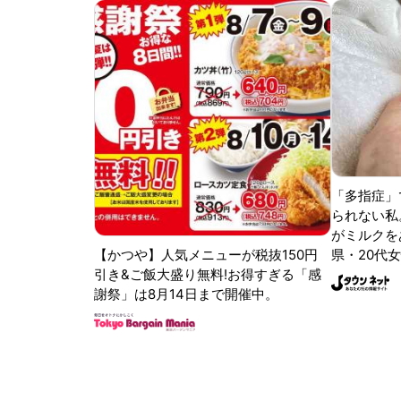
「多指症」
られない私
がミルクをあ
【かつや】人気メニューが税抜150円
県・20代女
引き&ご飯大盛り無料!お得すぎる「感
謝祭」は8月14日まで開催中。