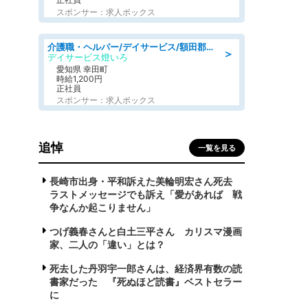
スポンサー：求人ボックス
介護職・ヘルパー/デイサービス/額田郡幸田町/JR東海道本線 幸田/愛知県
＞
デイサービス燈いろ
愛知県 幸田町
時給1,200円
正社員
スポンサー：求人ボックス
追悼
一覧を見る
長崎市出身・平和訴えた美輪明宏さん死去
ラストメッセージでも訴え「愛があれば 戦
争なんか起こりません」
つげ義春さんと白土三平さん カリスマ漫画
家、二人の「違い」とは？
死去した丹羽宇一郎さんは、経済界有数の読
書家だった 『死ぬほど読書』ベストセラー
に