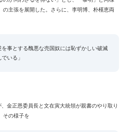
」の主張を展開した。さらに、李明博、朴槿恵両
逆を事とする醜悪な売国奴には恥ずかしい破滅
んでいる」
が、金正恩委員長と文在寅大統領が親書のやり取り
、その様子を