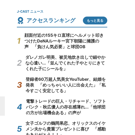
J-CAST ニュース
アクセスランキング
もっと見る
顔面付近の155キロ直球にヘルメット叩き
つけたDeNAルーキー宮下朝陽に擁護の
声 「負けん気必要」と球団OB
ダレノガレ明美、被災地炊き出しで細やか
な心遣い...「並んでくれた子やとりにきて
くれた子にシールを」
登録者60万超人気美女YouTuber、結婚を
発表 「めっちゃいい人に出会えた」「私
今すごく安定してる」
電撃トレードの巨人・リチャード、ソフト
バンク・秋広優人の存在感薄れ...「他球団
の方が出場機会ある」の声が
女子ゴルフの鶴岡果恋、オリックスのイケ
メン夫から貴重プレゼントに喜び 「感動
をありがとう！！」