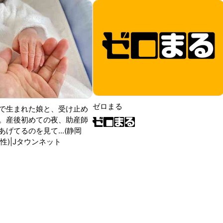
ゼロまる
で生まれた娘と、受け止め
。産後初めての夜、助産師
げてるのを見て...(静岡
性)|Jタウンネット