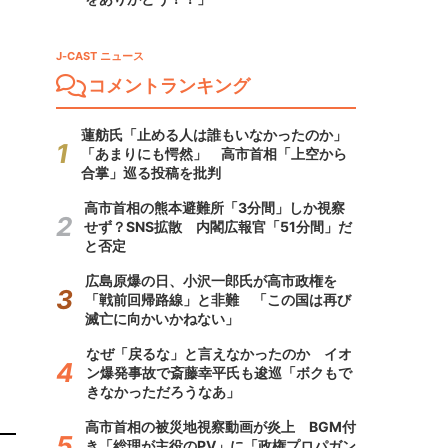
J-CAST ニュース
コメントランキング
蓮舫氏「止める人は誰もいなかったのか」
「あまりにも愕然」 高市首相「上空から
合掌」巡る投稿を批判
高市首相の熊本避難所「3分間」しか視察
せず？SNS拡散 内閣広報官「51分間」だ
と否定
広島原爆の日、小沢一郎氏が高市政権を
「戦前回帰路線」と非難 「この国は再び
滅亡に向かいかねない」
なぜ「戻るな」と言えなかったのか イオ
ン爆発事故で斎藤幸平氏も逡巡「ボクもで
きなかっただろうなあ」
高市首相の被災地視察動画が炎上 BGM付
き「総理が主役のPV」に「政権プロパガン