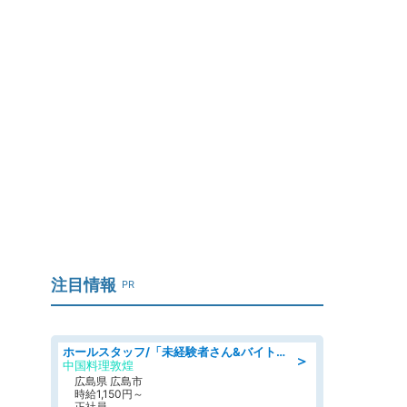
注目情報
PR
ホールスタッフ/「未経験者さん&バイトデビューも大歓迎」残業ほぼなし×1日3時間〜勤務OK!フォロー体制も充実/広島県/広島市南区
＞
中国料理敦煌
広島県 広島市
時給1,150円～
正社員