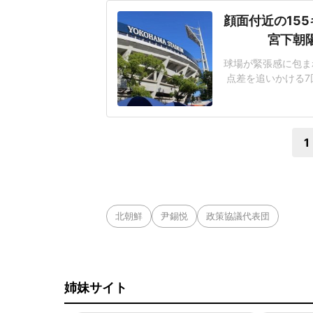
顔面付近の15
宮下朝
球場が緊張感に包まれ
点差を追いかける7
じた155キロ直球
ヘルメットを叩きつ
日は両チームが2死
1
北朝鮮
尹錫悦
政策協議代表団
姉妹サイト