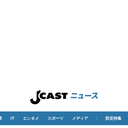
済
IT
エンタメ
スポーツ
メディア
防災特集