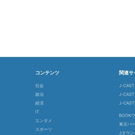
コンテンツ
関連サ
社会
J-CAS
政治
J-CAS
経済
J-CA
IT
BOOK
エンタメ
東京バ
スポーツ
Jタウン