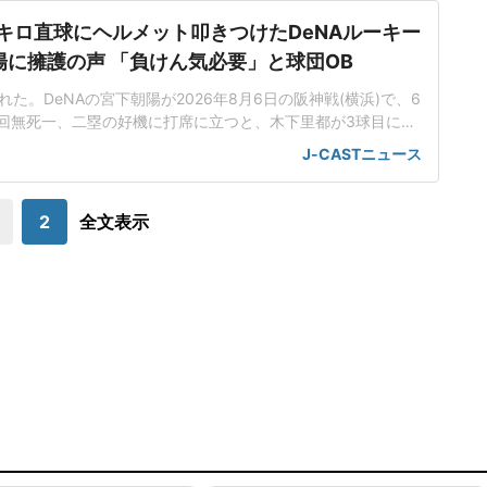
5キロ直球にヘルメット叩きつけたDeNAルーキー
陽に擁護の声 「負けん気必要」と球団OB
た。DeNAの宮下朝陽が2026年8月6日の阪神戦(横浜)で、6
回無死一、二塁の好機に打席に立つと、木下里都が3球目に投
が顔面付近へ。もんどり打ってよけた宮下は怒りの表情を見せて
J-CASTニュース
けた。「熱くなってしまった部分があったのでしょう」前日5
球ずつを受け、この試合でも阪神のデルミス・ガルシアが2回
に死球を受けた。内
2
全文表示