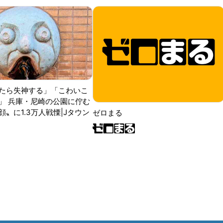
たら失神する」「こわいこ
」 兵庫・尼崎の公園に佇む
〟に1.3万人戦慄|Jタウン
ゼロまる