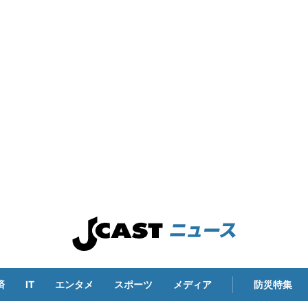
済
IT
エンタメ
スポーツ
メディア
防災特集