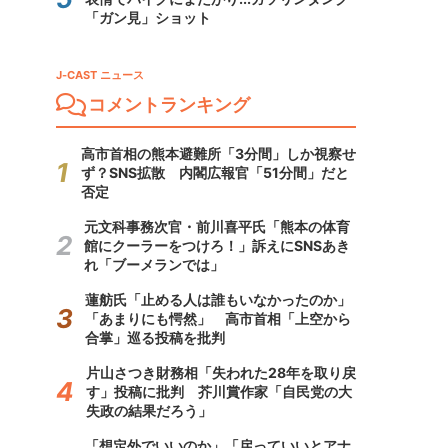
「ガン見」ショット
J-CAST ニュース
コメントランキング
高市首相の熊本避難所「3分間」しか視察せ
ず？SNS拡散 内閣広報官「51分間」だと
否定
元文科事務次官・前川喜平氏「熊本の体育
館にクーラーをつけろ！」訴えにSNSあき
れ「ブーメランでは」
蓮舫氏「止める人は誰もいなかったのか」
「あまりにも愕然」 高市首相「上空から
合掌」巡る投稿を批判
片山さつき財務相「失われた28年を取り戻
す」投稿に批判 芥川賞作家「自民党の大
失政の結果だろう」
「想定外でいいのか」「戻っていいとアナ