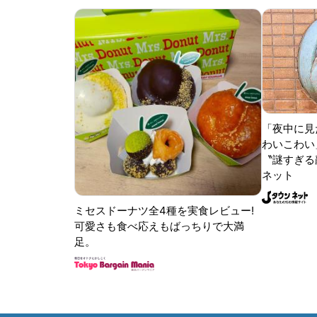
「夜中に見
わいこわい
〝謎すぎる顔
ネット
ミセスドーナツ全4種を実食レビュー!
可愛さも食べ応えもばっちりで大満
足。