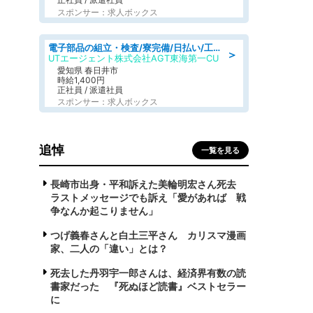
スポンサー：求人ボックス
電子部品の組立・検査/寮完備/日払い/工場・製造
＞
UTエージェント株式会社AGT東海第一CU
愛知県 春日井市
時給1,400円
正社員 / 派遣社員
スポンサー：求人ボックス
追悼
一覧を見る
長崎市出身・平和訴えた美輪明宏さん死去
ラストメッセージでも訴え「愛があれば 戦
争なんか起こりません」
つげ義春さんと白土三平さん カリスマ漫画
家、二人の「違い」とは？
死去した丹羽宇一郎さんは、経済界有数の読
書家だった 『死ぬほど読書』ベストセラー
に