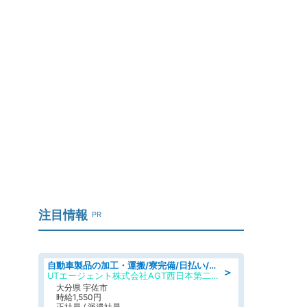
注目情報
PR
自動車製品の加工・運搬/寮完備/日払い/工場・製造
＞
UTエージェント株式会社AGT西日本第二CU
大分県 宇佐市
時給1,550円
正社員 / 派遣社員