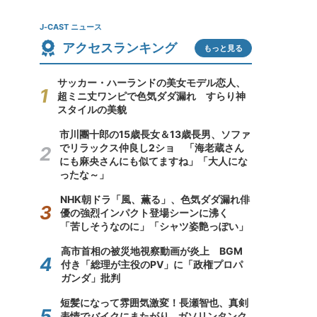
J-CAST ニュース
アクセスランキング
もっと見る
サッカー・ハーランドの美女モデル恋人、
超ミニ丈ワンピで色気ダダ漏れ すらり神
スタイルの美貌
市川團十郎の15歳長女＆13歳長男、ソファ
でリラックス仲良し2ショ 「海老蔵さん
にも麻央さんにも似てますね」「大人にな
ったな～」
NHK朝ドラ「風、薫る」、色気ダダ漏れ俳
優の強烈インパクト登場シーンに沸く
「苦しそうなのに」「シャツ姿艶っぽい」
高市首相の被災地視察動画が炎上 BGM
付き「総理が主役のPV」に「政権プロパ
ガンダ」批判
短髪になって雰囲気激変！長瀬智也、真剣
表情でバイクにまたがり...ガソリンタンク