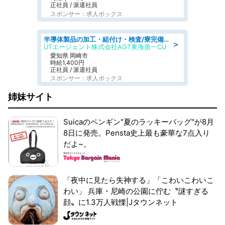
正社員 / 派遣社員
スポンサー：求人ボックス
半導体製品の加工・組付け・検査/寮完備/日勤/日払い/工場・製造
＞
UTエージェント株式会社AGT東海第一CU
愛知県 岡崎市
時給1,400円
正社員 / 派遣社員
スポンサー：求人ボックス
姉妹サイト
Suicaのペンギン"夏のラッキーバッグ"が8月
8日に発売。Pensta史上最も豪華な7点入り
だよ~。
「夜中に見たら失神する」「こわいこわいこ
わい」 兵庫・尼崎の公園に佇む〝謎すぎる
顔〟に1.3万人戦慄|Jタウンネット