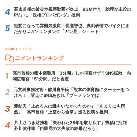
高市首相の被災地視察動画が炎上 BGM付き「総理が主役の
PV」に「政権プロパガンダ」批判
短髪になって雰囲気激変！長瀬智也、真剣表情でバイクにま
たがり...ガソリンタンク「ガン見」ショット
J-CAST ニュース
コメントランキング
高市首相の熊本避難所「3分間」しか視察せず？SNS拡散 内
閣広報官「51分間」だと否定
元文科事務次官・前川喜平氏「熊本の体育館にクーラーをつ
けろ！」訴えにSNSあきれ「ブーメランでは」
蓮舫氏「止める人は誰もいなかったのか」「あまりにも愕
然」 高市首相「上空から合掌」巡る投稿を批判
片山さつき財務相「失われた28年を取り戻す」投稿に批判
芥川賞作家「自民党の大失政の結果だろう」