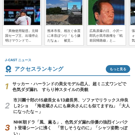
「異物使用疑惑」元韓
熊本市長、相次ぐ余震
広島原爆の日、小沢一
張
国セーブ王、出場停止
に本音ぽつり「もう嫌
郎氏が高市政権を「戦
ォ
明けマウンドで...
だなぁ」 被災...
前回帰路線」と...
気
J-CAST ニュース
アクセスランキング
もっと見る
サッカー・ハーランドの美女モデル恋人、超ミニ丈ワンピで
色気ダダ漏れ すらり神スタイルの美貌
市川團十郎の15歳長女＆13歳長男、ソファでリラックス仲良
し2ショ 「海老蔵さんにも麻央さんにも似てますね」「大人
になったな～」
NHK朝ドラ「風、薫る」、色気ダダ漏れ俳優の強烈インパク
ト登場シーンに沸く 「苦しそうなのに」「シャツ姿艶っぽ
い」