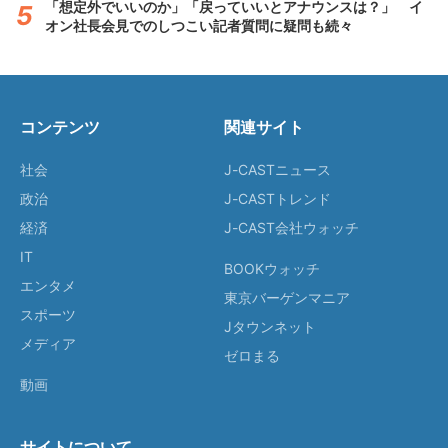
「想定外でいいのか」「戻っていいとアナウンスは？」 イ
オン社長会見でのしつこい記者質問に疑問も続々
コンテンツ
関連サイト
社会
J-CASTニュース
政治
J-CASTトレンド
経済
J-CAST会社ウォッチ
IT
BOOKウォッチ
エンタメ
東京バーゲンマニア
スポーツ
Jタウンネット
メディア
ゼロまる
動画
サイトについて