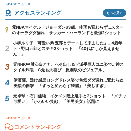
J-CAST ニュース
アクセスランキング
もっと見る
元NBAマイケル・ジョーダン63歳、体形も変わらず...スター
のオーラダダ漏れ サッカー・ハーランドと最強2ショット
小柳ルミ子「可愛い弟 五郎とデートして来ました」...4歳年
下・野口五郎とステキ2ショット 「40代にしか見えませ
ん！」
元NHK中川安奈アナ、へそ出し＆ド派手巨人ユニ姿で...神ス
タイル炸裂 G党も大喜び「反則級のビジュアル」
伊藤蘭、透け感黒ロングドレス姿で色気ダダ漏れ...変わらぬ
美貌の衝撃 「ずっと変わらず綺麗」「美しすぎ」
元卓球・石川佳純、イケメン陸上選手と2ショット 「メチャ
可愛い」「かわいい笑顔」「美男美女」話題に
J-CAST ニュース
コメントランキング