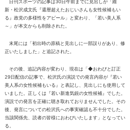
日刊スポーツの記事は30日午前までに見出しが「維
新・松沢成文氏『還暦超えたおじいさんも女性候補もい
る』政党の多様性をアピール」と変わり、「若い美人系
～」が本文からも削除された。
末尾には「初出時の原稿と見出しに一部誤りがあり、修
正いたしました」と追記された。
その後、追記内容が変わり、現在は「◆おわびと訂正
29日配信の記事で、松沢氏の演説での発言内容が『若い
美人系の女性候補もいる』と表記し、見出しにも使用して
いました。正しくは『若い新進気鋭の女性候補』でした。
演説での発言を正確に聴き取れておりませんでした。その
後、発言についての松沢氏への事実確認も不十分でした。
当該関係先、読者の皆様におわびいたします」となってい
る。