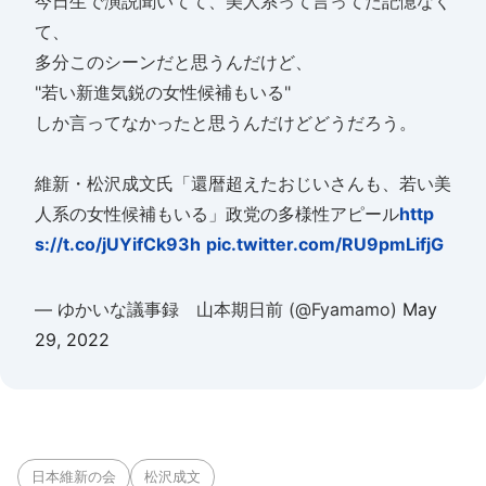
今日生で演説聞いてて、美人系って言ってた記憶なく
て、
多分このシーンだと思うんだけど、
"若い新進気鋭の女性候補もいる"
しか言ってなかったと思うんだけどどうだろう。
維新・松沢成文氏「還暦超えたおじいさんも、若い美
人系の女性候補もいる」政党の多様性アピール
http
s://t.co/jUYifCk93h
pic.twitter.com/RU9pmLifjG
— ゆかいな議事録 山本期日前 (@Fyamamo)
May
29, 2022
日本維新の会
松沢成文