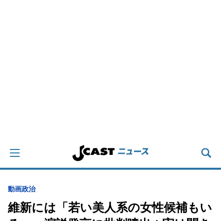
動画
政治
維新には「若い美人系の女性候補もい