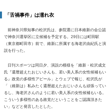
「舌禍事件」は濡れ衣
前神奈川県知事の松沢氏は、参院選に日本維新の会公認
で神奈川選挙区に立候補を予定する。29日には町田駅
（東京都町田市）前で、維新に所属する海老沢由紀氏と演
説を行った。
日刊スポーツは同日夕、演説の模様を「維新・松沢成文
氏『還暦超えたおじいさんも、若い美人系の女性候補もい
る』政党の多様性アピール」とウェブで報じ、松沢氏が
「（維新は）私みたく還暦超えたおじいさんも頑張ってい
るし、海老沢さんのように若い美人系の女性候補もいる。
こういう多様性のある政党だということをご認識頂きた
い」などと発言したとした。