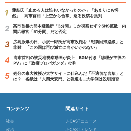
蓮舫氏「止める人は誰もいなかったのか」「あまりにも愕
然」 高市首相「上空から合掌」巡る投稿を批判
高市首相の熊本避難所「3分間」しか視察せず？SNS拡散 内
閣広報官「51分間」だと否定
広島原爆の日、小沢一郎氏が高市政権を「戦前回帰路線」と
非難 「この国は再び滅亡に向かいかねない」
高市首相の被災地視察動画が炎上 BGM付き「総理が主役の
PV」に「政権プロパガンダ」批判
処分の東大教授が大学サイトに仕込んだ「不適切な言葉」と
は？ 各紙は「六四天安門」と報道も...大学側は説明拒否
コンテンツ
関連サイト
社会
J-CASTニュース
政治
J-CASTトレンド