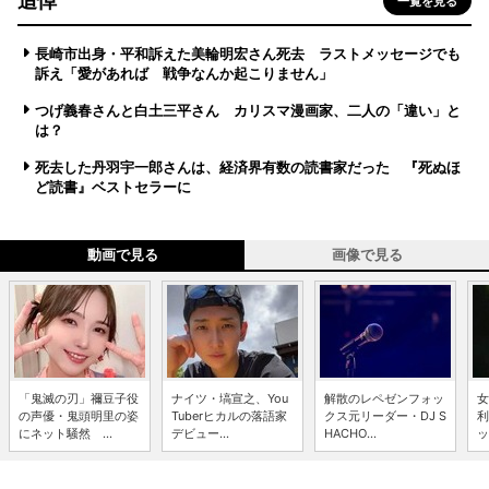
追悼
一覧を見る
長崎市出身・平和訴えた美輪明宏さん死去 ラストメッセージでも
訴え「愛があれば 戦争なんか起こりません」
つげ義春さんと白土三平さん カリスマ漫画家、二人の「違い」と
は？
死去した丹羽宇一郎さんは、経済界有数の読書家だった 『死ぬほ
ど読書』ベストセラーに
動画で見る
画像で見る
「鬼滅の刃」禰豆子役
ナイツ・塙宣之、You
解散のレペゼンフォッ
女
の声優・鬼頭明里の姿
Tuberヒカルの落語家
クス元リーダー・DJ S
利
にネット騒然 ...
デビュー...
HACHO...
ッ