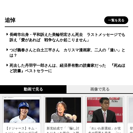
追悼
一覧を見る
長崎市出身・平和訴えた美輪明宏さん死去 ラストメッセージでも
訴え「愛があれば 戦争なんか起こりません」
つげ義春さんと白土三平さん カリスマ漫画家、二人の「違い」と
は？
死去した丹羽宇一郎さんは、経済界有数の読書家だった 『死ぬほ
ど読書』ベストセラーに
動画で見る
画像で見る
【ドジャース】キム・
新党結成で「「騙し討
「れいわ新選組」が党
登