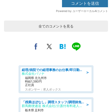
全てのコメントを見る
経理/病院での経理事務のお仕事/即日勤務可/車通勤可/経理/一般事務
＞
株式会社パソナ
福岡県 北九州市
時給1,380円
正社員
スポンサー：求人ボックス
「残業ほぼなし」調理スタッフ/調理師免許必須/正職員/日勤のみ/介護付き有料老人ホーム/社会保障完備
＞
群馬郵便逓送 株式会社/介護付有料老人ホーム ふる里
栃木県 足利市