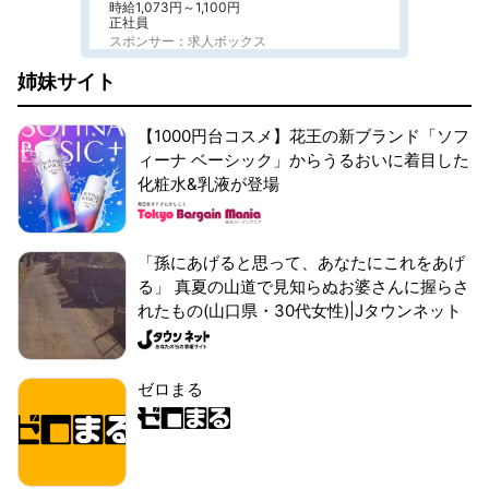
時給1,073円～1,100円
正社員
スポンサー：求人ボックス
姉妹サイト
【1000円台コスメ】花王の新ブランド「ソフ
ィーナ ベーシック」からうるおいに着目した
化粧水&乳液が登場
「孫にあげると思って、あなたにこれをあげ
る」 真夏の山道で見知らぬお婆さんに握らさ
れたもの(山口県・30代女性)|Jタウンネット
ゼロまる