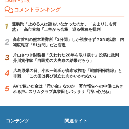
J-CAST ニュース
コメントランキング
蓮舫氏「止める人は誰もいなかったのか」「あまりにも愕
然」 高市首相「上空から合掌」巡る投稿を批判
高市首相の熊本避難所「3分間」しか視察せず？SNS拡散 内
閣広報官「51分間」だと否定
片山さつき財務相「失われた28年を取り戻す」投稿に批判
芥川賞作家「自民党の大失政の結果だろう」
広島原爆の日、小沢一郎氏が高市政権を「戦前回帰路線」と
非難 「この国は再び滅亡に向かいかねない」
AVで稼いだ金は「汚い金」なのか 寄付報告への中傷にあき
れる声...スリムクラブ真栄田もバッサリ「汚い心だね」
コンテンツ
関連サイト