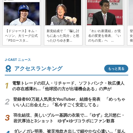
【ドジャース】キム・
新党結成で「「騙し討
「れいわ新選組」が党
登
ヘソン、大リーグ公式
ちにあった気分」と怒
名の変更を発表、「い
女
「PSロースタ...
ったひろゆき妻...
のちの党」へ ...
発
J-CAST ニュース
アクセスランキング
もっと見る
電撃トレードの巨人・リチャード、ソフトバンク・秋広優人
の存在感薄れ...「他球団の方が出場機会ある」の声が
登録者60万超人気美女YouTuber、結婚を発表 「めっちゃ
いい人に出会えた」「私今すごく安定してる」
羽生結弦、美しいブルー基調の衣装で...「ゆず」北川悠仁・
岩沢厚治と3ショット ゆず×ゆづコラボにファン歓喜
ダレノガレ明美、被災地炊き出しで細やかな心遣い...「並ん