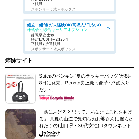
正社員
スポンサー：求人ボックス
組立・組付け/未経験OK/高収入/日払いOK/交替制/20・30・40代活躍中
＞
株式会社綜合キャリアオプション
静岡県 富士市
時給1,700円～2,125円
正社員 / 派遣社員
スポンサー：求人ボックス
姉妹サイト
Suicaのペンギン"夏のラッキーバッグ"が8月
8日に発売。Pensta史上最も豪華な7点入り
だよ~。
「孫にあげると思って、あなたにこれをあげ
る」 真夏の山道で見知らぬお婆さんに握らさ
れたもの(山口県・30代女性)|Jタウンネット