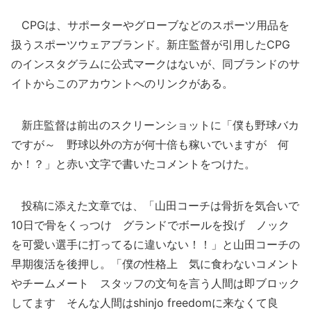
CPGは、サポーターやグローブなどのスポーツ用品を
扱うスポーツウェアブランド。新庄監督が引用したCPG
のインスタグラムに公式マークはないが、同ブランドのサ
イトからこのアカウントへのリンクがある。
新庄監督は前出のスクリーンショットに「僕も野球バカ
ですが～ 野球以外の方が何十倍も稼いでいますが 何
か！？」と赤い文字で書いたコメントをつけた。
投稿に添えた文章では、「山田コーチは骨折を気合いで
10日で骨をくっつけ グランドでボールを投げ ノック
を可愛い選手に打ってるに違いない！！」と山田コーチの
早期復活を後押し。「僕の性格上 気に食わないコメント
やチームメート スタッフの文句を言う人間は即ブロック
してます そんな人間はshinjo freedomに来なくて良