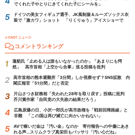
でくれた子やとりにきてくれた子にシールを」
ドイツの美女フィギュア選手、JK風制服＆ルーズソックス衣
装で「激カワ」ショット 「りくりゅう」アイスショーで
J-CAST ニュース
コメントランキング
蓮舫氏「止める人は誰もいなかったのか」「あまりにも愕
然」 高市首相「上空から合掌」巡る投稿を批判
高市首相の熊本避難所「3分間」しか視察せず？SNS拡散 内
閣広報官「51分間」だと否定
片山さつき財務相「失われた28年を取り戻す」投稿に批判
芥川賞作家「自民党の大失政の結果だろう」
広島原爆の日、小沢一郎氏が高市政権を「戦前回帰路線」と
非難 「この国は再び滅亡に向かいかねない」
AVで稼いだ金は「汚い金」なのか 寄付報告への中傷にあき
れる声...スリムクラブ真栄田もバッサリ「汚い心だね」