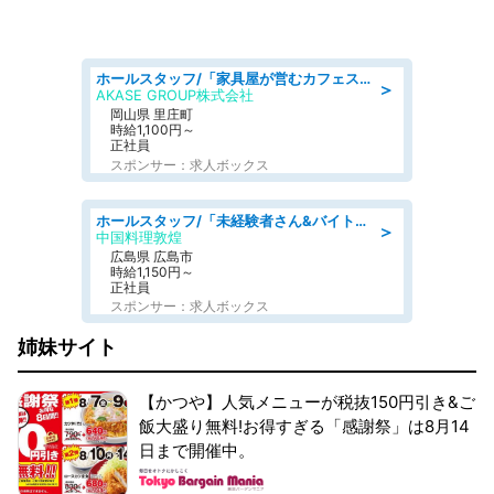
ホールスタッフ/「家具屋が営むカフェスタッフ!」週2日～OK!嬉しいまかない付き/岡山県/浅口郡里庄町
＞
AKASE GROUP株式会社
岡山県 里庄町
時給1,100円～
正社員
スポンサー：求人ボックス
ホールスタッフ/「未経験者さん&バイトデビューも大歓迎」残業ほぼなし×1日3時間〜勤務OK!フォロー体制も充実/広島県/広島市南区
＞
中国料理敦煌
広島県 広島市
時給1,150円～
正社員
スポンサー：求人ボックス
姉妹サイト
【かつや】人気メニューが税抜150円引き&ご
飯大盛り無料!お得すぎる「感謝祭」は8月14
日まで開催中。