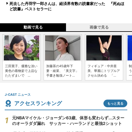
死去した丹羽宇一郎さんは、経済界有数の読書家だった 『死ぬほ
ど読書』ベストセラーに
動画で見る
画像で見る
三田寛子、優雅な淡い
加藤茶の45歳年下
フィギュア・中井亜
制
黄色の着物姿で上品な
妻・綾菜、「美文字」
美、華麗にトリプルア
う
たたずまいで ...
手書き勉強ノート...
クセル決める 「...
一
J-CAST ニュース
アクセスランキング
もっと見る
元NBAマイケル・ジョーダン63歳、体形も変わらず...スター
のオーラダダ漏れ サッカー・ハーランドと最強2ショット