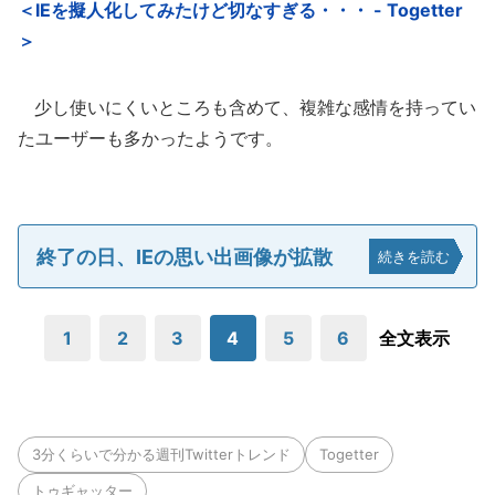
＜IEを擬人化してみたけど切なすぎる・・・ - Togetter
＞
少し使いにくいところも含めて、複雑な感情を持ってい
たユーザーも多かったようです。
終了の日、IEの思い出画像が拡散
続きを読む
1
2
3
4
5
6
全文表示
3分くらいで分かる週刊Twitterトレンド
Togetter
トゥギャッター