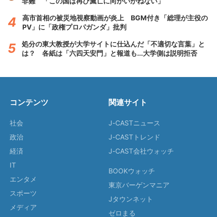
非難 「この国は再び滅亡に向かいかねない」
高市首相の被災地視察動画が炎上 BGM付き「総理が主役の
PV」に「政権プロパガンダ」批判
処分の東大教授が大学サイトに仕込んだ「不適切な言葉」と
は？ 各紙は「六四天安門」と報道も...大学側は説明拒否
コンテンツ
関連サイト
社会
J-CASTニュース
政治
J-CASTトレンド
経済
J-CAST会社ウォッチ
IT
BOOKウォッチ
エンタメ
東京バーゲンマニア
スポーツ
Jタウンネット
メディア
ゼロまる