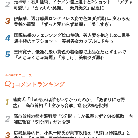
元卓球・石川佳純、イケメン陸上選手と2ショット 「メチャ
可愛い」「かわいい笑顔」「美男美女」話題に
伊藤蘭、透け感黒ロングドレス姿で色気ダダ漏れ...変わらぬ
美貌の衝撃 「ずっと変わらず綺麗」「美しすぎ」
国際結婚のフェンシング松山恭助、美人妻を抱きしめ...世界
選手権のオフショット 美男美女カップルにドキっ
三田寛子、優雅な淡い黄色の着物姿で上品なたたずまいで
「めちゃくちゃ綺麗」「涼しげ」美貌ダダ漏れ
J-CAST ニュース
コメントランキング
蓮舫氏「止める人は誰もいなかったのか」「あまりにも愕
然」 高市首相「上空から合掌」巡る投稿を批判
高市首相の熊本避難所「3分間」しか視察せず？SNS拡散 内
閣広報官「51分間」だと否定
広島原爆の日、小沢一郎氏が高市政権を「戦前回帰路線」と