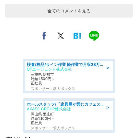
全てのコメントを見る
検査/検品/ライン作業 軽作業で月収28万円可 センサー部品の箱詰め 日勤 土日休
＞
UTエージェント株式会社
三重県 伊勢市
時給1,500円～
正社員
スポンサー：求人ボックス
ホールスタッフ/「家具屋が営むカフェスタッフ!」週2日～OK!嬉しいまかない付き/岡山県/浅口郡里庄町
＞
AKASE GROUP株式会社
岡山県 里庄町
時給1,100円～
正社員
スポンサー：求人ボックス