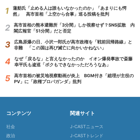
蓮舫氏「止める人は誰もいなかったのか」「あまりにも愕
然」 高市首相「上空から合掌」巡る投稿を批判
高市首相の熊本避難所「3分間」しか視察せず？SNS拡散 内
閣広報官「51分間」だと否定
広島原爆の日、小沢一郎氏が高市政権を「戦前回帰路線」と
非難 「この国は再び滅亡に向かいかねない」
なぜ「戻るな」と言えなかったのか イオン爆発事故で斎藤
幸平氏も逡巡「ボクもできなかっただろうなあ」
高市首相の被災地視察動画が炎上 BGM付き「総理が主役の
PV」に「政権プロパガンダ」批判
コンテンツ
関連サイト
社会
J-CASTニュース
政治
J-CASTトレンド