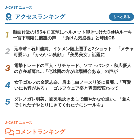
J-CAST ニュース
アクセスランキング
もっと見る
顔面付近の155キロ直球にヘルメット叩きつけたDeNAルーキ
ー宮下朝陽に擁護の声 「負けん気必要」と球団OB
元卓球・石川佳純、イケメン陸上選手と2ショット 「メチャ
可愛い」「かわいい笑顔」「美男美女」話題に
電撃トレードの巨人・リチャード、ソフトバンク・秋広優人
の存在感薄れ...「他球団の方が出場機会ある」の声が
女子ゴルフの金沢志奈、肩出し白ノースリ姿に反響...「可愛
いにも程がある」 ゴルフウェア姿と雰囲気変わって
ダレノガレ明美、被災地炊き出しで細やかな心遣い...「並ん
でくれた子やとりにきてくれた子にシールを」
J-CAST ニュース
コメントランキング