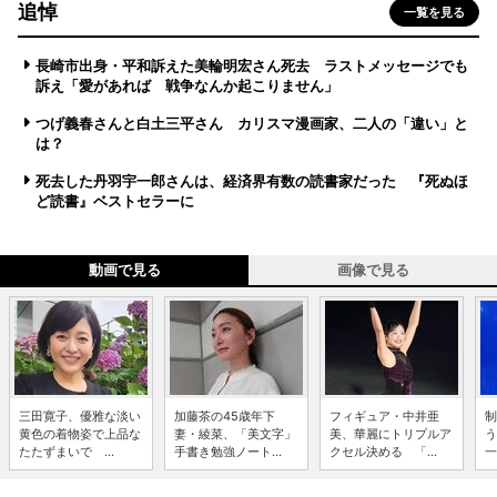
追悼
一覧を見る
長崎市出身・平和訴えた美輪明宏さん死去 ラストメッセージでも
訴え「愛があれば 戦争なんか起こりません」
つげ義春さんと白土三平さん カリスマ漫画家、二人の「違い」と
は？
死去した丹羽宇一郎さんは、経済界有数の読書家だった 『死ぬほ
ど読書』ベストセラーに
動画で見る
画像で見る
三田寛子、優雅な淡い
加藤茶の45歳年下
フィギュア・中井亜
制
黄色の着物姿で上品な
妻・綾菜、「美文字」
美、華麗にトリプルア
う
たたずまいで ...
手書き勉強ノート...
クセル決める 「...
一