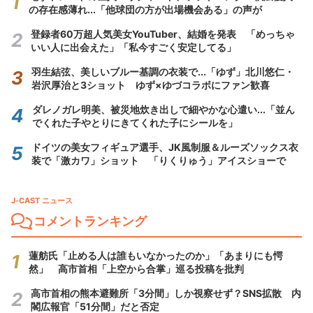
の存在感薄れ...「他球団の方が出場機会ある」の声が
登録者60万超人気美女YouTuber、結婚を発表 「めっちゃ
いい人に出会えた」「私今すごく安定してる」
羽生結弦、美しいブルー基調の衣装で...「ゆず」北川悠仁・
岩沢厚治と3ショット ゆず×ゆづコラボにファン歓喜
ダレノガレ明美、被災地炊き出しで細やかな心遣い...「並ん
でくれた子やとりにきてくれた子にシールを」
ドイツの美女フィギュア選手、JK風制服＆ルーズソックス衣
装で「激カワ」ショット 「りくりゅう」アイスショーで
J-CAST ニュース
コメントランキング
蓮舫氏「止める人は誰もいなかったのか」「あまりにも愕
然」 高市首相「上空から合掌」巡る投稿を批判
高市首相の熊本避難所「3分間」しか視察せず？SNS拡散 内
閣広報官「51分間」だと否定