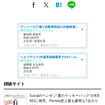
デンソーの工場で自動車部品の外観検査/denso aichi
＞
株式会社テクノスマイル
愛知県 西尾市
時給1,800円
正社員 / 派遣社員
スポンサー：求人ボックス
ヘルプデスク/外資系保険業界でのITヘルプデスク業務/駅近/即日勤務可/ヘルプデスク
＞
株式会社パソナ
福岡県 北九州市
時給4,167円
正社員
スポンサー：求人ボックス
姉妹サイト
Suicaのペンギン"夏のラッキーバッグ"が8月
8日に発売。Pensta史上最も豪華な7点入り