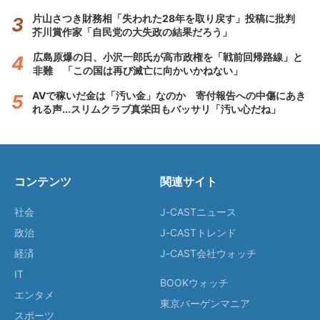
片山さつき財務相「失われた28年を取り戻す」投稿に批判
芥川賞作家「自民党の大失政の結果だろう」
広島原爆の日、小沢一郎氏が高市政権を「戦前回帰路線」と
非難 「この国は再び滅亡に向かいかねない」
AVで稼いだ金は「汚い金」なのか 寄付報告への中傷にあき
れる声...スリムクラブ真栄田もバッサリ「汚い心だね」
コンテンツ
関連サイト
社会
J-CASTニュース
政治
J-CASTトレンド
経済
J-CAST会社ウォッチ
IT
BOOKウォッチ
エンタメ
東京バーゲンマニア
スポーツ