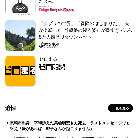
だよ~。
「ジブリの世界」「冒険のはじまりだ!」 夫
が撮影した〝1歳娘の後ろ姿〟が良すぎて...4.
8万人感激|Jタウンネット
ゼロまる
追悼
一覧を見る
長崎市出身・平和訴えた美輪明宏さん死去 ラストメッセージでも
訴え「愛があれば 戦争なんか起こりません」