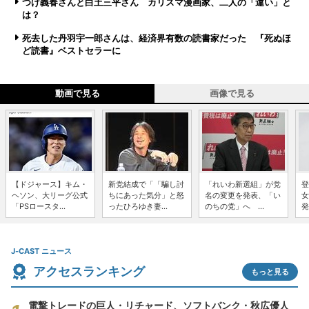
つげ義春さんと白土三平さん カリスマ漫画家、二人の「違い」と
は？
死去した丹羽宇一郎さんは、経済界有数の読書家だった 『死ぬほ
ど読書』ベストセラーに
動画で見る
画像で見る
【ドジャース】キム・
新党結成で「「騙し討
「れいわ新選組」が党
登
ヘソン、大リーグ公式
ちにあった気分」と怒
名の変更を発表、「い
女
「PSロースタ...
ったひろゆき妻...
のちの党」へ ...
発
J-CAST ニュース
アクセスランキング
もっと見る
電撃トレードの巨人・リチャード、ソフトバンク・秋広優人