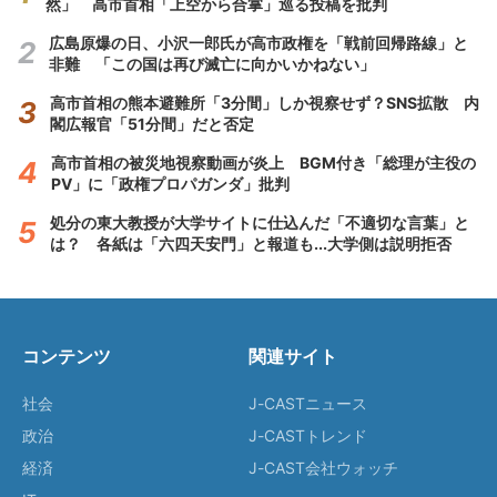
然」 高市首相「上空から合掌」巡る投稿を批判
広島原爆の日、小沢一郎氏が高市政権を「戦前回帰路線」と
非難 「この国は再び滅亡に向かいかねない」
高市首相の熊本避難所「3分間」しか視察せず？SNS拡散 内
閣広報官「51分間」だと否定
高市首相の被災地視察動画が炎上 BGM付き「総理が主役の
PV」に「政権プロパガンダ」批判
処分の東大教授が大学サイトに仕込んだ「不適切な言葉」と
は？ 各紙は「六四天安門」と報道も...大学側は説明拒否
コンテンツ
関連サイト
社会
J-CASTニュース
政治
J-CASTトレンド
経済
J-CAST会社ウォッチ