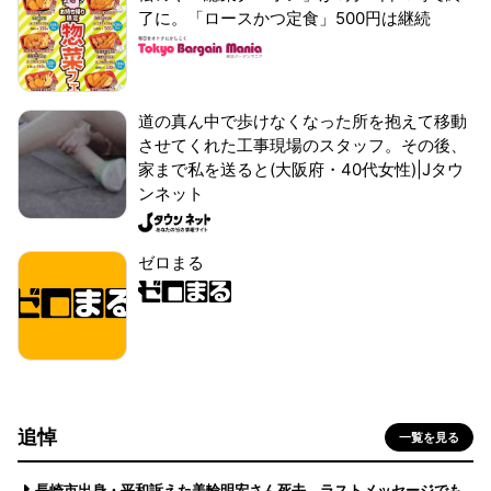
了に。「ロースかつ定食」500円は継続
道の真ん中で歩けなくなった所を抱えて移動
させてくれた工事現場のスタッフ。その後、
家まで私を送ると(大阪府・40代女性)|Jタウ
ンネット
ゼロまる
追悼
一覧を見る
長崎市出身・平和訴えた美輪明宏さん死去 ラストメッセージでも