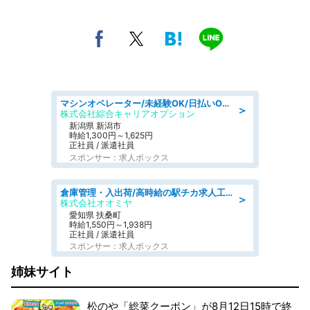
マシンオペレーター/未経験OK/日払いOK/寮完備/交替制/20・30・40代活躍中
＞
株式会社綜合キャリアオプション
新潟県 新潟市
時給1,300円～1,625円
正社員 / 派遣社員
スポンサー：求人ボックス
倉庫管理・入出荷/高時給の駅チカ求人工場内で荷物の受け取り・確認スタッフ
＞
株式会社オオミヤ
愛知県 扶桑町
時給1,550円～1,938円
正社員 / 派遣社員
スポンサー：求人ボックス
姉妹サイト
松のや「総菜クーポン」が8月12日15時で終