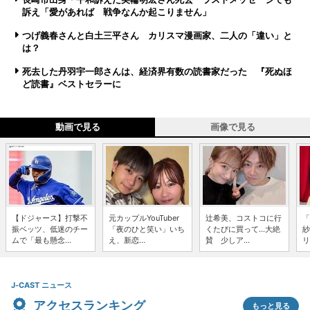
訴え「愛があれば 戦争なんか起こりません」
つげ義春さんと白土三平さん カリスマ漫画家、二人の「違い」と
は？
死去した丹羽宇一郎さんは、経済界有数の読書家だった 『死ぬほ
ど読書』ベストセラーに
動画で見る
画像で見る
【ドジャース】打撃不
元カップルYouTuber
辻希美、コストコに行
「
振ベッツ、低迷のチー
「夜のひと笑い」いち
くたびに買って...大絶
紗
ムで「最も懸念...
え、新恋...
賛 少しア...
リ
J-CAST ニュース
アクセスランキング
もっと見る