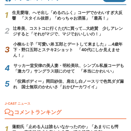
生見愛瑠、へそ出し「めるのふく」コーデでかわいすぎ大反
響 「スタイル抜群」「めっちゃお洒落」「最高！」
辻希美、コストコに行くたびに買って...大絶賛 少しアレン
ジすると「それがマジで、マジでおいしいの！」
小柳ルミ子「可愛い弟 五郎とデートして来ました」...4歳年
下・野口五郎とステキ2ショット 「40代にしか見えませ
ん！」
サッカー堂安律の美人妻・明松美玖、シンプル私服コーデも
「激カワ」サングラス頭にのせて 「本当にかわいい」
「役満ボディー」岡田紗佳、肩出し白ノースリで色気ダダ漏
れ 国士無双のかわいさ「おかぴーカワイイ」
J-CAST ニュース
コメントランキング
蓮舫氏「止める人は誰もいなかったのか」「あまりにも愕