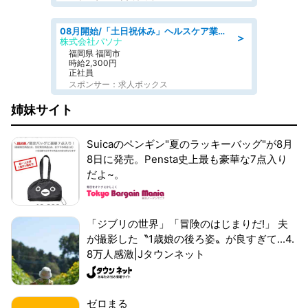
08月開始/「土日祝休み」ヘルスケア業界の産業保健師/高時給/未経験OK/要資格:保健師、正看護師
＞
株式会社パソナ
福岡県 福岡市
時給2,300円
正社員
スポンサー：求人ボックス
姉妹サイト
Suicaのペンギン"夏のラッキーバッグ"が8月
8日に発売。Pensta史上最も豪華な7点入り
だよ~。
「ジブリの世界」「冒険のはじまりだ!」 夫
が撮影した〝1歳娘の後ろ姿〟が良すぎて...4.
8万人感激|Jタウンネット
ゼロまる