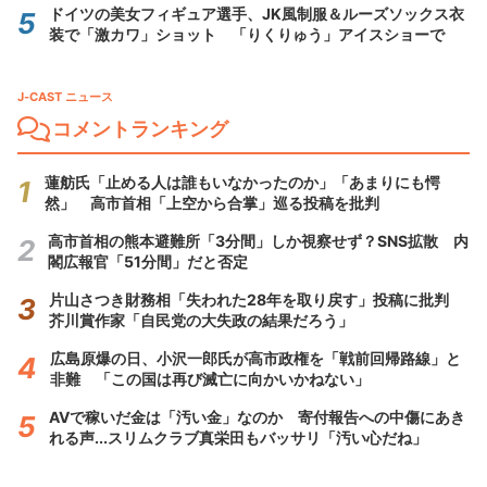
ドイツの美女フィギュア選手、JK風制服＆ルーズソックス衣
装で「激カワ」ショット 「りくりゅう」アイスショーで
J-CAST ニュース
コメントランキング
蓮舫氏「止める人は誰もいなかったのか」「あまりにも愕
然」 高市首相「上空から合掌」巡る投稿を批判
高市首相の熊本避難所「3分間」しか視察せず？SNS拡散 内
閣広報官「51分間」だと否定
片山さつき財務相「失われた28年を取り戻す」投稿に批判
芥川賞作家「自民党の大失政の結果だろう」
広島原爆の日、小沢一郎氏が高市政権を「戦前回帰路線」と
非難 「この国は再び滅亡に向かいかねない」
AVで稼いだ金は「汚い金」なのか 寄付報告への中傷にあき
れる声...スリムクラブ真栄田もバッサリ「汚い心だね」