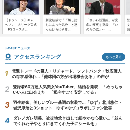
【ドジャース】キム・
新党結成で「「騙し討
「れいわ新選組」が党
登
ヘソン、大リーグ公式
ちにあった気分」と怒
名の変更を発表、「い
女
「PSロースタ...
ったひろゆき妻...
のちの党」へ ...
発
J-CAST ニュース
アクセスランキング
もっと見る
電撃トレードの巨人・リチャード、ソフトバンク・秋広優人
の存在感薄れ...「他球団の方が出場機会ある」の声が
登録者60万超人気美女YouTuber、結婚を発表 「めっちゃ
いい人に出会えた」「私今すごく安定してる」
羽生結弦、美しいブルー基調の衣装で...「ゆず」北川悠仁・
岩沢厚治と3ショット ゆず×ゆづコラボにファン歓喜
ダレノガレ明美、被災地炊き出しで細やかな心遣い...「並ん
でくれた子やとりにきてくれた子にシールを」