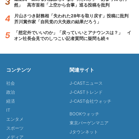
然」 高市首相「上空から合掌」巡る投稿を批判
片山さつき財務相「失われた28年を取り戻す」投稿に批判
芥川賞作家「自民党の大失政の結果だろう」
「想定外でいいのか」「戻っていいとアナウンスは？」 イ
オン社長会見でのしつこい記者質問に疑問も続々
コンテンツ
関連サイト
社会
J-CASTニュース
政治
J-CASTトレンド
経済
J-CAST会社ウォッチ
IT
BOOKウォッチ
エンタメ
東京バーゲンマニア
スポーツ
Jタウンネット
メディア