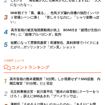
し2ショ 「海老蔵さんにも麻央さんにも似てますね」「大人
になったな～」
NHK朝ドラ「風、薫る」、色気ダダ漏れ俳優の強烈インパク
ト登場シーンに沸く 「苦しそうなのに」「シャツ姿艶っぽ
い」
高市首相の被災地視察動画が炎上 BGM付き「総理が主役の
PV」に「政権プロパガンダ」批判
短髪になって雰囲気激変！長瀬智也、真剣表情でバイクにま
たがり...ガソリンタンク「ガン見」ショット
J-CAST ニュース
コメントランキング
高市首相の熊本避難所「3分間」しか視察せず？SNS拡散 内
閣広報官「51分間」だと否定
元文科事務次官・前川喜平氏「熊本の体育館にクーラーをつ
けろ！」訴えにSNSあきれ「ブーメランでは」
蓮舫氏「止める人は誰もいなかったのか」「あまりにも愕