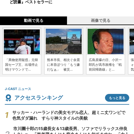
ど読書』ベストセラーに
動画で見る
画像で見る
「異物使用疑惑」元韓
熊本市長、相次ぐ余震
広島原爆の日、小沢一
張
国セーブ王、出場停止
に本音ぽつり「もう嫌
郎氏が高市政権を「戦
ォ
明けマウンドで...
だなぁ」 被災...
前回帰路線」と...
気
J-CAST ニュース
アクセスランキング
もっと見る
サッカー・ハーランドの美女モデル恋人、超ミニ丈ワンピで
色気ダダ漏れ すらり神スタイルの美貌
市川團十郎の15歳長女＆13歳長男、ソファでリラックス仲良