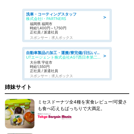
洗車・コーティングスタッフ
＞
株式会社I・PARTNERS
福岡県 福岡市
時給1,400円～1,750円
正社員 / 派遣社員
スポンサー：求人ボックス
自動車製品の加工・運搬/寮完備/日払い/工場・製造
＞
UTエージェント株式会社AGT西日本第二CU
大分県 宇佐市
時給1,550円
正社員 / 派遣社員
スポンサー：求人ボックス
姉妹サイト
ミセスドーナツ全4種を実食レビュー!可愛さ
も食べ応えもばっちりで大満足。