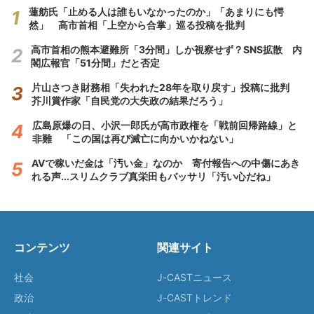
蓮舫氏「止める人は誰もいなかったのか」「あまりにも愕
然」 高市首相「上空から合掌」巡る投稿を批判
高市首相の熊本避難所「3分間」しか視察せず？SNS拡散 内
閣広報官「51分間」だと否定
片山さつき財務相「失われた28年を取り戻す」投稿に批判
芥川賞作家「自民党の大失政の結果だろう」
広島原爆の日、小沢一郎氏が高市政権を「戦前回帰路線」と
非難 「この国は再び滅亡に向かいかねない」
AVで稼いだ金は「汚い金」なのか 寄付報告への中傷にあき
れる声...スリムクラブ真栄田もバッサリ「汚い心だね」
コンテンツ
関連サイト
社会
J-CASTニュース
政治
J-CASTトレンド