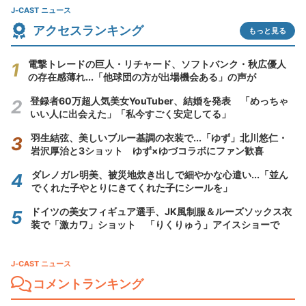
J-CAST ニュース
アクセスランキング
もっと見る
電撃トレードの巨人・リチャード、ソフトバンク・秋広優人
の存在感薄れ...「他球団の方が出場機会ある」の声が
登録者60万超人気美女YouTuber、結婚を発表 「めっちゃ
いい人に出会えた」「私今すごく安定してる」
羽生結弦、美しいブルー基調の衣装で...「ゆず」北川悠仁・
岩沢厚治と3ショット ゆず×ゆづコラボにファン歓喜
ダレノガレ明美、被災地炊き出しで細やかな心遣い...「並ん
でくれた子やとりにきてくれた子にシールを」
ドイツの美女フィギュア選手、JK風制服＆ルーズソックス衣
装で「激カワ」ショット 「りくりゅう」アイスショーで
J-CAST ニュース
コメントランキング