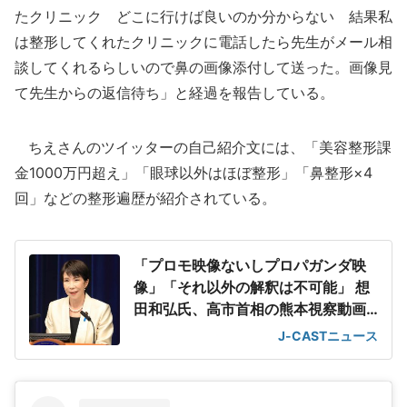
たクリニック どこに行けば良いのか分からない 結果私
は整形してくれたクリニックに電話したら先生がメール相
談してくれるらしいので鼻の画像添付して送った。画像見
て先生からの返信待ち」と経過を報告している。
ちえさんのツイッターの自己紹介文には、「美容整形課
金1000万円超え」「眼球以外はほぼ整形」「鼻整形×4
回」などの整形遍歴が紹介されている。
「プロモ映像ないしプロパガンダ映
像」「それ以外の解釈は不可能」 想
田和弘氏、高市首相の熊本視察動画
を分析
J-CASTニュース