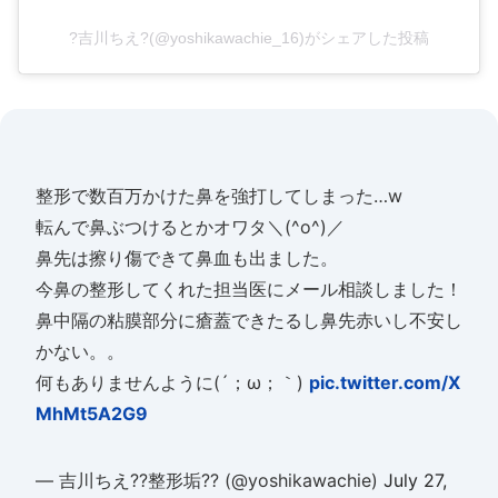
?吉川ちえ?(@yoshikawachie_16)がシェアした投稿
整形で数百万かけた鼻を強打してしまった…w
転んで鼻ぶつけるとかオワタ＼(^o^)／
鼻先は擦り傷できて鼻血も出ました。
今鼻の整形してくれた担当医にメール相談しました！
鼻中隔の粘膜部分に瘡蓋できたるし鼻先赤いし不安し
かない。。
何もありませんように(´；ω；｀)
pic.twitter.com/X
MhMt5A2G9
— 吉川ちえ??整形垢?? (@yoshikawachie)
July 27,