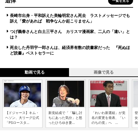
追悼
一覧を見る
長崎市出身・平和訴えた美輪明宏さん死去 ラストメッセージでも
訴え「愛があれば 戦争なんか起こりません」
つげ義春さんと白土三平さん カリスマ漫画家、二人の「違い」と
は？
死去した丹羽宇一郎さんは、経済界有数の読書家だった 『死ぬほ
ど読書』ベストセラーに
動画で見る
画像で見る
【ドジャース】キム・
新党結成で「「騙し討
「れいわ新選組」が党
登
ヘソン、大リーグ公式
ちにあった気分」と怒
名の変更を発表、「い
女
「PSロースタ...
ったひろゆき妻...
のちの党」へ ...
発