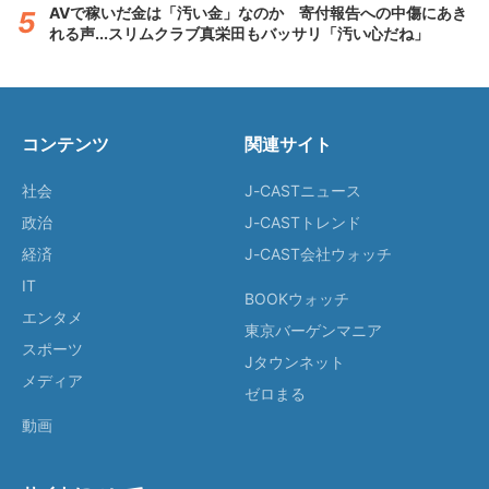
AVで稼いだ金は「汚い金」なのか 寄付報告への中傷にあき
れる声...スリムクラブ真栄田もバッサリ「汚い心だね」
コンテンツ
関連サイト
社会
J-CASTニュース
政治
J-CASTトレンド
経済
J-CAST会社ウォッチ
IT
BOOKウォッチ
エンタメ
東京バーゲンマニア
スポーツ
Jタウンネット
メディア
ゼロまる
動画