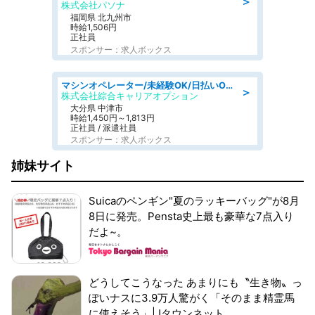
＞
株式会社パソナ
福岡県 北九州市
時給1,506円
正社員
スポンサー：求人ボックス
マシンオペレーター/未経験OK/日払いOK/交替制/20・30・40代活躍中/製造 工場
＞
株式会社綜合キャリアオプション
大分県 中津市
時給1,450円～1,813円
正社員 / 派遣社員
スポンサー：求人ボックス
姉妹サイト
Suicaのペンギン"夏のラッキーバッグ"が8月
8日に発売。Pensta史上最も豪華な7点入り
だよ~。
どうしてこうなった あまりにも〝生き物〟っ
ぽいナスに3.9万人驚がく「そのまま精霊馬
に使えそう」|Jタウンネット