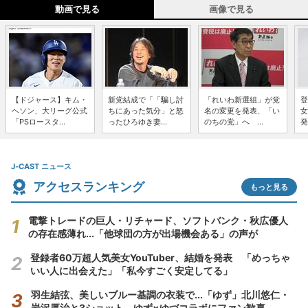
動画で見る
画像で見る
【ドジャース】キム・
新党結成で「「騙し討
「れいわ新選組」が党
登
ヘソン、大リーグ公式
ちにあった気分」と怒
名の変更を発表、「い
女
「PSロースタ...
ったひろゆき妻...
のちの党」へ ...
発
J-CAST ニュース
アクセスランキング
もっと見る
電撃トレードの巨人・リチャード、ソフトバンク・秋広優人
の存在感薄れ...「他球団の方が出場機会ある」の声が
登録者60万超人気美女YouTuber、結婚を発表 「めっちゃ
いい人に出会えた」「私今すごく安定してる」
羽生結弦、美しいブルー基調の衣装で...「ゆず」北川悠仁・
岩沢厚治と3ショット ゆず×ゆづコラボにファン歓喜