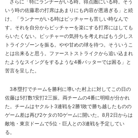
さらに「特にランナーがいる時。得点圏にいる時。そう
いう時の佐藤君の打席はあまりにも内容が悪過ぎる」と続
け、「ランナーがいる時はピッチャーも苦しい時なんで
す。それを自分からピッチャーを楽にする打席にはしても
らいたくない。ピッチャーの気持ちを考えればもう少しス
トライクゾーンを振る。やや甘めの球を待つ。そういうこ
とは出来ると思う。ファーストストライクから追い込まれ
たようなスイングをするような4番バッターでは困る」と
苦言を呈した。
3本塁打でチームを勝利に導いた村上に対してこの日の
佐藤は5打数1安打2三振。両チームの4番に明暗が分かれ
た。チームはヤクルト3連戦を2勝1敗で勝ち越したものの
ゲーム差は再び2ケタの10ゲームに開いた。8月2日からは
敵地・東京ドームで5位・巨人との3連戦を予定してい
る。