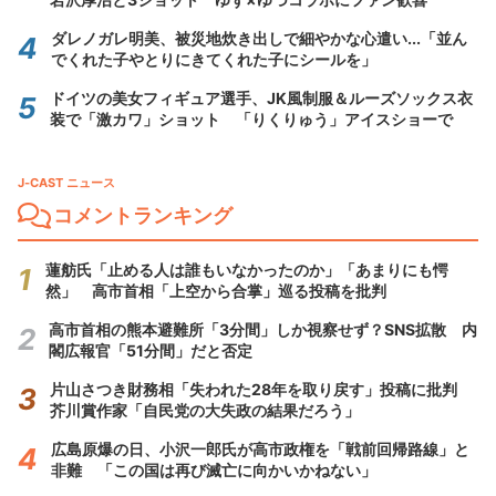
ダレノガレ明美、被災地炊き出しで細やかな心遣い...「並ん
でくれた子やとりにきてくれた子にシールを」
ドイツの美女フィギュア選手、JK風制服＆ルーズソックス衣
装で「激カワ」ショット 「りくりゅう」アイスショーで
J-CAST ニュース
コメントランキング
蓮舫氏「止める人は誰もいなかったのか」「あまりにも愕
然」 高市首相「上空から合掌」巡る投稿を批判
高市首相の熊本避難所「3分間」しか視察せず？SNS拡散 内
閣広報官「51分間」だと否定
片山さつき財務相「失われた28年を取り戻す」投稿に批判
芥川賞作家「自民党の大失政の結果だろう」
広島原爆の日、小沢一郎氏が高市政権を「戦前回帰路線」と
非難 「この国は再び滅亡に向かいかねない」