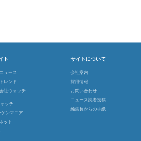
イト
サイトについて
Tニュース
会社案内
Tトレンド
採用情報
ST会社ウォッチ
お問い合わせ
ニュース読者投稿
ウォッチ
編集長からの手紙
ーゲンマニア
ネット
る