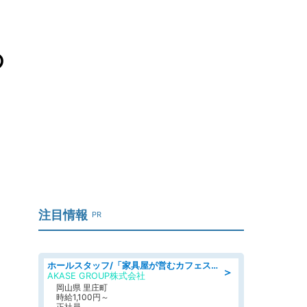
の
注目情報
PR
ホールスタッフ/「家具屋が営むカフェスタッフ!」週2日～OK!嬉しいまかない付き/岡山県/浅口郡里庄町
＞
AKASE GROUP株式会社
岡山県 里庄町
時給1,100円～
正社員