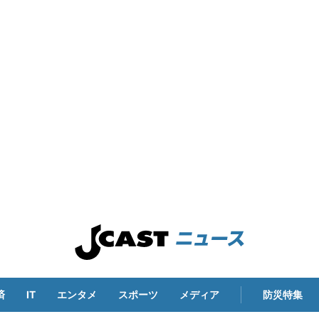
済
IT
エンタメ
スポーツ
メディア
防災特集