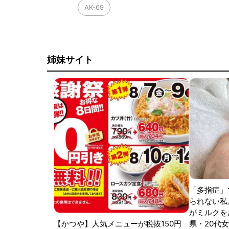
AK-69
姉妹サイト
「多指症」
られない私
がミルクをあ
【かつや】人気メニューが税抜150円
県・20代女