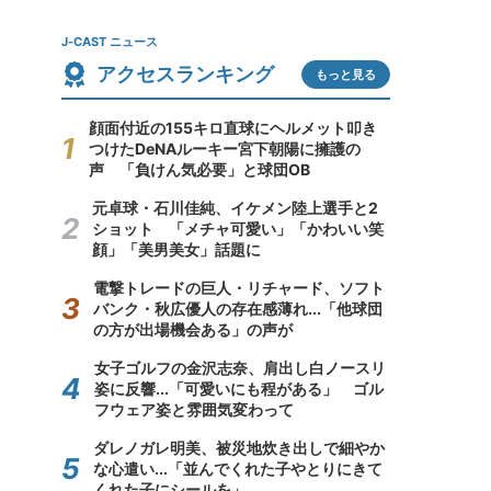
J-CAST ニュース
アクセスランキング
もっと見る
顔面付近の155キロ直球にヘルメット叩き
つけたDeNAルーキー宮下朝陽に擁護の
声 「負けん気必要」と球団OB
元卓球・石川佳純、イケメン陸上選手と2
ショット 「メチャ可愛い」「かわいい笑
顔」「美男美女」話題に
電撃トレードの巨人・リチャード、ソフト
バンク・秋広優人の存在感薄れ...「他球団
の方が出場機会ある」の声が
女子ゴルフの金沢志奈、肩出し白ノースリ
姿に反響...「可愛いにも程がある」 ゴル
フウェア姿と雰囲気変わって
ダレノガレ明美、被災地炊き出しで細やか
な心遣い...「並んでくれた子やとりにきて
くれた子にシールを」