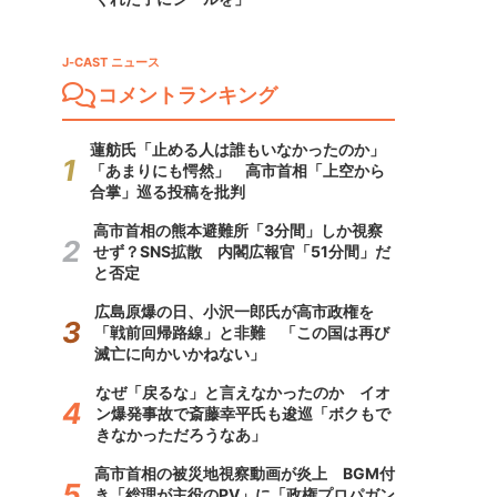
J-CAST ニュース
コメントランキング
蓮舫氏「止める人は誰もいなかったのか」
「あまりにも愕然」 高市首相「上空から
合掌」巡る投稿を批判
高市首相の熊本避難所「3分間」しか視察
せず？SNS拡散 内閣広報官「51分間」だ
と否定
広島原爆の日、小沢一郎氏が高市政権を
「戦前回帰路線」と非難 「この国は再び
滅亡に向かいかねない」
なぜ「戻るな」と言えなかったのか イオ
ン爆発事故で斎藤幸平氏も逡巡「ボクもで
きなかっただろうなあ」
高市首相の被災地視察動画が炎上 BGM付
き「総理が主役のPV」に「政権プロパガン