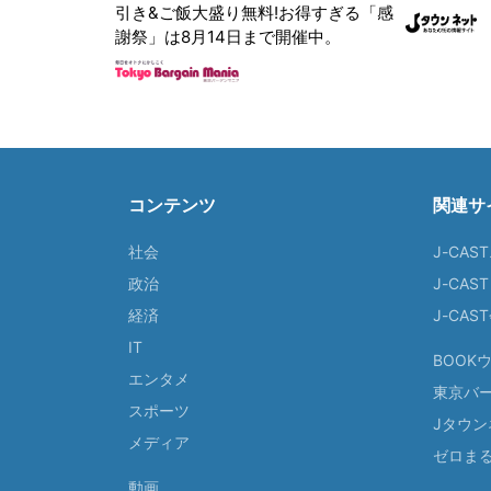
引き&ご飯大盛り無料!お得すぎる「感
謝祭」は8月14日まで開催中。
コンテンツ
関連サ
社会
J-CAS
政治
J-CAS
経済
J-CA
IT
BOOK
エンタメ
東京バ
スポーツ
Jタウン
メディア
ゼロま
動画