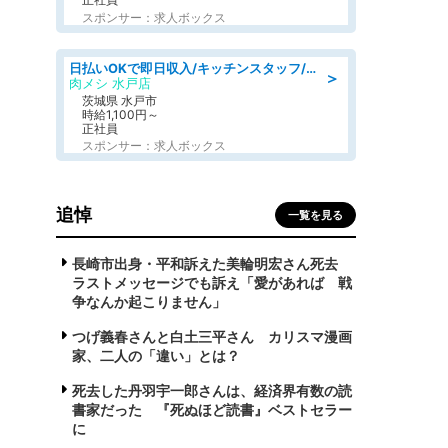
スポンサー：求人ボックス
日払いOKで即日収入/キッチンスタッフ/「原付免許必須」デリバリー業務など、自己成長可能な幅広い仕事に挑戦!髪型自由&ピアス・ネイルOK/茨城県/水戸市
＞
肉メシ 水戸店
茨城県 水戸市
時給1,100円～
正社員
スポンサー：求人ボックス
追悼
一覧を見る
長崎市出身・平和訴えた美輪明宏さん死去
ラストメッセージでも訴え「愛があれば 戦
争なんか起こりません」
つげ義春さんと白土三平さん カリスマ漫画
家、二人の「違い」とは？
死去した丹羽宇一郎さんは、経済界有数の読
書家だった 『死ぬほど読書』ベストセラー
に