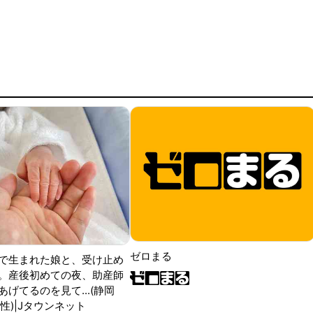
ゼロまる
で生まれた娘と、受け止め
。産後初めての夜、助産師
げてるのを見て...(静岡
性)|Jタウンネット