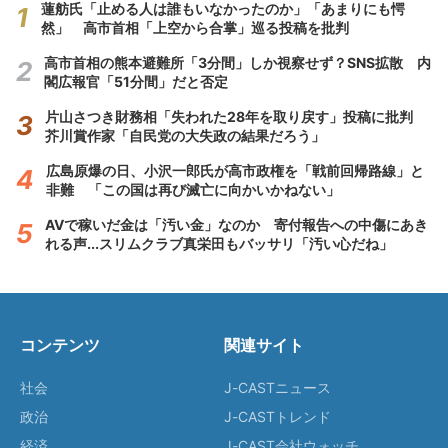
蓮舫氏「止める人は誰もいなかったのか」「あまりにも愕
然」 高市首相「上空から合掌」巡る投稿を批判
高市首相の熊本避難所「3分間」しか視察せず？SNS拡散 内
閣広報官「51分間」だと否定
片山さつき財務相「失われた28年を取り戻す」投稿に批判
芥川賞作家「自民党の大失政の結果だろう」
広島原爆の日、小沢一郎氏が高市政権を「戦前回帰路線」と
非難 「この国は再び滅亡に向かいかねない」
AVで稼いだ金は「汚い金」なのか 寄付報告への中傷にあき
れる声...スリムクラブ真栄田もバッサリ「汚い心だね」
コンテンツ
関連サイト
社会
J-CASTニュース
政治
J-CASTトレンド
経済
J-CAST会社ウォッチ