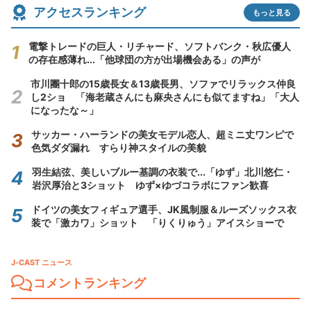
アクセスランキング
もっと見る
電撃トレードの巨人・リチャード、ソフトバンク・秋広優人
の存在感薄れ...「他球団の方が出場機会ある」の声が
市川團十郎の15歳長女＆13歳長男、ソファでリラックス仲良
し2ショ 「海老蔵さんにも麻央さんにも似てますね」「大人
になったな～」
サッカー・ハーランドの美女モデル恋人、超ミニ丈ワンピで
色気ダダ漏れ すらり神スタイルの美貌
羽生結弦、美しいブルー基調の衣装で...「ゆず」北川悠仁・
岩沢厚治と3ショット ゆず×ゆづコラボにファン歓喜
ドイツの美女フィギュア選手、JK風制服＆ルーズソックス衣
装で「激カワ」ショット 「りくりゅう」アイスショーで
J-CAST ニュース
コメントランキング