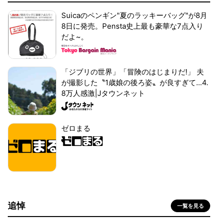
Suicaのペンギン"夏のラッキーバッグ"が8月
8日に発売。Pensta史上最も豪華な7点入り
だよ~。
「ジブリの世界」「冒険のはじまりだ!」 夫
が撮影した〝1歳娘の後ろ姿〟が良すぎて...4.
8万人感激|Jタウンネット
ゼロまる
追悼
一覧を見る