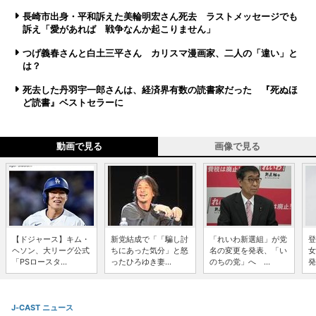
長崎市出身・平和訴えた美輪明宏さん死去 ラストメッセージでも
訴え「愛があれば 戦争なんか起こりません」
つげ義春さんと白土三平さん カリスマ漫画家、二人の「違い」と
は？
死去した丹羽宇一郎さんは、経済界有数の読書家だった 『死ぬほ
ど読書』ベストセラーに
動画で見る
画像で見る
【ドジャース】キム・
新党結成で「「騙し討
「れいわ新選組」が党
登
ヘソン、大リーグ公式
ちにあった気分」と怒
名の変更を発表、「い
女
「PSロースタ...
ったひろゆき妻...
のちの党」へ ...
発
J-CAST ニュース