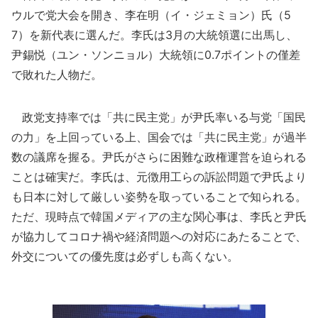
ウルで党大会を開き、李在明（イ・ジェミョン）氏（5
7）を新代表に選んだ。李氏は3月の大統領選に出馬し、
尹錫悦（ユン・ソンニョル）大統領に0.7ポイントの僅差
で敗れた人物だ。
政党支持率では「共に民主党」が尹氏率いる与党「国民
の力」を上回っている上、国会では「共に民主党」が過半
数の議席を握る。尹氏がさらに困難な政権運営を迫られる
ことは確実だ。李氏は、元徴用工らの訴訟問題で尹氏より
も日本に対して厳しい姿勢を取っていることで知られる。
ただ、現時点で韓国メディアの主な関心事は、李氏と尹氏
が協力してコロナ禍や経済問題への対応にあたることで、
外交についての優先度は必ずしも高くない。