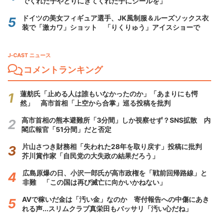
でくれた子やとりにきてくれた子にシールを」
ドイツの美女フィギュア選手、JK風制服＆ルーズソックス衣
装で「激カワ」ショット 「りくりゅう」アイスショーで
J-CAST ニュース
コメントランキング
蓮舫氏「止める人は誰もいなかったのか」「あまりにも愕
然」 高市首相「上空から合掌」巡る投稿を批判
高市首相の熊本避難所「3分間」しか視察せず？SNS拡散 内
閣広報官「51分間」だと否定
片山さつき財務相「失われた28年を取り戻す」投稿に批判
芥川賞作家「自民党の大失政の結果だろう」
広島原爆の日、小沢一郎氏が高市政権を「戦前回帰路線」と
非難 「この国は再び滅亡に向かいかねない」
AVで稼いだ金は「汚い金」なのか 寄付報告への中傷にあき
れる声...スリムクラブ真栄田もバッサリ「汚い心だね」