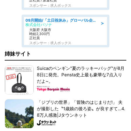
正社員 / 派遣社員
スポンサー：求人ボックス
09月開始/「土日祝休み」グローバル企業での産業保健のお仕事/保健師/高時給/残業なし/服装自由
＞
株式会社パソナ
大阪府 大阪市
時給2,300円
正社員
スポンサー：求人ボックス
姉妹サイト
Suicaのペンギン"夏のラッキーバッグ"が8月
8日に発売。Pensta史上最も豪華な7点入り
だよ~。
「ジブリの世界」「冒険のはじまりだ!」 夫
が撮影した〝1歳娘の後ろ姿〟が良すぎて...4.
8万人感激|Jタウンネット