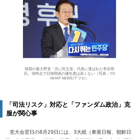
韓国の最大野党「共に民主党」代表に選ばれた李在明
氏。現時点で日韓関係の優先度は高くない（写真：YO
NHAP NEWS/アフロ）
「司法リスク」対応と「ファンダム政治」克
服が関心事
党大会翌日の8月29日には、3大紙（東亜日報、朝鮮日