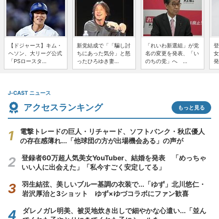
【ドジャース】キム・
新党結成で「「騙し討
「れいわ新選組」が党
登
ヘソン、大リーグ公式
ちにあった気分」と怒
名の変更を発表、「い
女
「PSロースタ...
ったひろゆき妻...
のちの党」へ ...
発
J-CAST ニュース
アクセスランキング
もっと見る
電撃トレードの巨人・リチャード、ソフトバンク・秋広優人
の存在感薄れ...「他球団の方が出場機会ある」の声が
登録者60万超人気美女YouTuber、結婚を発表 「めっちゃ
いい人に出会えた」「私今すごく安定してる」
羽生結弦、美しいブルー基調の衣装で...「ゆず」北川悠仁・
岩沢厚治と3ショット ゆず×ゆづコラボにファン歓喜
ダレノガレ明美、被災地炊き出しで細やかな心遣い...「並ん