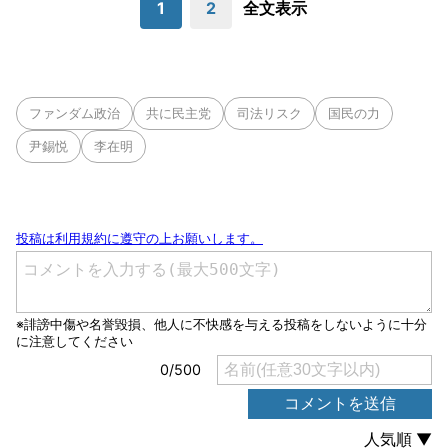
1
2
全文表示
ファンダム政治
共に民主党
司法リスク
国民の力
尹錫悦
李在明