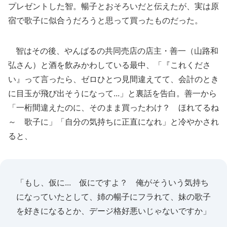
プレゼントした智。暢子とおそろいだと伝えたが、実は原
宿で歌子に似合うだろうと思って買ったものだった。
智はその後、やんばるの共同売店の店主・善一（山路和
弘さん）と酒を飲みかわしている最中、「『これくださ
い』って言ったら、ゼロひとつ見間違えてて、会計のとき
に目玉が飛び出そうになって...」と裏話を告白。善一から
「一桁間違えたのに、そのまま買ったわけ？ ほれてるね
～ 歌子に」「自分の気持ちに正直になれ」と冷やかされ
ると、
「もし、仮に... 仮にですよ？ 俺がそういう気持ち
になっていたとして、姉の暢子にフラれて、妹の歌子
を好きになるとか、デージ格好悪いじゃないですか」