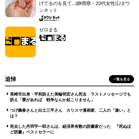
げてるのを見て...(静岡県・20代女性)|Jタウ
ンネット
ゼロまる
追悼
一覧を見る
長崎市出身・平和訴えた美輪明宏さん死去 ラストメッセージでも
訴え「愛があれば 戦争なんか起こりません」
つげ義春さんと白土三平さん カリスマ漫画家、二人の「違い」と
は？
死去した丹羽宇一郎さんは、経済界有数の読書家だった 『死ぬほ
ど読書』ベストセラーに