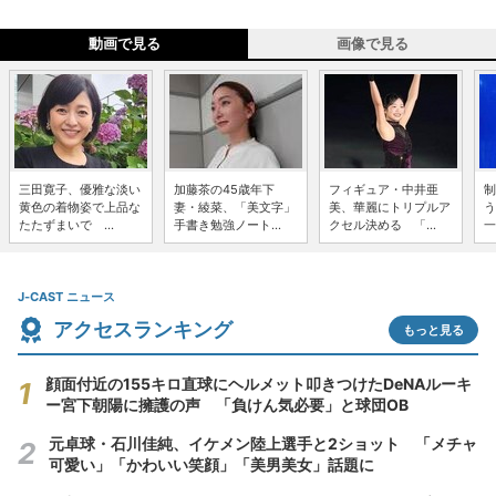
動画で見る
画像で見る
三田寛子、優雅な淡い
加藤茶の45歳年下
フィギュア・中井亜
制
黄色の着物姿で上品な
妻・綾菜、「美文字」
美、華麗にトリプルア
う
たたずまいで ...
手書き勉強ノート...
クセル決める 「...
一
J-CAST ニュース
アクセスランキング
もっと見る
顔面付近の155キロ直球にヘルメット叩きつけたDeNAルーキ
ー宮下朝陽に擁護の声 「負けん気必要」と球団OB
元卓球・石川佳純、イケメン陸上選手と2ショット 「メチャ
可愛い」「かわいい笑顔」「美男美女」話題に