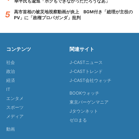
幸平氏も逡巡「ボクもできなかっただろうなあ」
高市首相の被災地視察動画が炎上 BGM付き「総理が主役の
PV」に「政権プロパガンダ」批判
コンテンツ
関連サイト
社会
J-CASTニュース
政治
J-CASTトレンド
経済
J-CAST会社ウォッチ
IT
BOOKウォッチ
エンタメ
東京バーゲンマニア
スポーツ
Jタウンネット
メディア
ゼロまる
動画