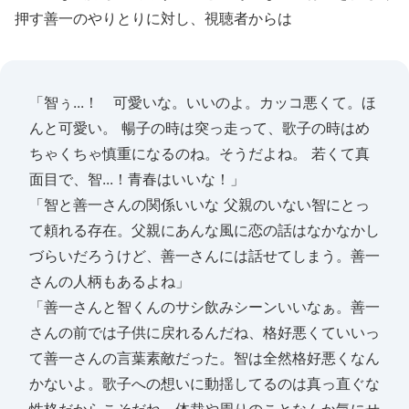
押す善一のやりとりに対し、視聴者からは
「智ぅ...！ 可愛いな。いいのよ。カッコ悪くて。ほ
んと可愛い。 暢子の時は突っ走って、歌子の時はめ
ちゃくちゃ慎重になるのね。そうだよね。 若くて真
面目で、智...！青春はいいな！」
「智と善一さんの関係いいな 父親のいない智にとっ
て頼れる存在。父親にあんな風に恋の話はなかなかし
づらいだろうけど、善一さんには話せてしまう。善一
さんの人柄もあるよね」
「善一さんと智くんのサシ飲みシーンいいなぁ。善一
さんの前では子供に戻れるんだね、格好悪くていいっ
て善一さんの言葉素敵だった。智は全然格好悪くなん
かないよ。歌子への想いに動揺してるのは真っ直ぐな