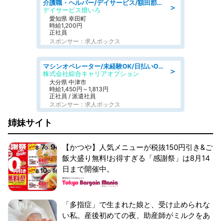
介護職・ヘルパー/デイサービス/額田郡幸田町/JR東海道本線 幸田/愛知県
＞
デイサービス燈いろ
愛知県 幸田町
時給1,200円
正社員
スポンサー：求人ボックス
マシンオペレーター/未経験OK/日払いOK/寮費無料/交替制/20・30・40代活躍中
＞
株式会社綜合キャリアオプション
大分県 中津市
時給1,450円～1,813円
正社員 / 派遣社員
スポンサー：求人ボックス
姉妹サイト
【かつや】人気メニューが税抜150円引き&ご
飯大盛り無料!お得すぎる「感謝祭」は8月14
日まで開催中。
「多指症」で生まれた娘と、受け止められな
い私。産後初めての夜、助産師がミルクをあ