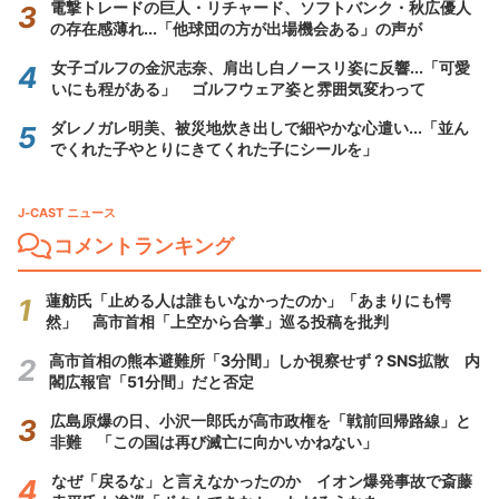
電撃トレードの巨人・リチャード、ソフトバンク・秋広優人
の存在感薄れ...「他球団の方が出場機会ある」の声が
女子ゴルフの金沢志奈、肩出し白ノースリ姿に反響...「可愛
いにも程がある」 ゴルフウェア姿と雰囲気変わって
ダレノガレ明美、被災地炊き出しで細やかな心遣い...「並ん
でくれた子やとりにきてくれた子にシールを」
J-CAST ニュース
コメントランキング
蓮舫氏「止める人は誰もいなかったのか」「あまりにも愕
然」 高市首相「上空から合掌」巡る投稿を批判
高市首相の熊本避難所「3分間」しか視察せず？SNS拡散 内
閣広報官「51分間」だと否定
広島原爆の日、小沢一郎氏が高市政権を「戦前回帰路線」と
非難 「この国は再び滅亡に向かいかねない」
なぜ「戻るな」と言えなかったのか イオン爆発事故で斎藤