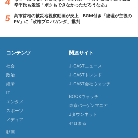
幸平氏も逡巡「ボクもできなかっただろうなあ」
高市首相の被災地視察動画が炎上 BGM付き「総理が主役の
PV」に「政権プロパガンダ」批判
コンテンツ
関連サイト
社会
J-CASTニュース
政治
J-CASTトレンド
経済
J-CAST会社ウォッチ
IT
BOOKウォッチ
エンタメ
東京バーゲンマニア
スポーツ
Jタウンネット
メディア
ゼロまる
動画