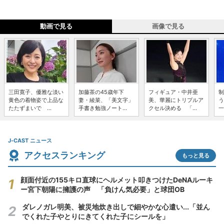
動画で見る
画像で見る
三田寛子、優雅な淡い
加藤茶の45歳年下
フィギュア・中井亜
制
黄色の着物姿で上品な
妻・綾菜、「美文字」
美、華麗にトリプルア
う
たたずまいで ...
手書き勉強ノート...
クセル決める 「...
一
J-CAST ニュース
アクセスランキング
もっと見る
顔面付近の155キロ直球にヘルメット叩きつけたDeNAルーキ
ー宮下朝陽に擁護の声 「負けん気必要」と球団OB
ダレノガレ明美、被災地炊き出しで細やかな心遣い...「並ん
でくれた子やとりにきてくれた子にシールを」