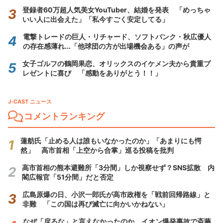
登録者60万超人気美女YouTuber、結婚を発表 「めっちゃ
いい人に出会えた」「私今すごく安定してる」
電撃トレードの巨人・リチャード、ソフトバンク・秋広優人
の存在感薄れ...「他球団の方が出場機会ある」の声が
女子ゴルフの鶴岡果恋、オリックスのイケメン夫から貴重プ
レゼントに喜び 「感動をありがとう！！」
J-CAST ニュース
コメントランキング
蓮舫氏「止める人は誰もいなかったのか」「あまりにも愕
然」 高市首相「上空から合掌」巡る投稿を批判
高市首相の熊本避難所「3分間」しか視察せず？SNS拡散 内
閣広報官「51分間」だと否定
広島原爆の日、小沢一郎氏が高市政権を「戦前回帰路線」と
非難 「この国は再び滅亡に向かいかねない」
なぜ「戻るな」と言えなかったのか イオン爆発事故で斎藤