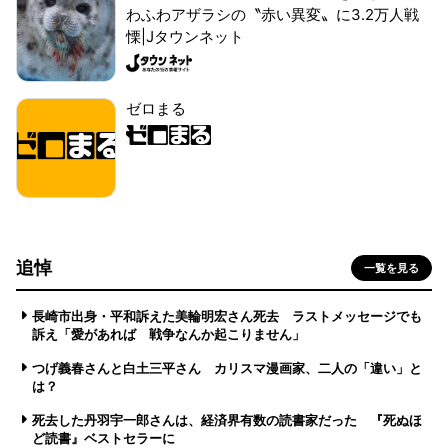
わふわアザラシの〝赤い異変〟に3.2万人戦
慄|Jタウンネット
ゼロまる
追悼
一覧を見る
長崎市出身・平和訴えた美輪明宏さん死去 ラストメッセージでも
訴え「愛があれば 戦争なんか起こりません」
つげ義春さんと白土三平さん カリスマ漫画家、二人の「違い」と
は？
死去した丹羽宇一郎さんは、経済界有数の読書家だった 『死ぬほ
ど読書』ベストセラーに