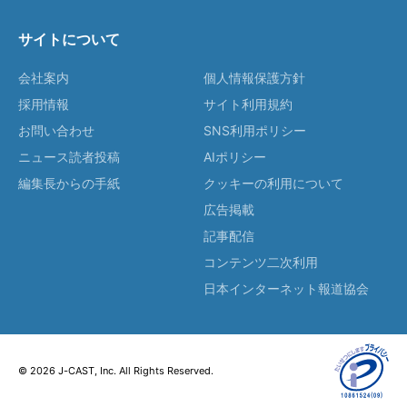
サイトについて
会社案内
個人情報保護方針
採用情報
サイト利用規約
お問い合わせ
SNS利用ポリシー
ニュース読者投稿
AIポリシー
編集長からの手紙
クッキーの利用について
広告掲載
記事配信
コンテンツ二次利用
日本インターネット報道協会
© 2026 J-CAST, Inc. All Rights Reserved.