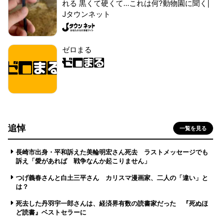
れる 黒くて硬くて...これは何?動物園に聞く|
Jタウンネット
ゼロまる
追悼
一覧を見る
長崎市出身・平和訴えた美輪明宏さん死去 ラストメッセージでも
訴え「愛があれば 戦争なんか起こりません」
つげ義春さんと白土三平さん カリスマ漫画家、二人の「違い」と
は？
死去した丹羽宇一郎さんは、経済界有数の読書家だった 『死ぬほ
ど読書』ベストセラーに