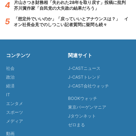
片山さつき財務相「失われた28年を取り戻す」投稿に批判
芥川賞作家「自民党の大失政の結果だろう」
「想定外でいいのか」「戻っていいとアナウンスは？」 イ
オン社長会見でのしつこい記者質問に疑問も続々
コンテンツ
関連サイト
社会
J-CASTニュース
政治
J-CASTトレンド
経済
J-CAST会社ウォッチ
IT
BOOKウォッチ
エンタメ
東京バーゲンマニア
スポーツ
Jタウンネット
メディア
ゼロまる
動画