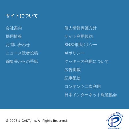
サイトについて
会社案内
個人情報保護方針
採用情報
サイト利用規約
お問い合わせ
SNS利用ポリシー
ニュース読者投稿
AIポリシー
編集長からの手紙
クッキーの利用について
広告掲載
記事配信
コンテンツ二次利用
日本インターネット報道協会
© 2026 J-CAST, Inc. All Rights Reserved.