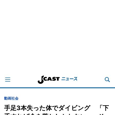
動画
社会
手足3本失った体でダイビング 「下