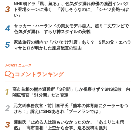
NHK朝ドラ「風、薫る」、色気ダダ漏れ俳優の強烈インパク
ト登場シーンに沸く 「苦しそうなのに」「シャツ姿艶っぽ
い」
サッカー・ハーランドの美女モデル恋人、超ミニ丈ワンピで
色気ダダ漏れ すらり神スタイルの美貌
家族旅行の機内で「パパだけ別席」あり？ 5児の父・エハラ
マサヒロが明かした座席配置の理由
J-CAST ニュース
コメントランキング
高市首相の熊本避難所「3分間」しか視察せず？SNS拡散 内
閣広報官「51分間」だと否定
元文科事務次官・前川喜平氏「熊本の体育館にクーラーをつ
けろ！」訴えにSNSあきれ「ブーメランでは」
蓮舫氏「止める人は誰もいなかったのか」「あまりにも愕
然」 高市首相「上空から合掌」巡る投稿を批判