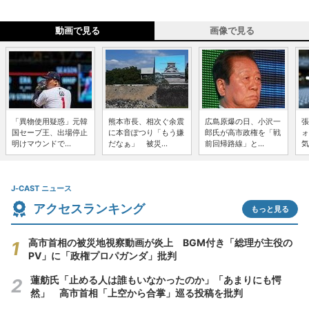
動画で見る
画像で見る
「異物使用疑惑」元韓
熊本市長、相次ぐ余震
広島原爆の日、小沢一
張
国セーブ王、出場停止
に本音ぽつり「もう嫌
郎氏が高市政権を「戦
ォ
明けマウンドで...
だなぁ」 被災...
前回帰路線」と...
気
J-CAST ニュース
アクセスランキング
もっと見る
高市首相の被災地視察動画が炎上 BGM付き「総理が主役の
PV」に「政権プロパガンダ」批判
蓮舫氏「止める人は誰もいなかったのか」「あまりにも愕
然」 高市首相「上空から合掌」巡る投稿を批判