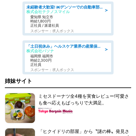
未経験者大歓迎! ㈱デンソーでの自動車部品の組立作業 denso aichi
＞
株式会社テクノスマイル
愛知県 知立市
時給1,800円
正社員 / 派遣社員
スポンサー：求人ボックス
「土日祝休み」ヘルスケア業界の産業保健師/高時給/未経験OK/要資格:保健師、正看護師
＞
株式会社パソナ
福岡県 福岡市
時給2,300円
正社員
スポンサー：求人ボックス
姉妹サイト
ミセスドーナツ全4種を実食レビュー!可愛さ
も食べ応えもばっちりで大満足。
「ヒクイドリの部屋」から〝謎の棒〟発見さ