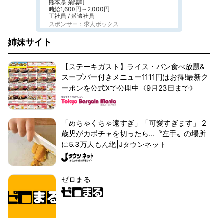
熊本県 菊陽町
時給1,600円～2,000円
正社員 / 派遣社員
スポンサー：求人ボックス
姉妹サイト
【ステーキガスト】ライス・パン食べ放題&
スープバー付きメニュー1111円はお得!最新ク
ーポンを公式Xで公開中《9月23日まで》
「めちゃくちゃ遠すぎ」「可愛すぎます」 2
歳児がカボチャを切ったら...〝左手〟の場所
に5.3万人もん絶|Jタウンネット
ゼロまる