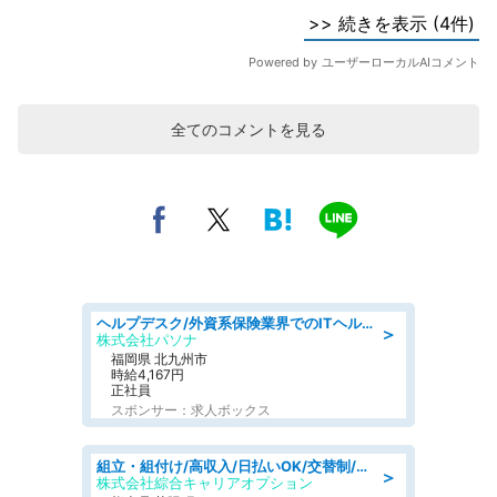
全てのコメントを見る
ヘルプデスク/外資系保険業界でのITヘルプデスク業務/駅近/即日勤務可/ヘルプデスク
＞
株式会社パソナ
福岡県 北九州市
時給4,167円
正社員
スポンサー：求人ボックス
組立・組付け/高収入/日払いOK/交替制/20・30・40代活躍中/製造 工場
＞
株式会社綜合キャリアオプション