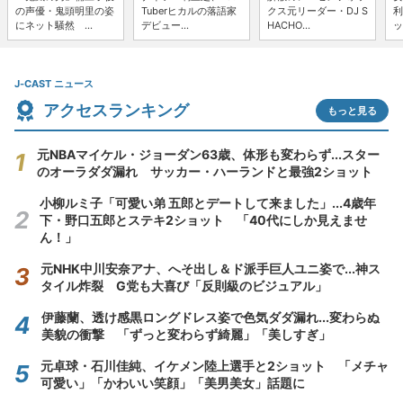
の声優・鬼頭明里の姿
Tuberヒカルの落語家
クス元リーダー・DJ S
利
にネット騒然 ...
デビュー...
HACHO...
ッ
J-CAST ニュース
アクセスランキング
もっと見る
元NBAマイケル・ジョーダン63歳、体形も変わらず...スター
のオーラダダ漏れ サッカー・ハーランドと最強2ショット
小柳ルミ子「可愛い弟 五郎とデートして来ました」...4歳年
下・野口五郎とステキ2ショット 「40代にしか見えませ
ん！」
元NHK中川安奈アナ、へそ出し＆ド派手巨人ユニ姿で...神ス
タイル炸裂 G党も大喜び「反則級のビジュアル」
伊藤蘭、透け感黒ロングドレス姿で色気ダダ漏れ...変わらぬ
美貌の衝撃 「ずっと変わらず綺麗」「美しすぎ」
元卓球・石川佳純、イケメン陸上選手と2ショット 「メチャ
可愛い」「かわいい笑顔」「美男美女」話題に