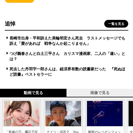
追悼
一覧を見る
長崎市出身・平和訴えた美輪明宏さん死去 ラストメッセージでも
訴え「愛があれば 戦争なんか起こりません」
つげ義春さんと白土三平さん カリスマ漫画家、二人の「違い」と
は？
死去した丹羽宇一郎さんは、経済界有数の読書家だった 『死ぬほ
ど読書』ベストセラーに
動画で見る
画像で見る
「鬼滅の刃」禰豆子役
ナイツ・塙宣之、You
解散のレペゼンフォッ
女