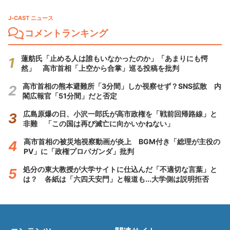
J-CAST ニュース
コメントランキング
蓮舫氏「止める人は誰もいなかったのか」「あまりにも愕
然」 高市首相「上空から合掌」巡る投稿を批判
高市首相の熊本避難所「3分間」しか視察せず？SNS拡散 内
閣広報官「51分間」だと否定
広島原爆の日、小沢一郎氏が高市政権を「戦前回帰路線」と
非難 「この国は再び滅亡に向かいかねない」
高市首相の被災地視察動画が炎上 BGM付き「総理が主役の
PV」に「政権プロパガンダ」批判
処分の東大教授が大学サイトに仕込んだ「不適切な言葉」と
は？ 各紙は「六四天安門」と報道も...大学側は説明拒否