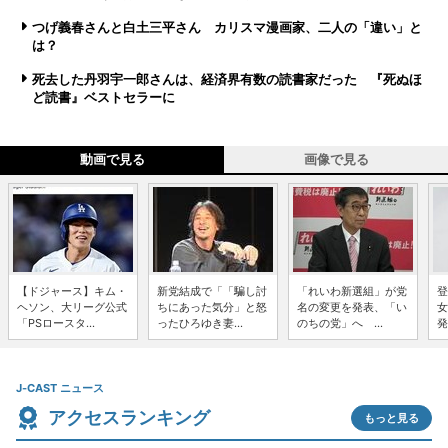
つげ義春さんと白土三平さん カリスマ漫画家、二人の「違い」と
は？
死去した丹羽宇一郎さんは、経済界有数の読書家だった 『死ぬほ
ど読書』ベストセラーに
動画で見る
画像で見る
【ドジャース】キム・
新党結成で「「騙し討
「れいわ新選組」が党
登
ヘソン、大リーグ公式
ちにあった気分」と怒
名の変更を発表、「い
女
「PSロースタ...
ったひろゆき妻...
のちの党」へ ...
発
J-CAST ニュース
アクセスランキング
もっと見る