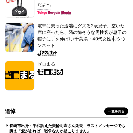
だよ~。
電車に乗った途端にグズる2歳息子。空いた
席に座ったら、隣の怖そうな男性客が息子の
帽子に手を伸ばし(千葉県・40代女性)|Jタウ
ンネット
ゼロまる
追悼
一覧を見る
長崎市出身・平和訴えた美輪明宏さん死去 ラストメッセージでも
訴え「愛があれば 戦争なんか起こりません」