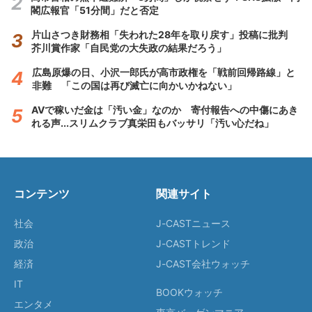
閣広報官「51分間」だと否定
片山さつき財務相「失われた28年を取り戻す」投稿に批判
芥川賞作家「自民党の大失政の結果だろう」
広島原爆の日、小沢一郎氏が高市政権を「戦前回帰路線」と
非難 「この国は再び滅亡に向かいかねない」
AVで稼いだ金は「汚い金」なのか 寄付報告への中傷にあき
れる声...スリムクラブ真栄田もバッサリ「汚い心だね」
コンテンツ
関連サイト
社会
J-CASTニュース
政治
J-CASTトレンド
経済
J-CAST会社ウォッチ
IT
BOOKウォッチ
エンタメ