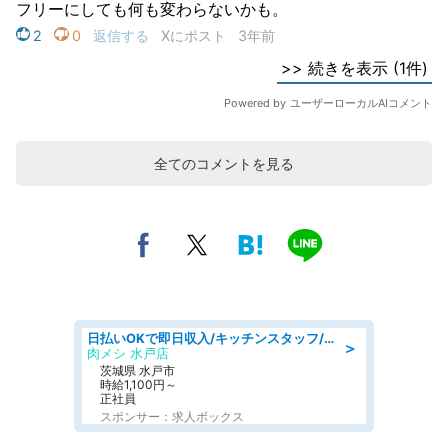
全てのコメントを見る
日払いOKで即日収入/キッチンスタッフ/「原付免許必須」デリバリー業務など、自己成長可能な幅広い仕事に挑戦!髪型自由&ピアス・ネイルOK/茨城県/水戸市
＞
肉メシ 水戸店
茨城県 水戸市
時給1,100円～
正社員
スポンサー：求人ボックス