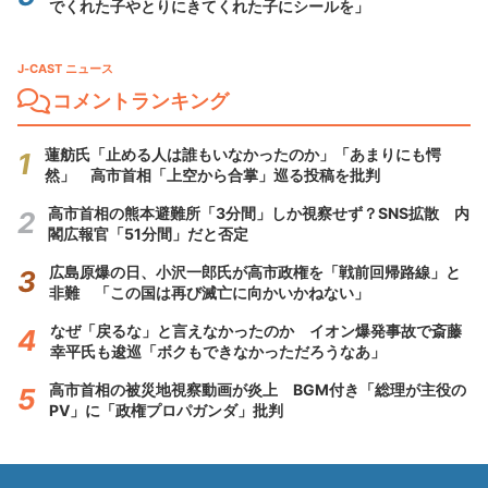
でくれた子やとりにきてくれた子にシールを」
J-CAST ニュース
コメントランキング
蓮舫氏「止める人は誰もいなかったのか」「あまりにも愕
然」 高市首相「上空から合掌」巡る投稿を批判
高市首相の熊本避難所「3分間」しか視察せず？SNS拡散 内
閣広報官「51分間」だと否定
広島原爆の日、小沢一郎氏が高市政権を「戦前回帰路線」と
非難 「この国は再び滅亡に向かいかねない」
なぜ「戻るな」と言えなかったのか イオン爆発事故で斎藤
幸平氏も逡巡「ボクもできなかっただろうなあ」
高市首相の被災地視察動画が炎上 BGM付き「総理が主役の
PV」に「政権プロパガンダ」批判