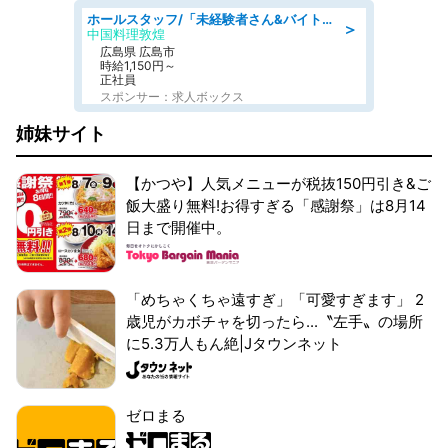
ホールスタッフ/「未経験者さん&バイトデビューも大歓迎」残業ほぼなし×1日3時間〜勤務OK!フォロー体制も充実/広島県/広島市南区
＞
中国料理敦煌
広島県 広島市
時給1,150円～
正社員
スポンサー：求人ボックス
姉妹サイト
【かつや】人気メニューが税抜150円引き&ご
飯大盛り無料!お得すぎる「感謝祭」は8月14
日まで開催中。
「めちゃくちゃ遠すぎ」「可愛すぎます」 2
歳児がカボチャを切ったら...〝左手〟の場所
に5.3万人もん絶|Jタウンネット
ゼロまる