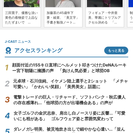
三田寛子、優雅な淡い
加藤茶の45歳年下
フィギュア・中井亜
制
黄色の着物姿で上品な
妻・綾菜、「美文字」
美、華麗にトリプルア
う
たたずまいで ...
手書き勉強ノート...
クセル決める 「...
一
J-CAST ニュース
アクセスランキング
もっと見る
顔面付近の155キロ直球にヘルメット叩きつけたDeNAルーキ
ー宮下朝陽に擁護の声 「負けん気必要」と球団OB
元卓球・石川佳純、イケメン陸上選手と2ショット 「メチャ
可愛い」「かわいい笑顔」「美男美女」話題に
電撃トレードの巨人・リチャード、ソフトバンク・秋広優人
の存在感薄れ...「他球団の方が出場機会ある」の声が
女子ゴルフの金沢志奈、肩出し白ノースリ姿に反響...「可愛
いにも程がある」 ゴルフウェア姿と雰囲気変わって
ダレノガレ明美、被災地炊き出しで細やかな心遣い...「並ん