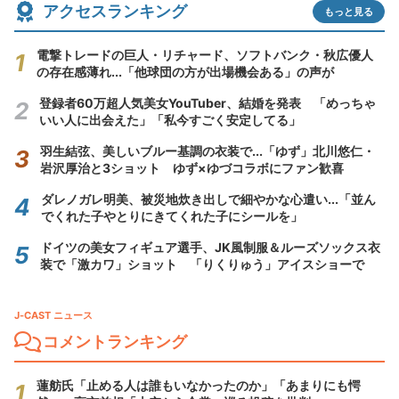
アクセスランキング
もっと見る
電撃トレードの巨人・リチャード、ソフトバンク・秋広優人
の存在感薄れ...「他球団の方が出場機会ある」の声が
登録者60万超人気美女YouTuber、結婚を発表 「めっちゃ
いい人に出会えた」「私今すごく安定してる」
羽生結弦、美しいブルー基調の衣装で...「ゆず」北川悠仁・
岩沢厚治と3ショット ゆず×ゆづコラボにファン歓喜
ダレノガレ明美、被災地炊き出しで細やかな心遣い...「並ん
でくれた子やとりにきてくれた子にシールを」
ドイツの美女フィギュア選手、JK風制服＆ルーズソックス衣
装で「激カワ」ショット 「りくりゅう」アイスショーで
J-CAST ニュース
コメントランキング
蓮舫氏「止める人は誰もいなかったのか」「あまりにも愕