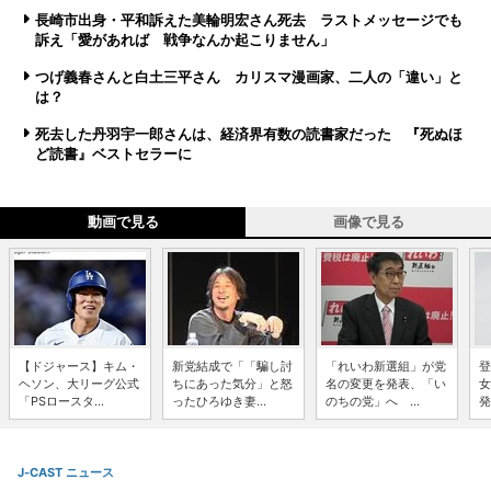
長崎市出身・平和訴えた美輪明宏さん死去 ラストメッセージでも
訴え「愛があれば 戦争なんか起こりません」
つげ義春さんと白土三平さん カリスマ漫画家、二人の「違い」と
は？
死去した丹羽宇一郎さんは、経済界有数の読書家だった 『死ぬほ
ど読書』ベストセラーに
動画で見る
画像で見る
【ドジャース】キム・
新党結成で「「騙し討
「れいわ新選組」が党
登
ヘソン、大リーグ公式
ちにあった気分」と怒
名の変更を発表、「い
女
「PSロースタ...
ったひろゆき妻...
のちの党」へ ...
発
J-CAST ニュース