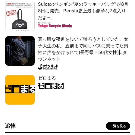
Suicaのペンギン"夏のラッキーバッグ"が8月
8日に発売。Pensta史上最も豪華な7点入り
だよ~。
真っ暗な夜道を歩いて帰ろうとしていた、女
子大生の私。直前まで同じバスに乗ってた男
性に声をかけられて(長野県・50代女性)|Jタ
ウンネット
ゼロまる
追悼
一覧を見る