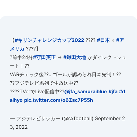
【
#キリンチャレンジカップ2022
????
#日本
×
#ア
メリカ
????】
?前半24分
#守田英正
→
#鎌田大地
がダイレクトシュ
ート！??
VARチェック後??…ゴールが認められ日本先制！??
??フジテレビ系列で生放送中??
????TVerでLive配信中??
@jfa_samuraiblue
#jfa
#d
aihyo
pic.twitter.com/o6Zsc7P55h
— フジテレビサッカー (@cxfootball)
September 2
3, 2022