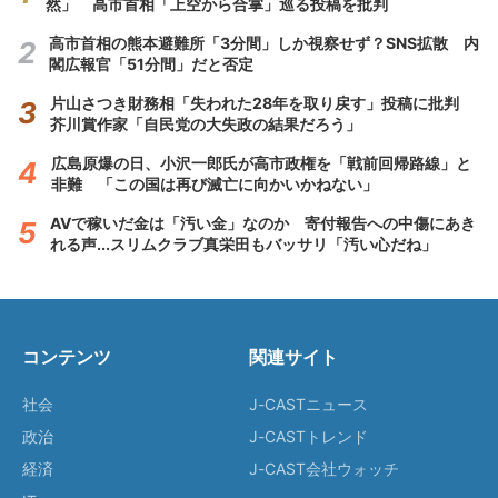
然」 高市首相「上空から合掌」巡る投稿を批判
高市首相の熊本避難所「3分間」しか視察せず？SNS拡散 内
閣広報官「51分間」だと否定
片山さつき財務相「失われた28年を取り戻す」投稿に批判
芥川賞作家「自民党の大失政の結果だろう」
広島原爆の日、小沢一郎氏が高市政権を「戦前回帰路線」と
非難 「この国は再び滅亡に向かいかねない」
AVで稼いだ金は「汚い金」なのか 寄付報告への中傷にあき
れる声...スリムクラブ真栄田もバッサリ「汚い心だね」
コンテンツ
関連サイト
社会
J-CASTニュース
政治
J-CASTトレンド
経済
J-CAST会社ウォッチ