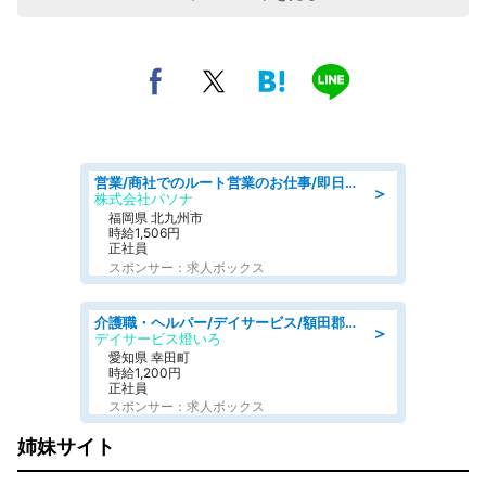
営業/商社でのルート営業のお仕事/即日勤務可/車通勤可/営業
＞
株式会社パソナ
福岡県 北九州市
時給1,506円
正社員
スポンサー：求人ボックス
介護職・ヘルパー/デイサービス/額田郡幸田町/JR東海道本線 幸田/愛知県
＞
デイサービス燈いろ
愛知県 幸田町
時給1,200円
正社員
スポンサー：求人ボックス
姉妹サイト