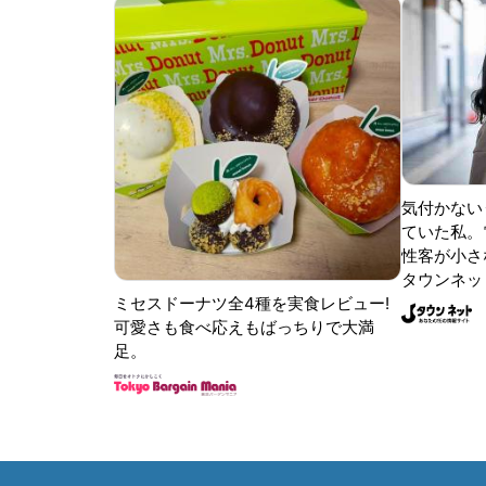
気付かない
ていた私。
性客が小さな
タウンネッ
ミセスドーナツ全4種を実食レビュー!
可愛さも食べ応えもばっちりで大満
足。