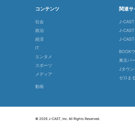
コンテンツ
関連サ
社会
J-CAS
政治
J-CAS
経済
J-CA
IT
BOOK
エンタメ
東京バ
スポーツ
Jタウン
メディア
ゼロま
動画
© 2026 J-CAST, Inc. All Rights Reserved.