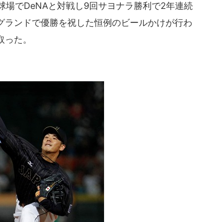
球場でDeNAと対戦し9回サヨナラ勝利で2年連続
グランドで優勝を祝した恒例のビールかけが行わ
取った。