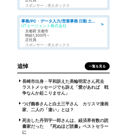
スポンサー：求人ボックス
事務/PC・データ入力/営業事務 日勤 土日祝休 未経験歓迎 おしゃれOK総合事務
＞
UTエージェント株式会社
京都府 京都市
時給1,300円～
正社員
スポンサー：求人ボックス
追悼
一覧を見る
長崎市出身・平和訴えた美輪明宏さん死去
ラストメッセージでも訴え「愛があれば 戦
争なんか起こりません」
つげ義春さんと白土三平さん カリスマ漫画
家、二人の「違い」とは？
死去した丹羽宇一郎さんは、経済界有数の読
書家だった 『死ぬほど読書』ベストセラー
に