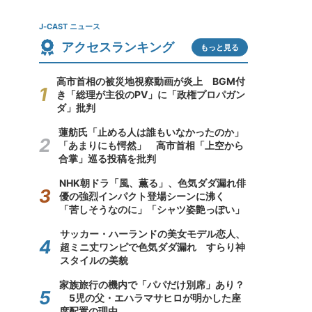
J-CAST ニュース
アクセスランキング
もっと見る
高市首相の被災地視察動画が炎上 BGM付
き「総理が主役のPV」に「政権プロパガン
ダ」批判
蓮舫氏「止める人は誰もいなかったのか」
「あまりにも愕然」 高市首相「上空から
合掌」巡る投稿を批判
NHK朝ドラ「風、薫る」、色気ダダ漏れ俳
優の強烈インパクト登場シーンに沸く
「苦しそうなのに」「シャツ姿艶っぽい」
サッカー・ハーランドの美女モデル恋人、
超ミニ丈ワンピで色気ダダ漏れ すらり神
スタイルの美貌
家族旅行の機内で「パパだけ別席」あり？
5児の父・エハラマサヒロが明かした座
席配置の理由