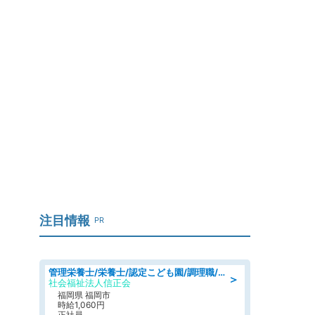
」
注目情報
PR
管理栄養士/栄養士/認定こども園/調理職/認定こども園/週3日～相談可能
＞
社会福祉法人信正会
福岡県 福岡市
時給1,060円
正社員