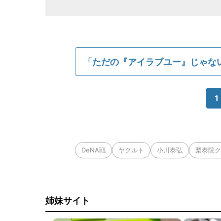
「ただの『アイラブユー』じゃな
1
DeNA戦
ヤクルト
小川泰弘
梨泰院ク
姉妹サイト