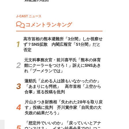
J-CAST ニュース
コメントランキング
高市首相の熊本避難所「3分間」しか視察せ
ず？SNS拡散 内閣広報官「51分間」だと
否定
元文科事務次官・前川喜平氏「熊本の体育
館にクーラーをつけろ！」訴えにSNSあき
れ「ブーメランでは」
蓮舫氏「止める人は誰もいなかったのか」
「あまりにも愕然」 高市首相「上空から
合掌」巡る投稿を批判
片山さつき財務相「失われた28年を取り戻
す」投稿に批判 芥川賞作家「自民党の大
失政の結果だろう」
「想定外でいいのか」「戻っていいとアナ
ウンスは？」 イオン社長会見でのしつこ