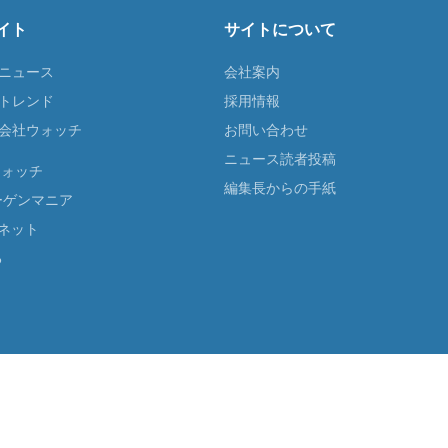
イト
サイトについて
Tニュース
会社案内
Tトレンド
採用情報
ST会社ウォッチ
お問い合わせ
ニュース読者投稿
ウォッチ
編集長からの手紙
ーゲンマニア
ネット
る