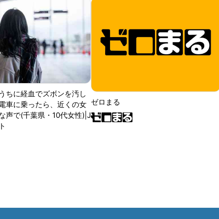
うちに経血でズボンを汚し
ゼロまる
電車に乗ったら、近くの女
声で(千葉県・10代女性)|J
ト