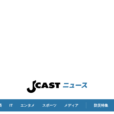
済
IT
エンタメ
スポーツ
メディア
防災特集