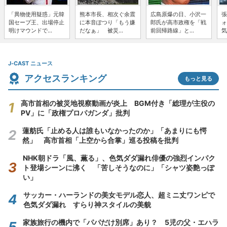
「異物使用疑惑」元韓
熊本市長、相次ぐ余震
広島原爆の日、小沢一
張
国セーブ王、出場停止
に本音ぽつり「もう嫌
郎氏が高市政権を「戦
ォ
明けマウンドで...
だなぁ」 被災...
前回帰路線」と...
気
J-CAST ニュース
アクセスランキング
もっと見る
高市首相の被災地視察動画が炎上 BGM付き「総理が主役の
PV」に「政権プロパガンダ」批判
蓮舫氏「止める人は誰もいなかったのか」「あまりにも愕
然」 高市首相「上空から合掌」巡る投稿を批判
NHK朝ドラ「風、薫る」、色気ダダ漏れ俳優の強烈インパク
ト登場シーンに沸く 「苦しそうなのに」「シャツ姿艶っぽ
い」
サッカー・ハーランドの美女モデル恋人、超ミニ丈ワンピで
色気ダダ漏れ すらり神スタイルの美貌
家族旅行の機内で「パパだけ別席」あり？ 5児の父・エハラ