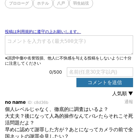
プロローグ
ホテル
八戸
羽生結弦