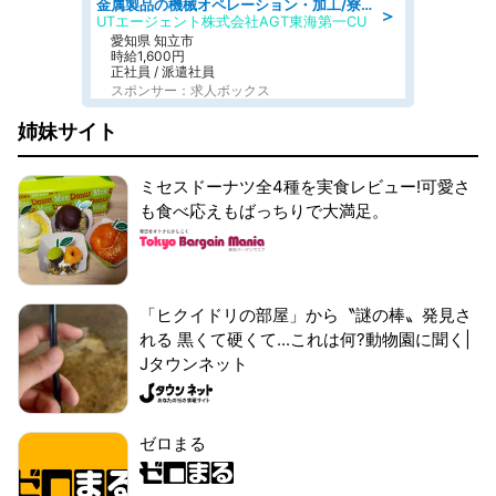
金属製品の機械オペレーション・加工/寮完備/日払い/工場・製造
＞
UTエージェント株式会社AGT東海第一CU
愛知県 知立市
時給1,600円
正社員 / 派遣社員
スポンサー：求人ボックス
姉妹サイト
ミセスドーナツ全4種を実食レビュー!可愛さ
も食べ応えもばっちりで大満足。
「ヒクイドリの部屋」から〝謎の棒〟発見さ
れる 黒くて硬くて...これは何?動物園に聞く|
Jタウンネット
ゼロまる