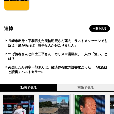
追悼
一覧を見る
長崎市出身・平和訴えた美輪明宏さん死去 ラストメッセージでも
訴え「愛があれば 戦争なんか起こりません」
つげ義春さんと白土三平さん カリスマ漫画家、二人の「違い」と
は？
死去した丹羽宇一郎さんは、経済界有数の読書家だった 『死ぬほ
ど読書』ベストセラーに
動画で見る
画像で見る