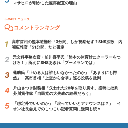
マサヒロが明かした座席配置の理由
J-CAST ニュース
コメントランキング
高市首相の熊本避難所「3分間」しか視察せず？SNS拡散 内
閣広報官「51分間」だと否定
元文科事務次官・前川喜平氏「熊本の体育館にクーラーをつ
けろ！」訴えにSNSあきれ「ブーメランでは」
蓮舫氏「止める人は誰もいなかったのか」「あまりにも愕
然」 高市首相「上空から合掌」巡る投稿を批判
片山さつき財務相「失われた28年を取り戻す」投稿に批判
芥川賞作家「自民党の大失政の結果だろう」
「想定外でいいのか」「戻っていいとアナウンスは？」 イ
オン社長会見でのしつこい記者質問に疑問も続々