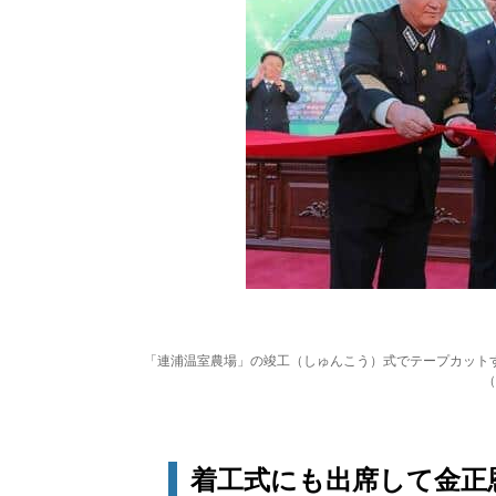
「連浦温室農場」の竣工（しゅんこう）式でテープカット
（
着工式にも出席して金正