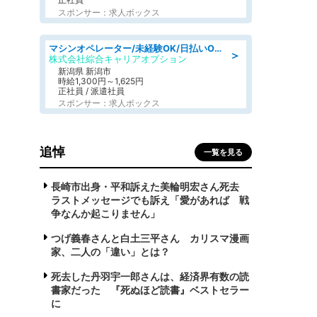
スポンサー：求人ボックス
マシンオペレーター/未経験OK/日払いOK/寮完備/交替制/20・30・40代活躍中
＞
株式会社綜合キャリアオプション
新潟県 新潟市
時給1,300円～1,625円
正社員 / 派遣社員
スポンサー：求人ボックス
追悼
一覧を見る
長崎市出身・平和訴えた美輪明宏さん死去
ラストメッセージでも訴え「愛があれば 戦
争なんか起こりません」
つげ義春さんと白土三平さん カリスマ漫画
家、二人の「違い」とは？
死去した丹羽宇一郎さんは、経済界有数の読
書家だった 『死ぬほど読書』ベストセラー
に