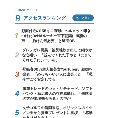
J-CAST ニュース
アクセスランキング
もっと見る
顔面付近の155キロ直球にヘルメット叩き
つけたDeNAルーキー宮下朝陽に擁護の
声 「負けん気必要」と球団OB
ダレノガレ明美、被災地炊き出しで細やか
な心遣い...「並んでくれた子やとりにきて
くれた子にシールを」
登録者60万超人気美女YouTuber、結婚を
発表 「めっちゃいい人に出会えた」「私
今すごく安定してる」
電撃トレードの巨人・リチャード、ソフト
バンク・秋広優人の存在感薄れ...「他球団
の方が出場機会ある」の声が
女子ゴルフの鶴岡果恋、オリックスのイケ
メン夫から貴重プレゼントに喜び 「感動
をありがとう！！」