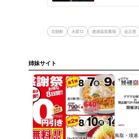
なく、国民の総意に
後ろ盾になった形で
も」改正案は、皇族
北朝鮮
火星12
連浦温室農場
金正恩
姉妹サイト
鳥取・境港