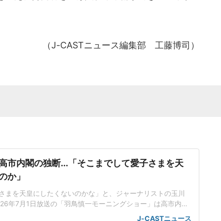
（J-CASTニュース編集部 工藤博司）
高市内閣の独断...「そこまでして愛子さまを天
のか」
さまを天皇にしたくないのかな」と、ジャーナリストの玉川
026年7月1日放送の「羽鳥慎一モーニングショー」は高市内閣
典範改正案について、立法府の総意に基づいていないだけで
J-CASTニュース