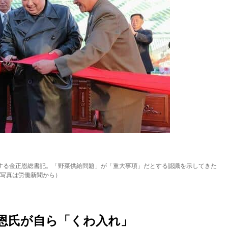
する金正恩総書記。「野菜供給問題」が「重大事項」だとする認識を示してきた
写真は労働新聞から）
恩氏が自ら「くわ入れ」