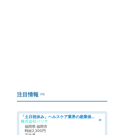
注目情報
PR
「土日祝休み」ヘルスケア業界の産業保健師/高時給/未経験OK/要資格:保健師、正看護師
＞
株式会社パソナ
福岡県 福岡市
時給2,300円
正社員