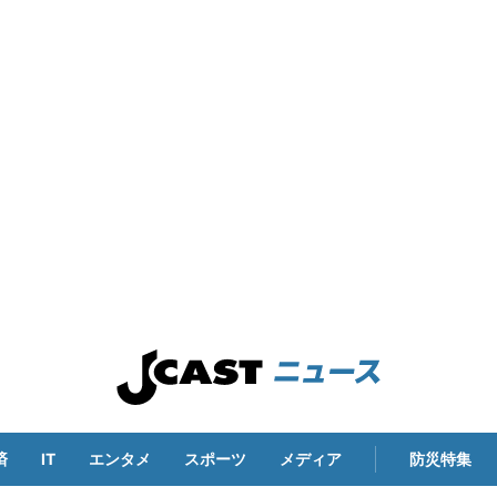
済
IT
エンタメ
スポーツ
メディア
防災特集