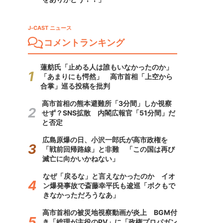
J-CAST ニュース
コメントランキング
蓮舫氏「止める人は誰もいなかったのか」
「あまりにも愕然」 高市首相「上空から
合掌」巡る投稿を批判
高市首相の熊本避難所「3分間」しか視察
せず？SNS拡散 内閣広報官「51分間」だ
と否定
広島原爆の日、小沢一郎氏が高市政権を
「戦前回帰路線」と非難 「この国は再び
滅亡に向かいかねない」
なぜ「戻るな」と言えなかったのか イオ
ン爆発事故で斎藤幸平氏も逡巡「ボクもで
きなかっただろうなあ」
高市首相の被災地視察動画が炎上 BGM付
き「総理が主役のPV」に「政権プロパガン