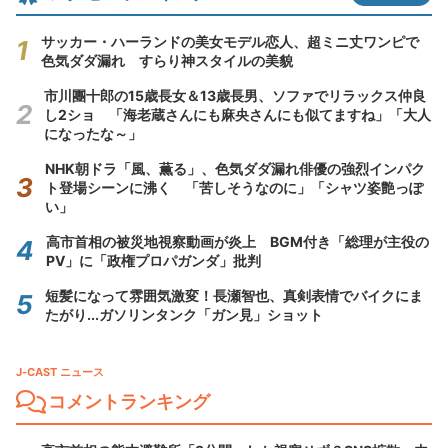
サッカー・ハーランドの美女モデル恋人、超ミニ丈ワンピで
色気ダダ漏れ すらり神スタイルの美貌
市川團十郎の15歳長女＆13歳長男、ソファでリラックス仲良
し2ショ 「海老蔵さんにも麻央さんにも似てますね」「大人
になったな～」
NHK朝ドラ「風、薫る」、色気ダダ漏れ俳優の強烈インパク
ト登場シーンに沸く 「苦しそうなのに」「シャツ姿艶っぽ
い」
高市首相の被災地視察動画が炎上 BGM付き「総理が主役の
PV」に「政権プロパガンダ」批判
短髪になって雰囲気激変！長瀬智也、真剣表情でバイクにま
たがり...ガソリンタンク「ガン見」ショット
J-CAST ニュース
コメントランキング