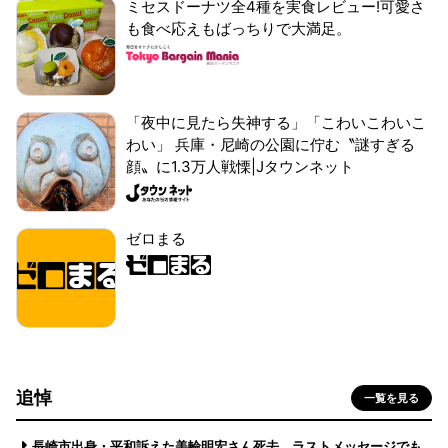
ミセスドーナツ全4種を実食レビュー!可愛さ
も食べ応えもばっちりで大満足。
「夜中に見たら失神する」「こわいこわいこ
わい」 兵庫・尼崎の公園に佇む〝謎すぎる
顔〟に1.3万人戦慄|Jタウンネット
ゼロまる
追悼
一覧を見る
長崎市出身・平和訴えた美輪明宏さん死去 ラストメッセージでも