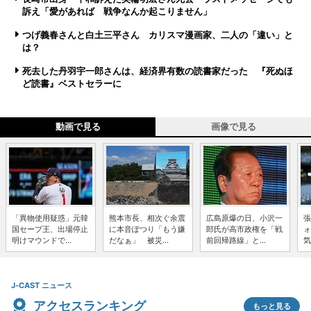
訴え「愛があれば 戦争なんか起こりません」
つげ義春さんと白土三平さん カリスマ漫画家、二人の「違い」と
は？
死去した丹羽宇一郎さんは、経済界有数の読書家だった 『死ぬほ
ど読書』ベストセラーに
動画で見る
画像で見る
「異物使用疑惑」元韓
熊本市長、相次ぐ余震
広島原爆の日、小沢一
張
国セーブ王、出場停止
に本音ぽつり「もう嫌
郎氏が高市政権を「戦
ォ
明けマウンドで...
だなぁ」 被災...
前回帰路線」と...
気
J-CAST ニュース
アクセスランキング
もっと見る