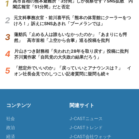
高市首相の熊本避難所「3分間」しか視察せず？SNS拡散 内
閣広報官「51分間」だと否定
元文科事務次官・前川喜平氏「熊本の体育館にクーラーをつ
けろ！」訴えにSNSあきれ「ブーメランでは」
蓮舫氏「止める人は誰もいなかったのか」「あまりにも愕
然」 高市首相「上空から合掌」巡る投稿を批判
片山さつき財務相「失われた28年を取り戻す」投稿に批判
芥川賞作家「自民党の大失政の結果だろう」
「想定外でいいのか」「戻っていいとアナウンスは？」 イ
オン社長会見でのしつこい記者質問に疑問も続々
コンテンツ
関連サイト
社会
J-CASTニュース
政治
J-CASTトレンド
経済
J-CAST会社ウォッチ