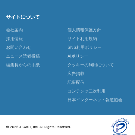
サイトについて
会社案内
個人情報保護方針
採用情報
サイト利用規約
お問い合わせ
SNS利用ポリシー
ニュース読者投稿
AIポリシー
編集長からの手紙
クッキーの利用について
広告掲載
記事配信
コンテンツ二次利用
日本インターネット報道協会
© 2026 J-CAST, Inc. All Rights Reserved.