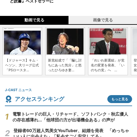
ど読書』ベストセラーに
動画で見る
画像で見る
【ドジャース】キム・
新党結成で「「騙し討
「れいわ新選組」が党
登
ヘソン、大リーグ公式
ちにあった気分」と怒
名の変更を発表、「い
女
「PSロースタ...
ったひろゆき妻...
のちの党」へ ...
発
J-CAST ニュース
アクセスランキング
もっと見る
電撃トレードの巨人・リチャード、ソフトバンク・秋広優人
の存在感薄れ...「他球団の方が出場機会ある」の声が
登録者60万超人気美女YouTuber、結婚を発表 「めっちゃ
いい人に出会えた」「私今すごく安定してる」