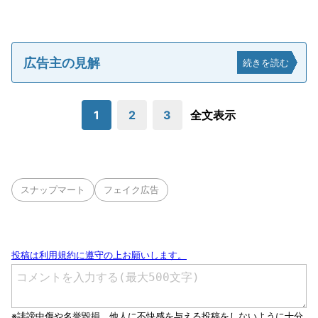
広告主の見解
続きを読む
1
2
3
全文表示
スナップマート
フェイク広告