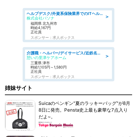
ヘルプデスク/外資系保険業界でのITヘルプデスク業務/駅近/即日勤務可/ヘルプデスク
＞
株式会社パソナ
福岡県 北九州市
時給4,167円
正社員
スポンサー：求人ボックス
介護職・ヘルパー/デイサービス/近鉄名古屋線 高田本山/津市/三重県
＞
憩いの里津ケアホーム
三重県 津市
時給1,105円～1,580円
正社員
スポンサー：求人ボックス
姉妹サイト
Suicaのペンギン"夏のラッキーバッグ"が8月
8日に発売。Pensta史上最も豪華な7点入り
だよ~。