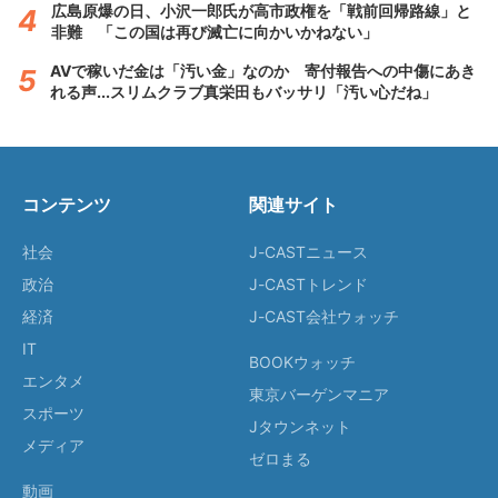
広島原爆の日、小沢一郎氏が高市政権を「戦前回帰路線」と
非難 「この国は再び滅亡に向かいかねない」
AVで稼いだ金は「汚い金」なのか 寄付報告への中傷にあき
れる声...スリムクラブ真栄田もバッサリ「汚い心だね」
コンテンツ
関連サイト
社会
J-CASTニュース
政治
J-CASTトレンド
経済
J-CAST会社ウォッチ
IT
BOOKウォッチ
エンタメ
東京バーゲンマニア
スポーツ
Jタウンネット
メディア
ゼロまる
動画