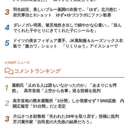
羽生結弦、美しいブルー基調の衣装で...「ゆず」北川悠仁・
岩沢厚治と3ショット ゆず×ゆづコラボにファン歓喜
ダレノガレ明美、被災地炊き出しで細やかな心遣い...「並ん
でくれた子やとりにきてくれた子にシールを」
ドイツの美女フィギュア選手、JK風制服＆ルーズソックス衣
装で「激カワ」ショット 「りくりゅう」アイスショーで
J-CAST ニュース
コメントランキング
蓮舫氏「止める人は誰もいなかったのか」「あまりにも愕
然」 高市首相「上空から合掌」巡る投稿を批判
高市首相の熊本避難所「3分間」しか視察せず？SNS拡散 内
閣広報官「51分間」だと否定
片山さつき財務相「失われた28年を取り戻す」投稿に批判
芥川賞作家「自民党の大失政の結果だろう」