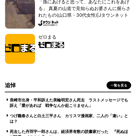
「孫にあげると思って、あなたにこれをあげ
る」 真夏の山道で見知らぬお婆さんに握らさ
れたもの(山口県・30代女性)|Jタウンネット
ゼロまる
追悼
一覧を見る
長崎市出身・平和訴えた美輪明宏さん死去 ラストメッセージでも
訴え「愛があれば 戦争なんか起こりません」
つげ義春さんと白土三平さん カリスマ漫画家、二人の「違い」と
は？
死去した丹羽宇一郎さんは、経済界有数の読書家だった 『死ぬほ