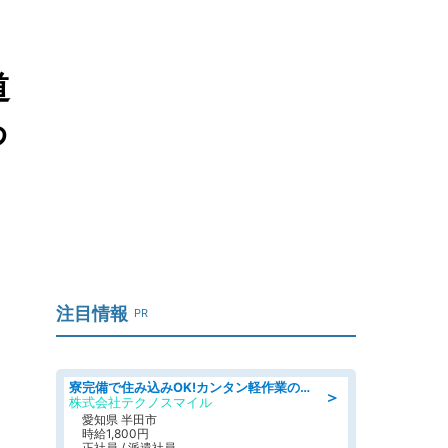
道
わ
注目情報
PR
寮完備で住み込みOK!カンタン軽作業のお仕事 denso aichi
＞
株式会社テクノスマイル
愛知県 半田市
時給1,800円
正社員 / 派遣社員