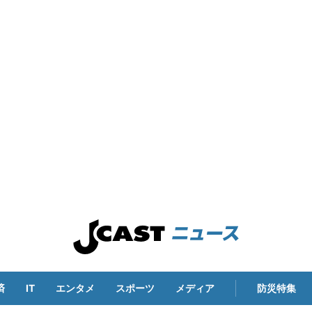
済
IT
エンタメ
スポーツ
メディア
防災特集