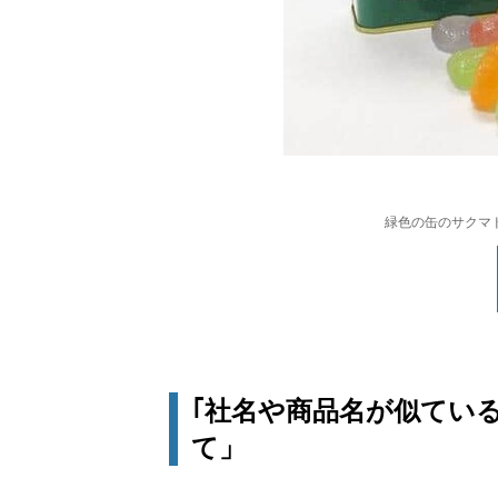
緑色の缶のサクマ
｢社名や商品名が似てい
て」