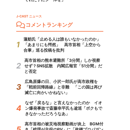
J-CAST ニュース
コメントランキング
蓮舫氏「止める人は誰もいなかったのか」
「あまりにも愕然」 高市首相「上空から
合掌」巡る投稿を批判
高市首相の熊本避難所「3分間」しか視察
せず？SNS拡散 内閣広報官「51分間」だ
と否定
広島原爆の日、小沢一郎氏が高市政権を
「戦前回帰路線」と非難 「この国は再び
滅亡に向かいかねない」
なぜ「戻るな」と言えなかったのか イオ
ン爆発事故で斎藤幸平氏も逡巡「ボクもで
きなかっただろうなあ」
高市首相の被災地視察動画が炎上 BGM付
き「総理が主役のPV」に「政権プロパガン