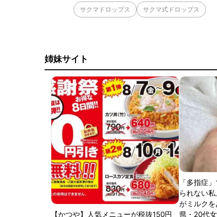
サクマドロップス
サクマ式ドロップス
姉妹サイト
「多指症」
られない私
がミルクをあ
【かつや】人気メニューが税抜150円
県・20代女