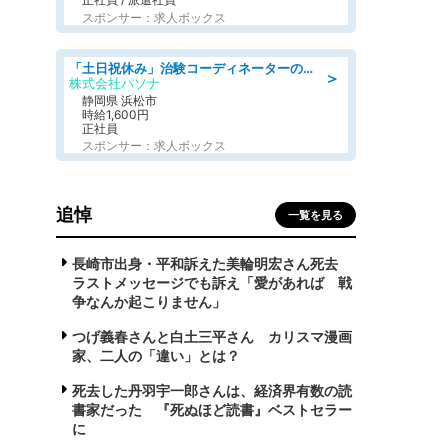
スポンサー：求人ボックス
「土日祝休み」治験コーディネーターのお仕事/未経験OK
＞
株式会社パソナ
静岡県 浜松市
時給1,600円
正社員
スポンサー：求人ボックス
追悼
一覧を見る
長崎市出身・平和訴えた美輪明宏さん死去
ラストメッセージでも訴え「愛があれば 戦
争なんか起こりません」
つげ義春さんと白土三平さん カリスマ漫画
家、二人の「違い」とは？
死去した丹羽宇一郎さんは、経済界有数の読
書家だった 『死ぬほど読書』ベストセラー
に