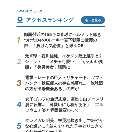
J-CAST ニュース
アクセスランキング
もっと見る
顔面付近の155キロ直球にヘルメット叩き
つけたDeNAルーキー宮下朝陽に擁護の
声 「負けん気必要」と球団OB
元卓球・石川佳純、イケメン陸上選手と2
ショット 「メチャ可愛い」「かわいい笑
顔」「美男美女」話題に
電撃トレードの巨人・リチャード、ソフト
バンク・秋広優人の存在感薄れ...「他球団
の方が出場機会ある」の声が
女子ゴルフの金沢志奈、肩出し白ノースリ
姿に反響...「可愛いにも程がある」 ゴル
フウェア姿と雰囲気変わって
ダレノガレ明美、被災地炊き出しで細やか
な心遣い...「並んでくれた子やとりにきて
くれた子にシールを」