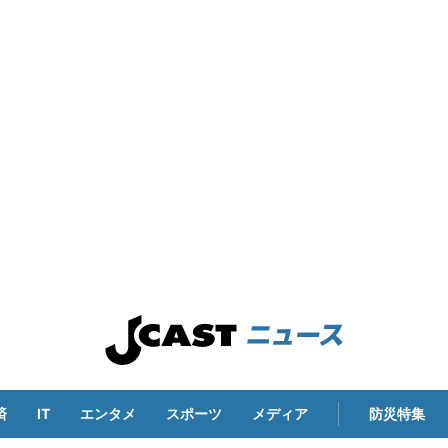
済
IT
エンタメ
スポーツ
メディア
防災特集