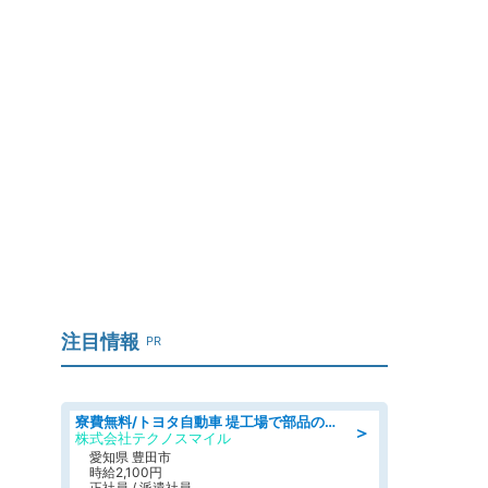
u
注目情報
PR
寮費無料/トヨタ自動車 堤工場で部品の組立製造/tutumi
＞
株式会社テクノスマイル
愛知県 豊田市
時給2,100円
正社員 / 派遣社員