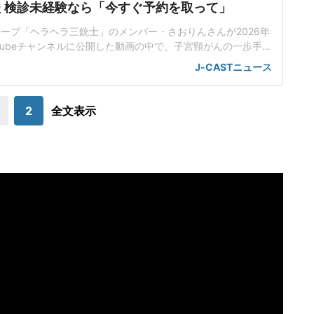
 検診未経験なら「今すぐ予約を取って」
rグループ「ヘラヘラ三銃士」のメンバー・さおりんさんが2026年
uTubeチャンネルに公開した動画の中で、子宮頸がんの一歩手前
術を受けていたと告白した。経過観察数か月、不正出血で「こ
J-CASTニュース
「ずっと話せなかった子宮頸がんと妊活の話。」と題した動画
3年間の通院が終わりました」と切り出した。通院の理由は、
子宮頸がん一歩手
2
全文表示