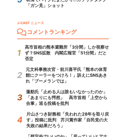
「ガン見」ショット
J-CAST ニュース
コメントランキング
高市首相の熊本避難所「3分間」しか視察せ
ず？SNS拡散 内閣広報官「51分間」だと
否定
元文科事務次官・前川喜平氏「熊本の体育
館にクーラーをつけろ！」訴えにSNSあき
れ「ブーメランでは」
蓮舫氏「止める人は誰もいなかったのか」
「あまりにも愕然」 高市首相「上空から
合掌」巡る投稿を批判
片山さつき財務相「失われた28年を取り戻
す」投稿に批判 芥川賞作家「自民党の大
失政の結果だろう」
「想定外でいいのか」「戻っていいとアナ