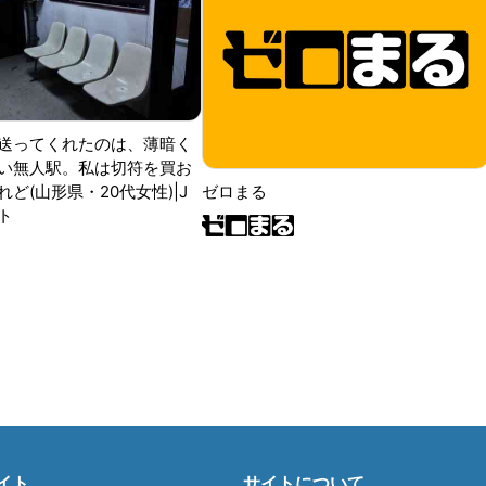
送ってくれたのは、薄暗く
い無人駅。私は切符を買お
ど(山形県・20代女性)|J
ゼロまる
ト
イト
サイトについて