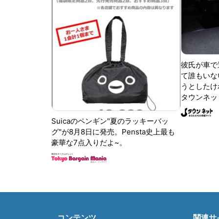
彼氏が車で
て誰もいな
うとしたけれ
タウンネッ
Suicaのペンギン"夏のラッキーバッ
グ"が8月8日に発売。Pensta史上最も
豪華な7点入りだよ~。
コンテンツ
関連サ