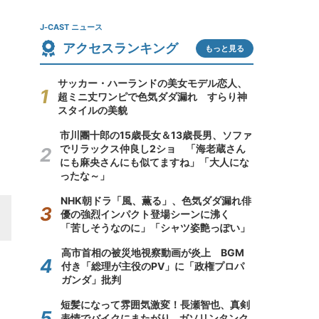
J-CAST ニュース
アクセスランキング
もっと見る
サッカー・ハーランドの美女モデル恋人、
超ミニ丈ワンピで色気ダダ漏れ すらり神
スタイルの美貌
市川團十郎の15歳長女＆13歳長男、ソファ
でリラックス仲良し2ショ 「海老蔵さん
にも麻央さんにも似てますね」「大人にな
ったな～」
NHK朝ドラ「風、薫る」、色気ダダ漏れ俳
優の強烈インパクト登場シーンに沸く
「苦しそうなのに」「シャツ姿艶っぽい」
高市首相の被災地視察動画が炎上 BGM
付き「総理が主役のPV」に「政権プロパ
ガンダ」批判
短髪になって雰囲気激変！長瀬智也、真剣
表情でバイクにまたがり...ガソリンタンク