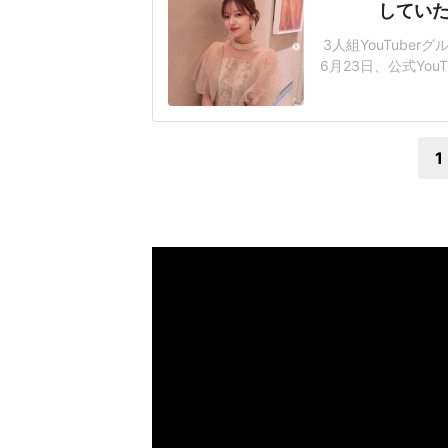
していた
3人組YouTube
6月23日、公式Yo
の状態になり、手
れはおかしいぞ」
でさおりんさんは「
1