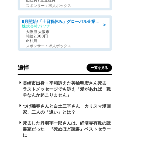
スポンサー：求人ボックス
9月開始/「土日祝休み」グローバル企業での産業保健のお仕事/保健師/高時給/残業なし/服装自由
＞
株式会社パソナ
大阪府 大阪市
時給2,300円
正社員
スポンサー：求人ボックス
追悼
一覧を見る
長崎市出身・平和訴えた美輪明宏さん死去
ラストメッセージでも訴え「愛があれば 戦
争なんか起こりません」
つげ義春さんと白土三平さん カリスマ漫画
家、二人の「違い」とは？
死去した丹羽宇一郎さんは、経済界有数の読
書家だった 『死ぬほど読書』ベストセラー
に