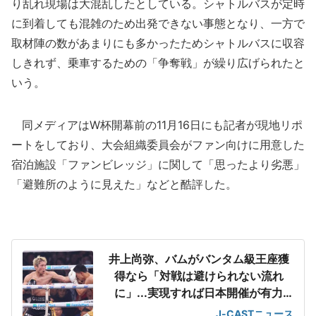
り乱れ現場は大混乱したとしている。シャトルバスが定時
に到着しても混雑のため出発できない事態となり、一方で
取材陣の数があまりにも多かったためシャトルバスに収容
しきれず、乗車するための「争奪戦」が繰り広げられたと
いう。
同メディアはW杯開幕前の11月16日にも記者が現地リポ
ートをしており、大会組織委員会がファン向けに用意した
宿泊施設「ファンビレッジ」に関して「思ったより劣悪」
「避難所のように見えた」などと酷評した。
井上尚弥、バムがバンタム級王座獲
得なら「対戦は避けられない流れ
に」...実現すれば日本開催が有力
【米メディア】
J-CASTニュース