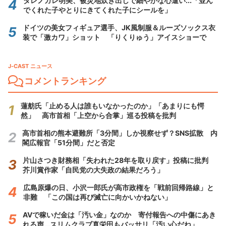
ダレノガレ明美、被災地炊き出しで細やかな心遣い...「並ん
でくれた子やとりにきてくれた子にシールを」
ドイツの美女フィギュア選手、JK風制服＆ルーズソックス衣
装で「激カワ」ショット 「りくりゅう」アイスショーで
J-CAST ニュース
コメントランキング
蓮舫氏「止める人は誰もいなかったのか」「あまりにも愕
然」 高市首相「上空から合掌」巡る投稿を批判
高市首相の熊本避難所「3分間」しか視察せず？SNS拡散 内
閣広報官「51分間」だと否定
片山さつき財務相「失われた28年を取り戻す」投稿に批判
芥川賞作家「自民党の大失政の結果だろう」
広島原爆の日、小沢一郎氏が高市政権を「戦前回帰路線」と
非難 「この国は再び滅亡に向かいかねない」
AVで稼いだ金は「汚い金」なのか 寄付報告への中傷にあき
れる声...スリムクラブ真栄田もバッサリ「汚い心だね」