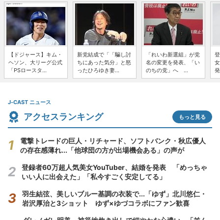
【ドジャース】キム・
新党結成で「「騙し討
「れいわ新選組」が党
登
ヘソン、大リーグ公式
ちにあった気分」と怒
名の変更を発表、「い
女
「PSロースタ...
ったひろゆき妻...
のちの党」へ ...
発
J-CAST ニュース
アクセスランキング
もっと見る
電撃トレードの巨人・リチャード、ソフトバンク・秋広優人
の存在感薄れ...「他球団の方が出場機会ある」の声が
登録者60万超人気美女YouTuber、結婚を発表 「めっちゃ
いい人に出会えた」「私今すごく安定してる」
羽生結弦、美しいブルー基調の衣装で...「ゆず」北川悠仁・
岩沢厚治と3ショット ゆず×ゆづコラボにファン歓喜