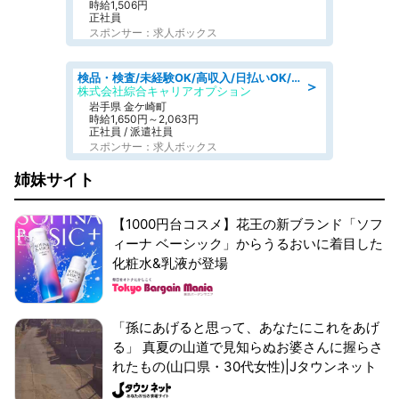
時給1,506円
正社員
スポンサー：求人ボックス
検品・検査/未経験OK/高収入/日払いOK/交替制/20・30・40代活躍中
＞
株式会社綜合キャリアオプション
岩手県 金ケ崎町
時給1,650円～2,063円
正社員 / 派遣社員
スポンサー：求人ボックス
姉妹サイト
【1000円台コスメ】花王の新ブランド「ソフ
ィーナ ベーシック」からうるおいに着目した
化粧水&乳液が登場
「孫にあげると思って、あなたにこれをあげ
る」 真夏の山道で見知らぬお婆さんに握らさ
れたもの(山口県・30代女性)|Jタウンネット