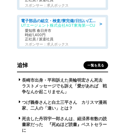
スポンサー：求人ボックス
電子部品の組立・検査/寮完備/日払い/工場・製造
＞
UTエージェント株式会社AGT東海第一CU
愛知県 春日井市
時給1,400円
正社員 / 派遣社員
スポンサー：求人ボックス
追悼
一覧を見る
長崎市出身・平和訴えた美輪明宏さん死去
ラストメッセージでも訴え「愛があれば 戦
争なんか起こりません」
つげ義春さんと白土三平さん カリスマ漫画
家、二人の「違い」とは？
死去した丹羽宇一郎さんは、経済界有数の読
書家だった 『死ぬほど読書』ベストセラー
に