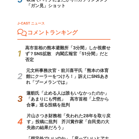
「ガン見」ショット
J-CAST ニュース
コメントランキング
高市首相の熊本避難所「3分間」しか視察せ
ず？SNS拡散 内閣広報官「51分間」だと
否定
元文科事務次官・前川喜平氏「熊本の体育
館にクーラーをつけろ！」訴えにSNSあき
れ「ブーメランでは」
蓮舫氏「止める人は誰もいなかったのか」
「あまりにも愕然」 高市首相「上空から
合掌」巡る投稿を批判
片山さつき財務相「失われた28年を取り戻
す」投稿に批判 芥川賞作家「自民党の大
失政の結果だろう」
「想定外でいいのか」「戻っていいとアナ