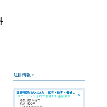
料
注目情報
PR
建築用製品の仕込み・充填・検査・機械操作/寮完備/日払い/工場・製造
＞
UTエージェント株式会社AGT南関東第二CU
神奈川県 平塚市
時給1,500円
正社員 / 派遣社員