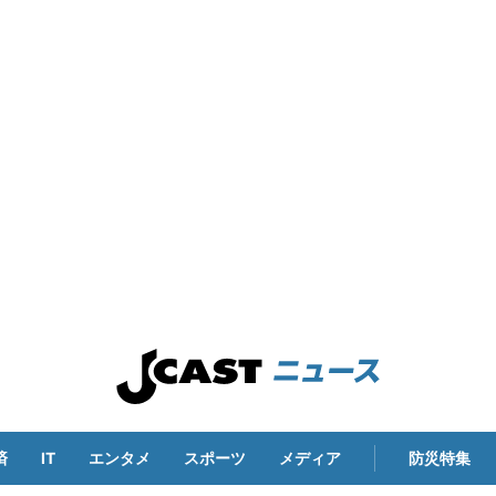
済
IT
エンタメ
スポーツ
メディア
防災特集