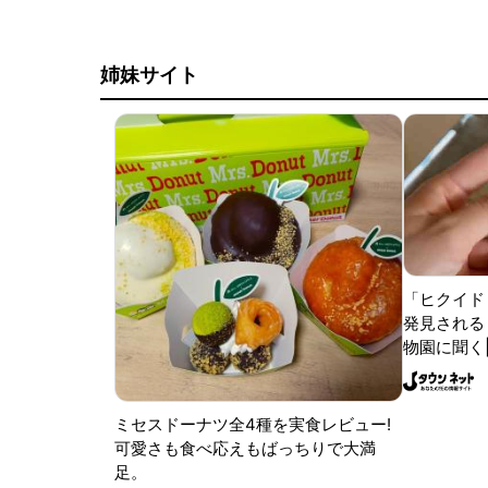
姉妹サイト
「ヒクイド
発見される 
物園に聞く
ミセスドーナツ全4種を実食レビュー!
可愛さも食べ応えもばっちりで大満
足。