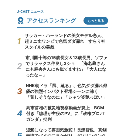
J-CAST ニュース
アクセスランキング
もっと見る
サッカー・ハーランドの美女モデル恋人、
超ミニ丈ワンピで色気ダダ漏れ すらり神
スタイルの美貌
市川團十郎の15歳長女＆13歳長男、ソファ
でリラックス仲良し2ショ 「海老蔵さん
にも麻央さんにも似てますね」「大人にな
ったな～」
NHK朝ドラ「風、薫る」、色気ダダ漏れ俳
優の強烈インパクト登場シーンに沸く
「苦しそうなのに」「シャツ姿艶っぽい」
高市首相の被災地視察動画が炎上 BGM
付き「総理が主役のPV」に「政権プロパ
ガンダ」批判
短髪になって雰囲気激変！長瀬智也、真剣
表情でバイクにまたがり...ガソリンタンク