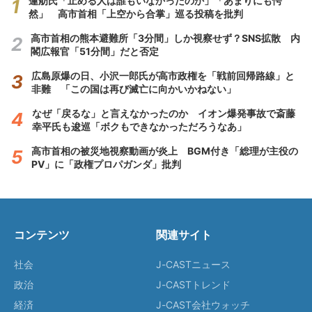
蓮舫氏「止める人は誰もいなかったのか」「あまりにも愕
然」 高市首相「上空から合掌」巡る投稿を批判
高市首相の熊本避難所「3分間」しか視察せず？SNS拡散 内
閣広報官「51分間」だと否定
広島原爆の日、小沢一郎氏が高市政権を「戦前回帰路線」と
非難 「この国は再び滅亡に向かいかねない」
なぜ「戻るな」と言えなかったのか イオン爆発事故で斎藤
幸平氏も逡巡「ボクもできなかっただろうなあ」
高市首相の被災地視察動画が炎上 BGM付き「総理が主役の
PV」に「政権プロパガンダ」批判
コンテンツ
関連サイト
社会
J-CASTニュース
政治
J-CASTトレンド
経済
J-CAST会社ウォッチ