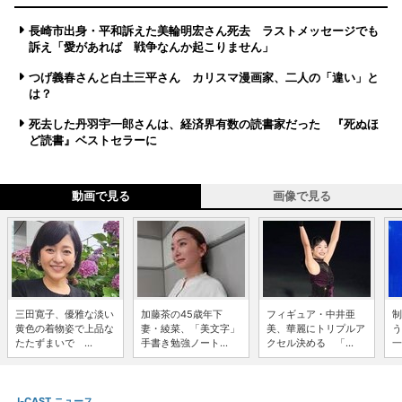
長崎市出身・平和訴えた美輪明宏さん死去 ラストメッセージでも
訴え「愛があれば 戦争なんか起こりません」
つげ義春さんと白土三平さん カリスマ漫画家、二人の「違い」と
は？
死去した丹羽宇一郎さんは、経済界有数の読書家だった 『死ぬほ
ど読書』ベストセラーに
動画で見る
画像で見る
三田寛子、優雅な淡い
加藤茶の45歳年下
フィギュア・中井亜
制
黄色の着物姿で上品な
妻・綾菜、「美文字」
美、華麗にトリプルア
う
たたずまいで ...
手書き勉強ノート...
クセル決める 「...
一
J-CAST ニュース