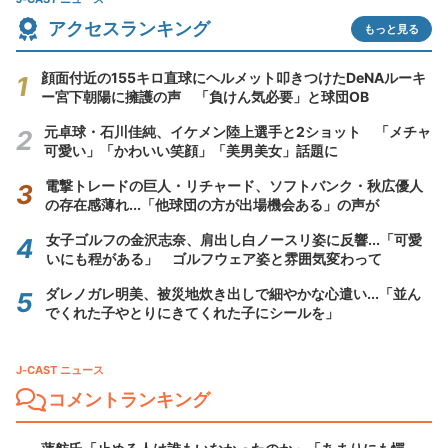
アクセスランキング
もっと見る
顔面付近の155キロ直球にヘルメット叩きつけたDeNAルーキ
ー宮下朝陽に擁護の声 「負けん気必要」と球団OB
元卓球・石川佳純、イケメン陸上選手と2ショット 「メチャ
可愛い」「かわいい笑顔」「美男美女」話題に
電撃トレードの巨人・リチャード、ソフトバンク・秋広優人
の存在感薄れ...「他球団の方が出場機会ある」の声が
女子ゴルフの金沢志奈、肩出し白ノースリ姿に反響...「可愛
いにも程がある」 ゴルフウェア姿と雰囲気変わって
ダレノガレ明美、被災地炊き出しで細やかな心遣い...「並ん
でくれた子やとりにきてくれた子にシールを」
J-CAST ニュース
コメントランキング