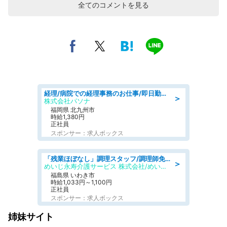
全てのコメントを見る
経理/病院での経理事務のお仕事/即日勤務可/車通勤可/経理/一般事務
＞
株式会社パソナ
福岡県 北九州市
時給1,380円
正社員
スポンサー：求人ボックス
「残業ほぼなし」調理スタッフ/調理師免許必須/正職員/日勤のみ/住宅型有料老人ホーム
＞
めいじ永寿介護サービス 株式会社/めいじ永寿介護サービスセンター
福島県 いわき市
時給1,033円～1,100円
正社員
スポンサー：求人ボックス
姉妹サイト