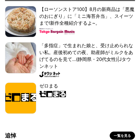
【ローソンストア100】8月の新商品は「悪魔
のおにぎり」に「ミニ海苔弁当」、スイーツ
まで!新作全種紹介するよ~。
「多指症」で生まれた娘と、受け止められな
い私。産後初めての夜、助産師がミルクをあ
げてるのを見て...(静岡県・20代女性)|Jタウ
ンネット
ゼロまる
追悼
一覧を見る