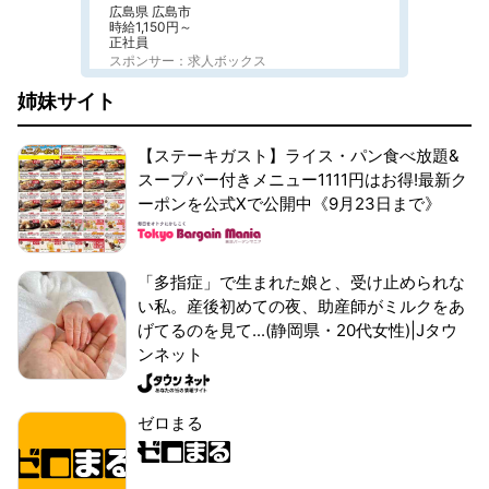
広島県 広島市
時給1,150円～
正社員
スポンサー：求人ボックス
姉妹サイト
【ステーキガスト】ライス・パン食べ放題&
スープバー付きメニュー1111円はお得!最新ク
ーポンを公式Xで公開中《9月23日まで》
「多指症」で生まれた娘と、受け止められな
い私。産後初めての夜、助産師がミルクをあ
げてるのを見て...(静岡県・20代女性)|Jタウ
ンネット
ゼロまる