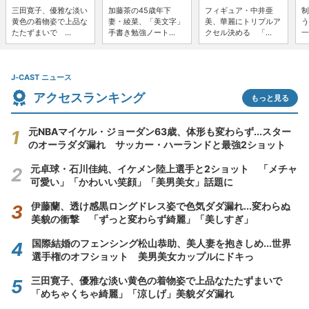
三田寛子、優雅な淡い
加藤茶の45歳年下
フィギュア・中井亜
制
黄色の着物姿で上品な
妻・綾菜、「美文字」
美、華麗にトリプルア
う
たたずまいで ...
手書き勉強ノート...
クセル決める 「...
一
J-CAST ニュース
アクセスランキング
もっと見る
元NBAマイケル・ジョーダン63歳、体形も変わらず...スター
のオーラダダ漏れ サッカー・ハーランドと最強2ショット
元卓球・石川佳純、イケメン陸上選手と2ショット 「メチャ
可愛い」「かわいい笑顔」「美男美女」話題に
伊藤蘭、透け感黒ロングドレス姿で色気ダダ漏れ...変わらぬ
美貌の衝撃 「ずっと変わらず綺麗」「美しすぎ」
国際結婚のフェンシング松山恭助、美人妻を抱きしめ...世界
選手権のオフショット 美男美女カップルにドキっ
三田寛子、優雅な淡い黄色の着物姿で上品なたたずまいで
「めちゃくちゃ綺麗」「涼しげ」美貌ダダ漏れ