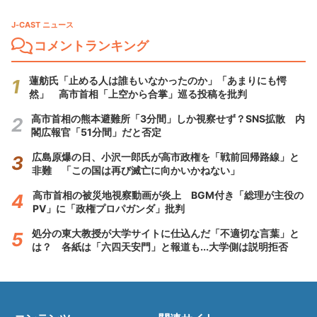
J-CAST ニュース
コメントランキング
蓮舫氏「止める人は誰もいなかったのか」「あまりにも愕
然」 高市首相「上空から合掌」巡る投稿を批判
高市首相の熊本避難所「3分間」しか視察せず？SNS拡散 内
閣広報官「51分間」だと否定
広島原爆の日、小沢一郎氏が高市政権を「戦前回帰路線」と
非難 「この国は再び滅亡に向かいかねない」
高市首相の被災地視察動画が炎上 BGM付き「総理が主役の
PV」に「政権プロパガンダ」批判
処分の東大教授が大学サイトに仕込んだ「不適切な言葉」と
は？ 各紙は「六四天安門」と報道も...大学側は説明拒否