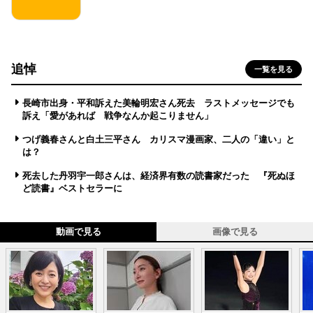
追悼
一覧を見る
長崎市出身・平和訴えた美輪明宏さん死去 ラストメッセージでも
訴え「愛があれば 戦争なんか起こりません」
つげ義春さんと白土三平さん カリスマ漫画家、二人の「違い」と
は？
死去した丹羽宇一郎さんは、経済界有数の読書家だった 『死ぬほ
ど読書』ベストセラーに
動画で見る
画像で見る