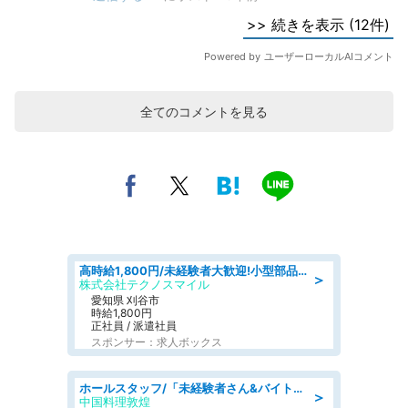
全てのコメントを見る
高時給1,800円/未経験者大歓迎!小型部品の加工業務 denso aichi
＞
株式会社テクノスマイル
愛知県 刈谷市
時給1,800円
正社員 / 派遣社員
スポンサー：求人ボックス
ホールスタッフ/「未経験者さん&バイトデビューも大歓迎」残業ほぼなし×1日3時間〜勤務OK!フォロー体制も充実/広島県/広島市南区
＞
中国料理敦煌