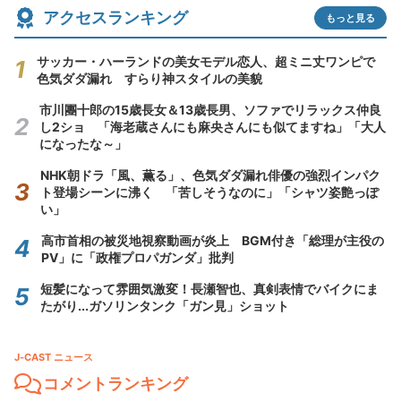
アクセスランキング
もっと見る
サッカー・ハーランドの美女モデル恋人、超ミニ丈ワンピで
色気ダダ漏れ すらり神スタイルの美貌
市川團十郎の15歳長女＆13歳長男、ソファでリラックス仲良
し2ショ 「海老蔵さんにも麻央さんにも似てますね」「大人
になったな～」
NHK朝ドラ「風、薫る」、色気ダダ漏れ俳優の強烈インパク
ト登場シーンに沸く 「苦しそうなのに」「シャツ姿艶っぽ
い」
高市首相の被災地視察動画が炎上 BGM付き「総理が主役の
PV」に「政権プロパガンダ」批判
短髪になって雰囲気激変！長瀬智也、真剣表情でバイクにま
たがり...ガソリンタンク「ガン見」ショット
J-CAST ニュース
コメントランキング