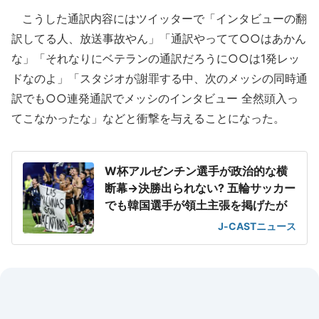
こうした通訳内容にはツイッターで「インタビューの翻
訳してる人、放送事故やん」「通訳やってて○○はあかん
な」「それなりにベテランの通訳だろうに○○は1発レッ
ドなのよ」「スタジオが謝罪する中、次のメッシの同時通
訳でも○○連発通訳でメッシのインタビュー 全然頭入っ
てこなかったな」などと衝撃を与えることになった。
W杯アルゼンチン選手が政治的な横
断幕→決勝出られない? 五輪サッカー
でも韓国選手が領土主張を掲げたが
J-CASTニュース