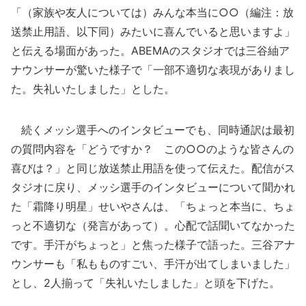
「（家族や友人については）みんな本当に○○（編注：放
送禁止用語、以下同）みたいに喜んでいると思いますよ」
と伝える場面があった。ABEMAのスタジオでは三谷紬ア
ナウンサーが驚いた様子で「一部不適切な表現がありまし
た。失礼いたしました」とした。
続くメッシ選手へのインタビューでも、同時通訳は最初
の質問内容を「どうですか？ この○○のような皆さんの
喜びは？」と同じ放送禁止用語を使って伝えた。配信がス
タジオに戻り、メッシ選手のインタビューについて聞かれ
た「霜降り明星」せいやさんは、「ちょっと本当に、ちょ
っと不適切な（発言があって）。心配で話聞いてなかった
です。手汗がちょっと」と焦った様子で語った。三谷アナ
ウンサーも「私もものすごい、手汗が出てしまいました」
とし、2人揃って「失礼いたしました」と頭を下げた。