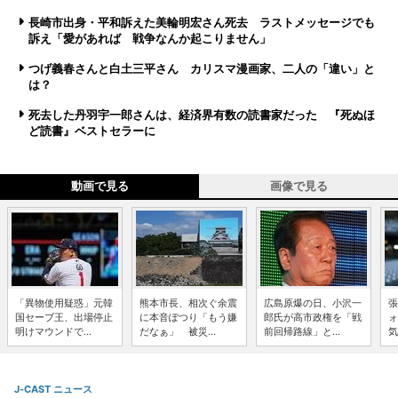
長崎市出身・平和訴えた美輪明宏さん死去 ラストメッセージでも
訴え「愛があれば 戦争なんか起こりません」
つげ義春さんと白土三平さん カリスマ漫画家、二人の「違い」と
は？
死去した丹羽宇一郎さんは、経済界有数の読書家だった 『死ぬほ
ど読書』ベストセラーに
動画で見る
画像で見る
「異物使用疑惑」元韓
熊本市長、相次ぐ余震
広島原爆の日、小沢一
張
国セーブ王、出場停止
に本音ぽつり「もう嫌
郎氏が高市政権を「戦
ォ
明けマウンドで...
だなぁ」 被災...
前回帰路線」と...
気
J-CAST ニュース