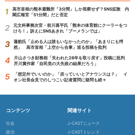
高市首相の熊本避難所「3分間」しか視察せず？SNS拡散 内
閣広報官「51分間」だと否定
元文科事務次官・前川喜平氏「熊本の体育館にクーラーをつ
けろ！」訴えにSNSあきれ「ブーメランでは」
蓮舫氏「止める人は誰もいなかったのか」「あまりにも愕
然」 高市首相「上空から合掌」巡る投稿を批判
片山さつき財務相「失われた28年を取り戻す」投稿に批判
芥川賞作家「自民党の大失政の結果だろう」
「想定外でいいのか」「戻っていいとアナウンスは？」 イ
オン社長会見でのしつこい記者質問に疑問も続々
コンテンツ
関連サイト
社会
J-CASTニュース
政治
J-CASTトレンド