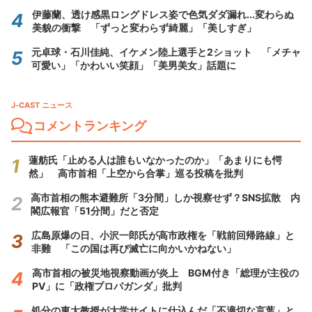
伊藤蘭、透け感黒ロングドレス姿で色気ダダ漏れ...変わらぬ
美貌の衝撃 「ずっと変わらず綺麗」「美しすぎ」
元卓球・石川佳純、イケメン陸上選手と2ショット 「メチャ
可愛い」「かわいい笑顔」「美男美女」話題に
J-CAST ニュース
コメントランキング
蓮舫氏「止める人は誰もいなかったのか」「あまりにも愕
然」 高市首相「上空から合掌」巡る投稿を批判
高市首相の熊本避難所「3分間」しか視察せず？SNS拡散 内
閣広報官「51分間」だと否定
広島原爆の日、小沢一郎氏が高市政権を「戦前回帰路線」と
非難 「この国は再び滅亡に向かいかねない」
高市首相の被災地視察動画が炎上 BGM付き「総理が主役の
PV」に「政権プロパガンダ」批判
処分の東大教授が大学サイトに仕込んだ「不適切な言葉」と