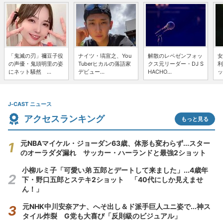
「鬼滅の刃」禰豆子役
ナイツ・塙宣之、You
解散のレペゼンフォッ
女
の声優・鬼頭明里の姿
Tuberヒカルの落語家
クス元リーダー・DJ S
利
にネット騒然 ...
デビュー...
HACHO...
ッ
J-CAST ニュース
アクセスランキング
もっと見る
元NBAマイケル・ジョーダン63歳、体形も変わらず...スター
のオーラダダ漏れ サッカー・ハーランドと最強2ショット
小柳ルミ子「可愛い弟 五郎とデートして来ました」...4歳年
下・野口五郎とステキ2ショット 「40代にしか見えませ
ん！」
元NHK中川安奈アナ、へそ出し＆ド派手巨人ユニ姿で...神ス
タイル炸裂 G党も大喜び「反則級のビジュアル」