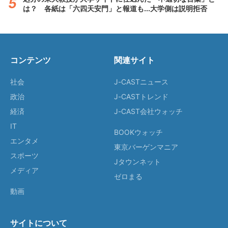
は？ 各紙は「六四天安門」と報道も...大学側は説明拒否
コンテンツ
関連サイト
社会
J-CASTニュース
政治
J-CASTトレンド
経済
J-CAST会社ウォッチ
IT
BOOKウォッチ
エンタメ
東京バーゲンマニア
スポーツ
Jタウンネット
メディア
ゼロまる
動画
サイトについて