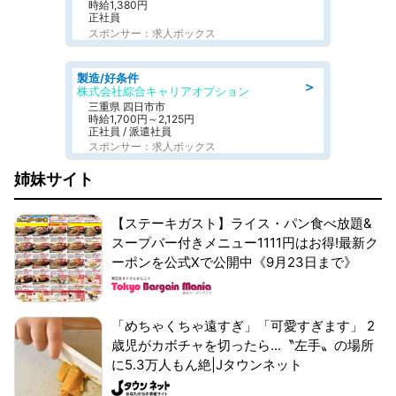
時給1,380円
正社員
スポンサー：求人ボックス
製造/好条件
＞
株式会社綜合キャリアオプション
三重県 四日市市
時給1,700円～2,125円
正社員 / 派遣社員
スポンサー：求人ボックス
姉妹サイト
【ステーキガスト】ライス・パン食べ放題&
スープバー付きメニュー1111円はお得!最新ク
ーポンを公式Xで公開中《9月23日まで》
「めちゃくちゃ遠すぎ」「可愛すぎます」 2
歳児がカボチャを切ったら...〝左手〟の場所
に5.3万人もん絶|Jタウンネット