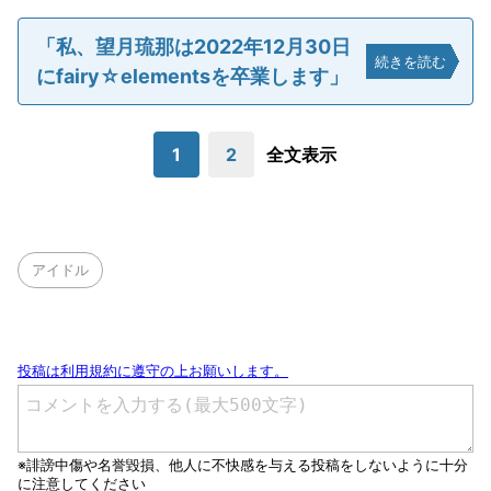
「私、望月琉那は2022年12月30日
続きを読む
にfairy☆elementsを卒業します」
1
2
全文表示
アイドル