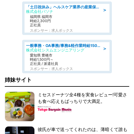
「土日祝休み」ヘルスケア業界の産業保健師/高時給/未経験OK/要資格:保健師、正看護師
＞
株式会社パソナ
福岡県 福岡市
時給2,300円
正社員
スポンサー：求人ボックス
一般事務・OA事務/事務&軽作業時給1500円土日祝休み各種社保完備
＞
株式会社シスムエンジニアリング
愛知県 豊橋市
時給1,500円～
正社員 / 派遣社員
スポンサー：求人ボックス
姉妹サイト
ミセスドーナツ全4種を実食レビュー!可愛さ
も食べ応えもばっちりで大満足。
彼氏が車で送ってくれたのは、薄暗くて誰も