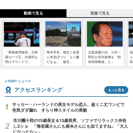
動画で見る
画像で見る
「異物使用疑惑」元韓
熊本市長、相次ぐ余震
広島原爆の日、小沢一
張
国セーブ王、出場停止
に本音ぽつり「もう嫌
郎氏が高市政権を「戦
ォ
明けマウンドで...
だなぁ」 被災...
前回帰路線」と...
気
J-CAST ニュース
アクセスランキング
もっと見る
サッカー・ハーランドの美女モデル恋人、超ミニ丈ワンピで
色気ダダ漏れ すらり神スタイルの美貌
市川團十郎の15歳長女＆13歳長男、ソファでリラックス仲良
し2ショ 「海老蔵さんにも麻央さんにも似てますね」「大人
になったな～」