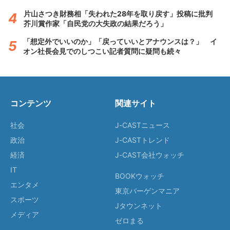
片山さつき財務相「失われた28年を取り戻す」投稿に批判
芥川賞作家「自民党の大失政の結果だろう」
「想定外でいいのか」「戻っていいとアナウンスは？」 イ
オン社長会見でのしつこい記者質問に疑問も続々
コンテンツ
関連サイト
社会
J-CASTニュース
政治
J-CASTトレンド
経済
J-CAST会社ウォッチ
IT
BOOKウォッチ
エンタメ
東京バーゲンマニア
スポーツ
Jタウンネット
メディア
ゼロまる