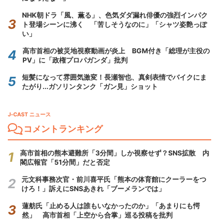
NHK朝ドラ「風、薫る」、色気ダダ漏れ俳優の強烈インパク
ト登場シーンに沸く 「苦しそうなのに」「シャツ姿艶っぽ
い」
高市首相の被災地視察動画が炎上 BGM付き「総理が主役の
PV」に「政権プロパガンダ」批判
短髪になって雰囲気激変！長瀬智也、真剣表情でバイクにま
たがり...ガソリンタンク「ガン見」ショット
J-CAST ニュース
コメントランキング
高市首相の熊本避難所「3分間」しか視察せず？SNS拡散 内
閣広報官「51分間」だと否定
元文科事務次官・前川喜平氏「熊本の体育館にクーラーをつ
けろ！」訴えにSNSあきれ「ブーメランでは」
蓮舫氏「止める人は誰もいなかったのか」「あまりにも愕
然」 高市首相「上空から合掌」巡る投稿を批判