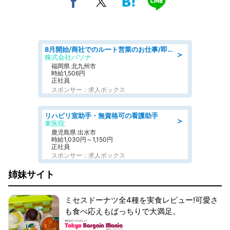
8月開始/商社でのルート営業のお仕事/即日勤務可/車通勤可/営業
＞
株式会社パソナ
福岡県 北九州市
時給1,506円
正社員
スポンサー：求人ボックス
リハビリ室助手・無資格可の看護助手
＞
東医院
鹿児島県 出水市
時給1,030円～1,150円
正社員
スポンサー：求人ボックス
姉妹サイト
ミセスドーナツ全4種を実食レビュー!可愛さ
も食べ応えもばっちりで大満足。