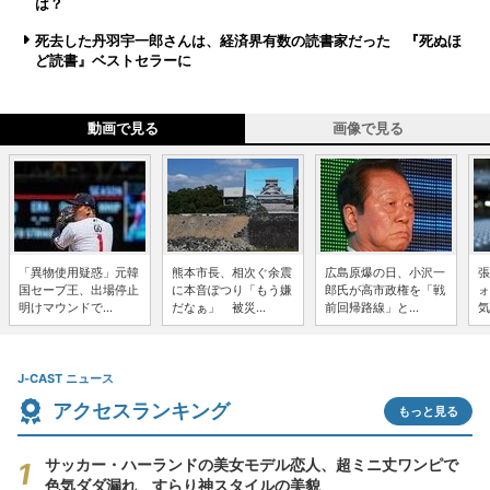
は？
死去した丹羽宇一郎さんは、経済界有数の読書家だった 『死ぬほ
ど読書』ベストセラーに
動画で見る
画像で見る
「異物使用疑惑」元韓
熊本市長、相次ぐ余震
広島原爆の日、小沢一
張
国セーブ王、出場停止
に本音ぽつり「もう嫌
郎氏が高市政権を「戦
ォ
明けマウンドで...
だなぁ」 被災...
前回帰路線」と...
気
J-CAST ニュース
アクセスランキング
もっと見る
サッカー・ハーランドの美女モデル恋人、超ミニ丈ワンピで
色気ダダ漏れ すらり神スタイルの美貌