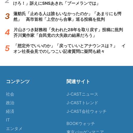
けろ！」訴えにSNSあきれ「ブーメランでは」
蓮舫氏「止める人は誰もいなかったのか」「あまりにも愕
然」 高市首相「上空から合掌」巡る投稿を批判
片山さつき財務相「失われた28年を取り戻す」投稿に批判
芥川賞作家「自民党の大失政の結果だろう」
「想定外でいいのか」「戻っていいとアナウンスは？」 イ
オン社長会見でのしつこい記者質問に疑問も続々
コンテンツ
関連サイト
社会
J-CASTニュース
政治
J-CASTトレンド
経済
J-CAST会社ウォッチ
IT
BOOKウォッチ
エンタメ
東京バーゲンマニア