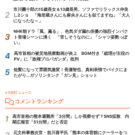
市川團十郎の15歳長女＆13歳長男、ソファでリラックス仲良
し2ショ 「海老蔵さんにも麻央さんにも似てますね」「大人
になったな～」
NHK朝ドラ「風、薫る」、色気ダダ漏れ俳優の強烈インパク
ト登場シーンに沸く 「苦しそうなのに」「シャツ姿艶っぽ
い」
高市首相の被災地視察動画が炎上 BGM付き「総理が主役の
PV」に「政権プロパガンダ」批判
短髪になって雰囲気激変！長瀬智也、真剣表情でバイクにま
たがり...ガソリンタンク「ガン見」ショット
J-CAST ニュース
コメントランキング
高市首相の熊本避難所「3分間」しか視察せず？SNS拡散 内
閣広報官「51分間」だと否定
元文科事務次官・前川喜平氏「熊本の体育館にクーラーをつ