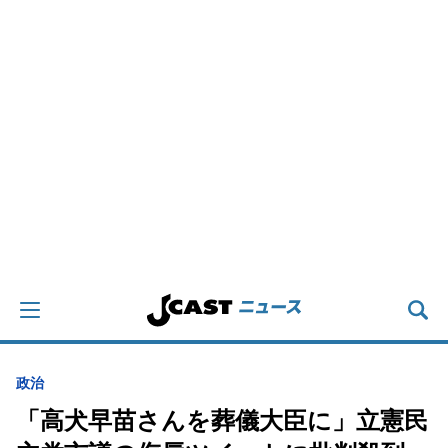
政治
「高犬早苗さんを葬儀大臣に」立憲民