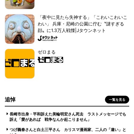
「夜中に見たら失神する」「こわいこわいこ
わい」 兵庫・尼崎の公園に佇む〝謎すぎる
顔〟に1.3万人戦慄|Jタウンネット
ゼロまる
追悼
一覧を見る
長崎市出身・平和訴えた美輪明宏さん死去 ラストメッセージでも
訴え「愛があれば 戦争なんか起こりません」
つげ義春さんと白土三平さん カリスマ漫画家、二人の「違い」と