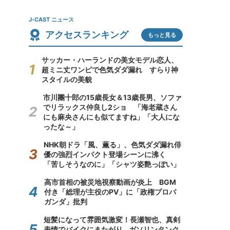
J-CAST ニュース
アクセスランキング
もっと見る
サッカー・ハーランドの美女モデル恋人、
超ミニ丈ワンピで色気ダダ漏れ すらり神
スタイルの美貌
市川團十郎の15歳長女＆13歳長男、ソファ
でリラックス仲良し2ショ 「海老蔵さん
にも麻央さんにも似てますね」「大人にな
ったな～」
NHK朝ドラ「風、薫る」、色気ダダ漏れ俳
優の強烈インパクト登場シーンに沸く
「苦しそうなのに」「シャツ姿艶っぽい」
高市首相の被災地視察動画が炎上 BGM
付き「総理が主役のPV」に「政権プロパ
ガンダ」批判
短髪になって雰囲気激変！長瀬智也、真剣
表情でバイクにまたがり...ガソリンタンク