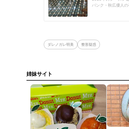
バンク・秋広優人の
いリチャードはソフ
いた長打力を評価さ
移籍。阿部慎之助前監
打点をマークした。
ダレノガレ明美
整形疑惑
姉妹サイト