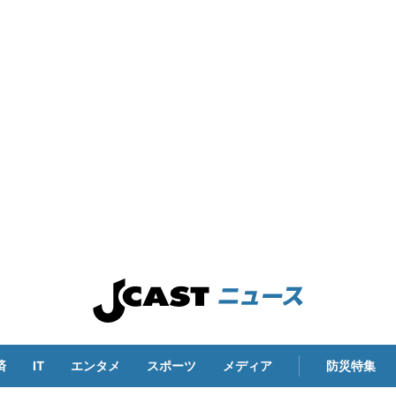
済
IT
エンタメ
スポーツ
メディア
防災特集