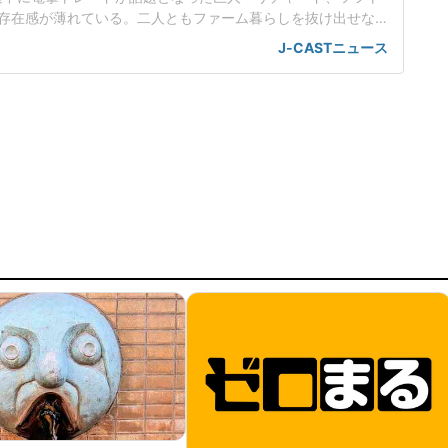
存在感が薄れている。二人ともファーム暮らしを抜け出せな
トバンク在籍時にウエスタン・リーグで5年連続本塁打王に輝
J-CASTニュース
れ、秋広優人、大江竜聖と2対1のトレードで25年5月に巨人に
督の期待は大きく、77試合出場で打率.211、11本塁打、39