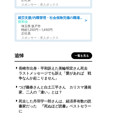
スポンサー：求人ボックス
就労支援/内職管理・社会保険完備の職場で生活支援員
＞
侑和会
埼玉県 坂戸市
時給1,250円～1,450円
正社員
スポンサー：求人ボックス
追悼
一覧を見る
長崎市出身・平和訴えた美輪明宏さん死去
ラストメッセージでも訴え「愛があれば 戦
争なんか起こりません」
つげ義春さんと白土三平さん カリスマ漫画
家、二人の「違い」とは？
死去した丹羽宇一郎さんは、経済界有数の読
書家だった 『死ぬほど読書』ベストセラー
に