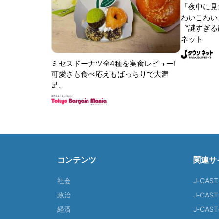
「夜中に見
わいこわい
〝謎すぎる顔
ネット
ミセスドーナツ全4種を実食レビュー!
可愛さも食べ応えもばっちりで大満
足。
コンテンツ
関連サ
社会
J-CAS
政治
J-CAS
経済
J-CA