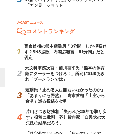
「ガン見」ショット
J-CAST ニュース
コメントランキング
高市首相の熊本避難所「3分間」しか視察せ
ず？SNS拡散 内閣広報官「51分間」だと
否定
元文科事務次官・前川喜平氏「熊本の体育
館にクーラーをつけろ！」訴えにSNSあき
れ「ブーメランでは」
蓮舫氏「止める人は誰もいなかったのか」
「あまりにも愕然」 高市首相「上空から
合掌」巡る投稿を批判
片山さつき財務相「失われた28年を取り戻
す」投稿に批判 芥川賞作家「自民党の大
失政の結果だろう」
「想定外でいいのか」「戻っていいとアナ