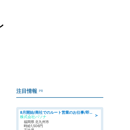
レ
注目情報
PR
8月開始/商社でのルート営業のお仕事/即日勤務可/車通勤可/営業
＞
株式会社パソナ
福岡県 北九州市
時給1,506円
正社員