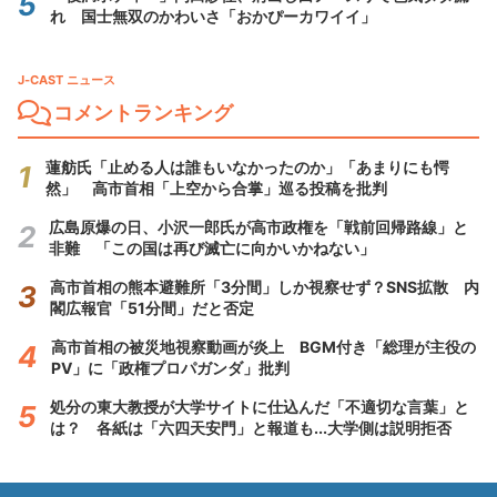
れ 国士無双のかわいさ「おかぴーカワイイ」
J-CAST ニュース
コメントランキング
蓮舫氏「止める人は誰もいなかったのか」「あまりにも愕
然」 高市首相「上空から合掌」巡る投稿を批判
広島原爆の日、小沢一郎氏が高市政権を「戦前回帰路線」と
非難 「この国は再び滅亡に向かいかねない」
高市首相の熊本避難所「3分間」しか視察せず？SNS拡散 内
閣広報官「51分間」だと否定
高市首相の被災地視察動画が炎上 BGM付き「総理が主役の
PV」に「政権プロパガンダ」批判
処分の東大教授が大学サイトに仕込んだ「不適切な言葉」と
は？ 各紙は「六四天安門」と報道も...大学側は説明拒否