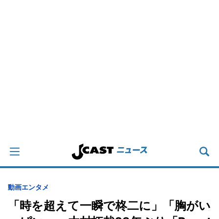
動画
エンタメ
「時を超えて一瞬で柊二に」「胸がい