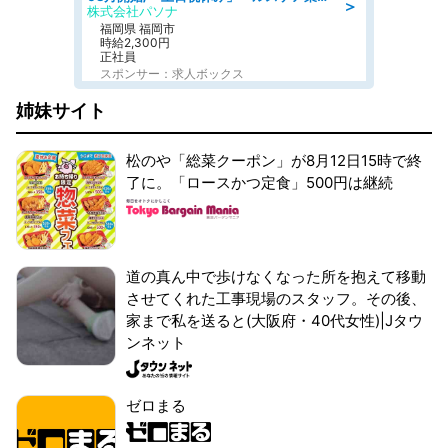
＞
株式会社パソナ
福岡県 福岡市
時給2,300円
正社員
スポンサー：求人ボックス
姉妹サイト
松のや「総菜クーポン」が8月12日15時で終
了に。「ロースかつ定食」500円は継続
道の真ん中で歩けなくなった所を抱えて移動
させてくれた工事現場のスタッフ。その後、
家まで私を送ると(大阪府・40代女性)|Jタウ
ンネット
ゼロまる