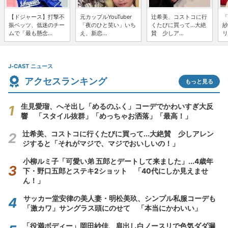
【ドジャース】打撃不
元カップルYouTuber
辻希美、コストコに行
「
振ベッツ、低迷のチー
「夜のひと笑い」いち
くたびに買って...大絶
紗
ムで「最も懸念...
え、新恋...
賛 少しア...
リ
J-CAST ニュース
アクセスランキング
もっと見る
生見愛瑠、へそ出し「めるのふく」コーデでかわいすぎ大反
響 「スタイル抜群」「めっちゃお洒落」「最高！」
辻希美、コストコに行くたびに買って...大絶賛 少しアレン
ジすると「それがマジで、マジでおいしいの！」
小柳ルミ子「可愛い弟 五郎とデートして来ました」...4歳年
下・野口五郎とステキ2ショット 「40代にしか見えませ
ん！」
サッカー堂安律の美人妻・明松美玖、シンプル私服コーデも
「激カワ」サングラス頭にのせて 「本当にかわいい」
「役満ボディー」岡田紗佳、肩出し白ノースリで色気ダダ漏