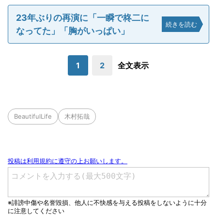
23年ぶりの再演に「一瞬で柊二に
続きを読む
なってた」「胸がいっぱい」
1
2
全文表示
BeautifulLife
木村拓哉