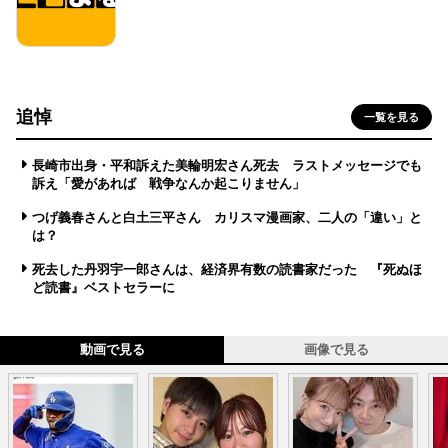
追悼
一覧を見る
長崎市出身・平和訴えた美輪明宏さん死去 ラストメッセージでも
訴え「愛があれば 戦争なんか起こりません」
つげ義春さんと白土三平さん カリスマ漫画家、二人の「違い」と
は？
死去した丹羽宇一郎さんは、経済界有数の読書家だった 『死ぬほ
ど読書』ベストセラーに
動画で見る
画像で見る