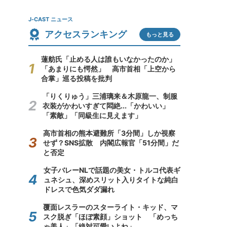
J-CAST ニュース
アクセスランキング
もっと見る
蓮舫氏「止める人は誰もいなかったのか」
「あまりにも愕然」 高市首相「上空から
合掌」巡る投稿を批判
「りくりゅう」三浦璃来＆木原龍一、制服
衣装がかわいすぎて悶絶...「かわいい」
「素敵」「同級生に見えます」
高市首相の熊本避難所「3分間」しか視察
せず？SNS拡散 内閣広報官「51分間」だ
と否定
女子バレーNLで話題の美女・トルコ代表ギ
ュネシュ、深めスリット入りタイトな純白
ドレスで色気ダダ漏れ
覆面レスラーのスターライト・キッド、マ
スク脱ぎ「ほぼ素顔」ショット 「めっち
ゃ美人」「絶対可愛いよね」