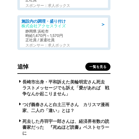
スポンサー：求人ボックス
施設内の調理・盛り付け
＞
株式会社アクセスライズ
静岡県 浜松市
時給1,470円～1,570円
正社員 / 派遣社員
スポンサー：求人ボックス
追悼
一覧を見る
長崎市出身・平和訴えた美輪明宏さん死去
ラストメッセージでも訴え「愛があれば 戦
争なんか起こりません」
つげ義春さんと白土三平さん カリスマ漫画
家、二人の「違い」とは？
死去した丹羽宇一郎さんは、経済界有数の読
書家だった 『死ぬほど読書』ベストセラー
に