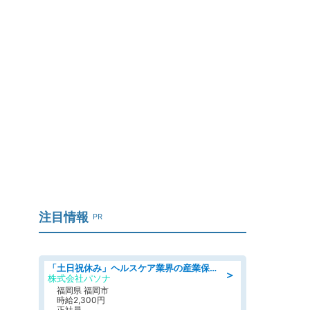
注目情報
PR
「土日祝休み」ヘルスケア業界の産業保健師/高時給/未経験OK/要資格:保健師、正看護師
＞
株式会社パソナ
福岡県 福岡市
時給2,300円
正社員