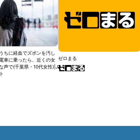
うちに経血でズボンを汚し
ゼロまる
電車に乗ったら、近くの女
声で(千葉県・10代女性)|J
ト