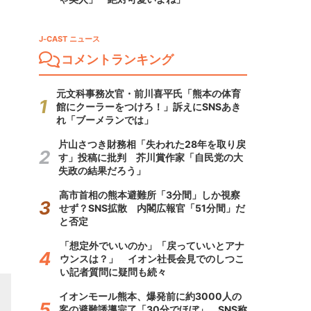
J-CAST ニュース
コメントランキング
元文科事務次官・前川喜平氏「熊本の体育
館にクーラーをつけろ！」訴えにSNSあき
れ「ブーメランでは」
片山さつき財務相「失われた28年を取り戻
す」投稿に批判 芥川賞作家「自民党の大
失政の結果だろう」
高市首相の熊本避難所「3分間」しか視察
せず？SNS拡散 内閣広報官「51分間」だ
と否定
「想定外でいいのか」「戻っていいとアナ
ウンスは？」 イオン社長会見でのしつこ
い記者質問に疑問も続々
イオンモール熊本、爆発前に約3000人の
客の避難誘導完了「30分でほぼ」 SNS称