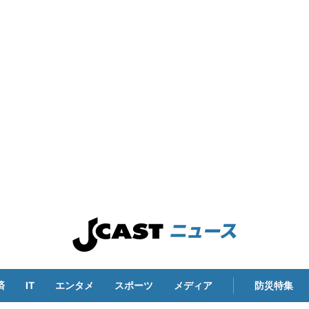
済
IT
エンタメ
スポーツ
メディア
防災特集