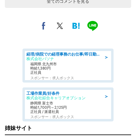
全てのコメントを見る
経理/病院での経理事務のお仕事/即日勤務可/車通勤可/経理/一般事務
＞
株式会社パソナ
福岡県 北九州市
時給1,380円
正社員
スポンサー：求人ボックス
工場作業員/好条件
＞
株式会社綜合キャリアオプション
静岡県 富士市
時給1,700円～2,125円
正社員 / 派遣社員
スポンサー：求人ボックス
姉妹サイト