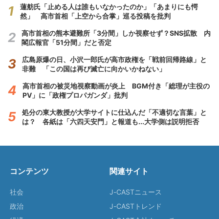
蓮舫氏「止める人は誰もいなかったのか」「あまりにも愕
然」 高市首相「上空から合掌」巡る投稿を批判
高市首相の熊本避難所「3分間」しか視察せず？SNS拡散 内
閣広報官「51分間」だと否定
広島原爆の日、小沢一郎氏が高市政権を「戦前回帰路線」と
非難 「この国は再び滅亡に向かいかねない」
高市首相の被災地視察動画が炎上 BGM付き「総理が主役の
PV」に「政権プロパガンダ」批判
処分の東大教授が大学サイトに仕込んだ「不適切な言葉」と
は？ 各紙は「六四天安門」と報道も...大学側は説明拒否
コンテンツ
関連サイト
社会
J-CASTニュース
政治
J-CASTトレンド