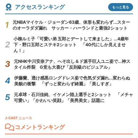
アクセスランキング
もっと見る
元NBAマイケル・ジョーダン63歳、体形も変わらず...スター
のオーラダダ漏れ サッカー・ハーランドと最強2ショット
小柳ルミ子「可愛い弟 五郎とデートして来ました」...4歳年
下・野口五郎とステキ2ショット 「40代にしか見えませ
ん！」
元NHK中川安奈アナ、へそ出し＆ド派手巨人ユニ姿で...神ス
タイル炸裂 G党も大喜び「反則級のビジュアル」
伊藤蘭、透け感黒ロングドレス姿で色気ダダ漏れ...変わらぬ
美貌の衝撃 「ずっと変わらず綺麗」「美しすぎ」
元卓球・石川佳純、イケメン陸上選手と2ショット 「メチャ
可愛い」「かわいい笑顔」「美男美女」話題に
J-CAST ニュース
コメントランキング