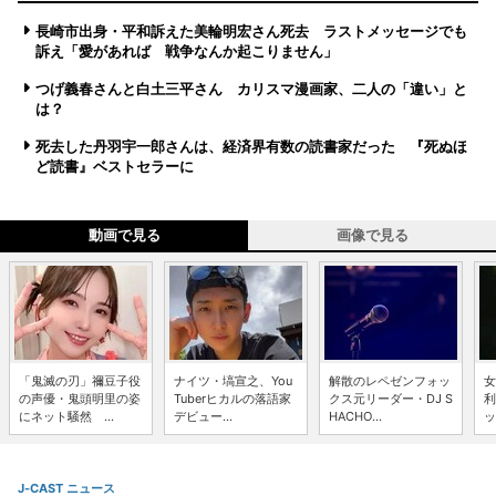
長崎市出身・平和訴えた美輪明宏さん死去 ラストメッセージでも
訴え「愛があれば 戦争なんか起こりません」
つげ義春さんと白土三平さん カリスマ漫画家、二人の「違い」と
は？
死去した丹羽宇一郎さんは、経済界有数の読書家だった 『死ぬほ
ど読書』ベストセラーに
動画で見る
画像で見る
「鬼滅の刃」禰豆子役
ナイツ・塙宣之、You
解散のレペゼンフォッ
女
の声優・鬼頭明里の姿
Tuberヒカルの落語家
クス元リーダー・DJ S
利
にネット騒然 ...
デビュー...
HACHO...
ッ
J-CAST ニュース