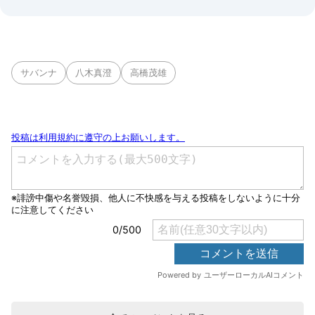
サバンナ
八木真澄
高橋茂雄