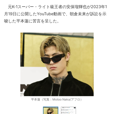
元K-1スーパー・ライト級王者の安保瑠輝也が2023年1
月19日に公開したYouTube動画で、朝倉未来が訴訟を示
唆した平本蓮に苦言を呈した。
平本蓮（写真：Motoo Naka/アフロ）