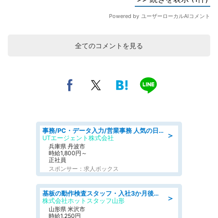
全てのコメントを見る
事務/PC・データ入力/営業事務 人気の日勤 月収38万円可 建設会社でCADオペレーター専門事務
＞
UTエージェント株式会社
兵庫県 丹波市
時給1,800円～
正社員
スポンサー：求人ボックス
基板の動作検査スタッフ・入社3か月後に無期雇用派遣に転換 土日祝休み・日勤のみ・髪色自由
＞
株式会社ホットスタッフ山形
山形県 米沢市
時給1,250円