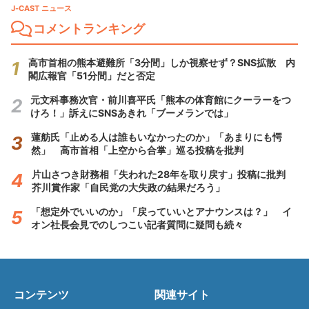
J-CAST ニュース
コメントランキング
高市首相の熊本避難所「3分間」しか視察せず？SNS拡散 内
閣広報官「51分間」だと否定
元文科事務次官・前川喜平氏「熊本の体育館にクーラーをつ
けろ！」訴えにSNSあきれ「ブーメランでは」
蓮舫氏「止める人は誰もいなかったのか」「あまりにも愕
然」 高市首相「上空から合掌」巡る投稿を批判
片山さつき財務相「失われた28年を取り戻す」投稿に批判
芥川賞作家「自民党の大失政の結果だろう」
「想定外でいいのか」「戻っていいとアナウンスは？」 イ
オン社長会見でのしつこい記者質問に疑問も続々
コンテンツ
関連サイト