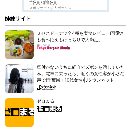
正社員 / 派遣社員
スポンサー：求人ボックス
姉妹サイト
ミセスドーナツ全4種を実食レビュー!可愛さ
も食べ応えもばっちりで大満足。
気付かないうちに経血でズボンを汚していた
私。電車に乗ったら、近くの女性客が小さな
声で(千葉県・10代女性)|Jタウンネット
ゼロまる