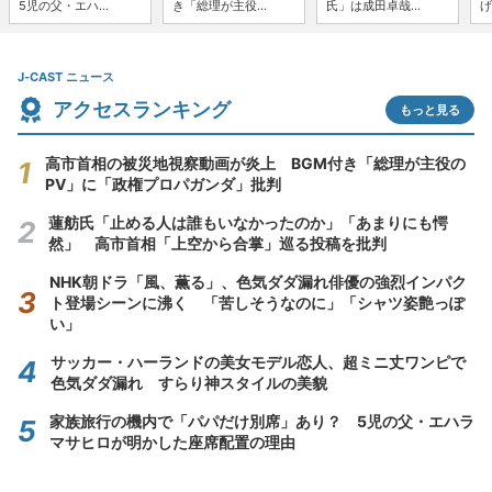
5児の父・エハ...
き「総理が主役...
氏」は成田卓哉...
げ
J-CAST ニュース
アクセスランキング
もっと見る
高市首相の被災地視察動画が炎上 BGM付き「総理が主役の
PV」に「政権プロパガンダ」批判
蓮舫氏「止める人は誰もいなかったのか」「あまりにも愕
然」 高市首相「上空から合掌」巡る投稿を批判
NHK朝ドラ「風、薫る」、色気ダダ漏れ俳優の強烈インパク
ト登場シーンに沸く 「苦しそうなのに」「シャツ姿艶っぽ
い」
サッカー・ハーランドの美女モデル恋人、超ミニ丈ワンピで
色気ダダ漏れ すらり神スタイルの美貌
家族旅行の機内で「パパだけ別席」あり？ 5児の父・エハラ
マサヒロが明かした座席配置の理由