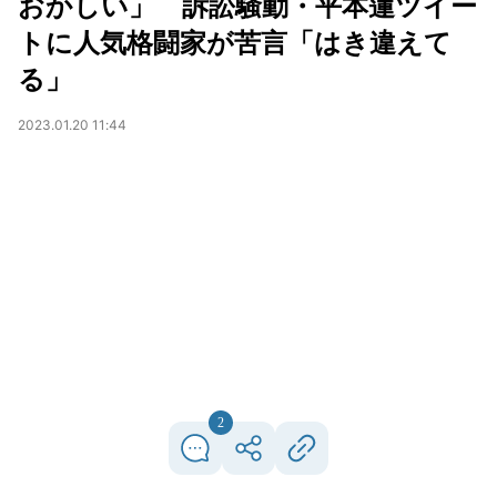
おかしい」 訴訟騒動・平本蓮ツイー
トに人気格闘家が苦言「はき違えて
る」
2023.01.20 11:44
2