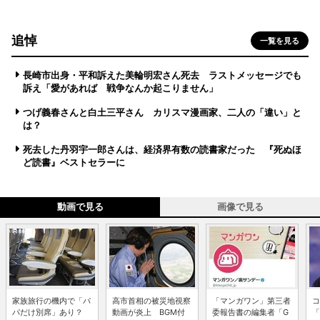
追悼
一覧を見る
長崎市出身・平和訴えた美輪明宏さん死去 ラストメッセージでも
訴え「愛があれば 戦争なんか起こりません」
つげ義春さんと白土三平さん カリスマ漫画家、二人の「違い」と
は？
死去した丹羽宇一郎さんは、経済界有数の読書家だった 『死ぬほ
ど読書』ベストセラーに
動画で見る
画像で見る
家族旅行の機内で「パ
高市首相の被災地視察
「マンガワン」第三者
コ
パだけ別席」あり？
動画が炎上 BGM付
委報告書の編集者「G
「