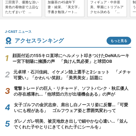
三田寛子、優雅な淡い
加藤茶の45歳年下
フィギュア・中井亜
制
黄色の着物姿で上品な
妻・綾菜、「美文字」
美、華麗にトリプルア
う
たたずまいで ...
手書き勉強ノート...
クセル決める 「...
一
J-CAST ニュース
アクセスランキング
もっと見る
顔面付近の155キロ直球にヘルメット叩きつけたDeNAルーキ
ー宮下朝陽に擁護の声 「負けん気必要」と球団OB
元卓球・石川佳純、イケメン陸上選手と2ショット 「メチャ
可愛い」「かわいい笑顔」「美男美女」話題に
電撃トレードの巨人・リチャード、ソフトバンク・秋広優人
の存在感薄れ...「他球団の方が出場機会ある」の声が
女子ゴルフの金沢志奈、肩出し白ノースリ姿に反響...「可愛
いにも程がある」 ゴルフウェア姿と雰囲気変わって
ダレノガレ明美、被災地炊き出しで細やかな心遣い...「並ん
でくれた子やとりにきてくれた子にシールを」