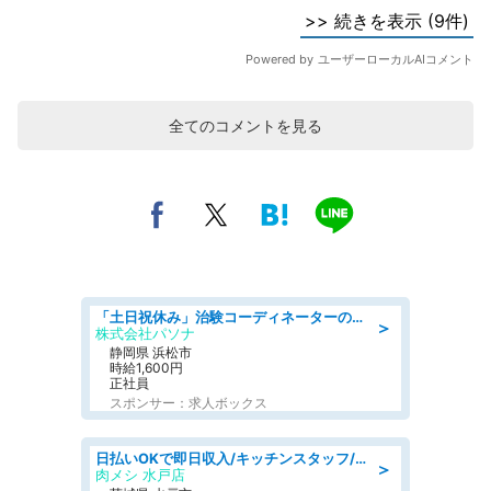
全てのコメントを見る
「土日祝休み」治験コーディネーターのお仕事/未経験OK
＞
株式会社パソナ
静岡県 浜松市
時給1,600円
正社員
スポンサー：求人ボックス
日払いOKで即日収入/キッチンスタッフ/「原付免許必須」デリバリー業務など、自己成長可能な幅広い仕事に挑戦!髪型自由&ピアス・ネイルOK/茨城県/水戸市
＞
肉メシ 水戸店