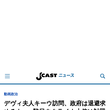
動画
政治
デヴィ夫人キーウ訪問、政府は退避求