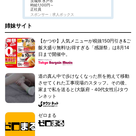
茨城県 水戸市
時給1,100円～
正社員
スポンサー：求人ボックス
姉妹サイト
【かつや】人気メニューが税抜150円引き&ご
飯大盛り無料!お得すぎる「感謝祭」は8月14
日まで開催中。
道の真ん中で歩けなくなった所を抱えて移動
させてくれた工事現場のスタッフ。その後、
家まで私を送ると(大阪府・40代女性)|Jタウ
ンネット
ゼロまる