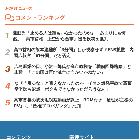
J-CAST ニュース
コメントランキング
蓮舫氏「止める人は誰もいなかったのか」「あまりにも愕
然」 高市首相「上空から合掌」巡る投稿を批判
高市首相の熊本避難所「3分間」しか視察せず？SNS拡散 内
閣広報官「51分間」だと否定
広島原爆の日、小沢一郎氏が高市政権を「戦前回帰路線」と
非難 「この国は再び滅亡に向かいかねない」
なぜ「戻るな」と言えなかったのか イオン爆発事故で斎藤
幸平氏も逡巡「ボクもできなかっただろうなあ」
高市首相の被災地視察動画が炎上 BGM付き「総理が主役の
PV」に「政権プロパガンダ」批判
コンテンツ
関連サイト