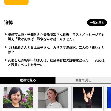
追悼
一覧を見る
長崎市出身・平和訴えた美輪明宏さん死去 ラストメッセージでも
訴え「愛があれば 戦争なんか起こりません」
つげ義春さんと白土三平さん カリスマ漫画家、二人の「違い」と
は？
死去した丹羽宇一郎さんは、経済界有数の読書家だった 『死ぬほ
ど読書』ベストセラーに
動画で見る
画像で見る