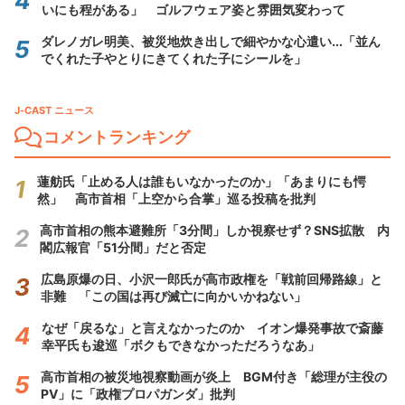
いにも程がある」 ゴルフウェア姿と雰囲気変わって
ダレノガレ明美、被災地炊き出しで細やかな心遣い...「並ん
でくれた子やとりにきてくれた子にシールを」
J-CAST ニュース
コメントランキング
蓮舫氏「止める人は誰もいなかったのか」「あまりにも愕
然」 高市首相「上空から合掌」巡る投稿を批判
高市首相の熊本避難所「3分間」しか視察せず？SNS拡散 内
閣広報官「51分間」だと否定
広島原爆の日、小沢一郎氏が高市政権を「戦前回帰路線」と
非難 「この国は再び滅亡に向かいかねない」
なぜ「戻るな」と言えなかったのか イオン爆発事故で斎藤
幸平氏も逡巡「ボクもできなかっただろうなあ」
高市首相の被災地視察動画が炎上 BGM付き「総理が主役の
PV」に「政権プロパガンダ」批判