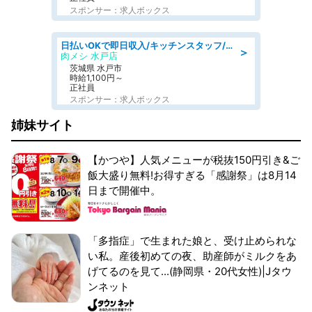
スポンサー：求人ボックス
日払いOKで即日収入/キッチンスタッフ/「原付免許必須」デリバリー業務など、自己成長可能な幅広い仕事に挑戦!髪型自由&ピアス・ネイルOK/茨城県/水戸市
＞
肉メシ 水戸店
茨城県 水戸市
時給1,100円～
正社員
スポンサー：求人ボックス
姉妹サイト
【かつや】人気メニューが税抜150円引き&ご
飯大盛り無料!お得すぎる「感謝祭」は8月14
日まで開催中。
「多指症」で生まれた娘と、受け止められな
い私。産後初めての夜、助産師がミルクをあ
げてるのを見て...(静岡県・20代女性)|Jタウ
ンネット