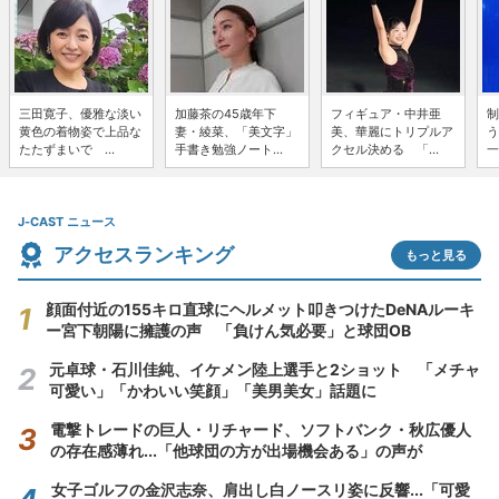
三田寛子、優雅な淡い
加藤茶の45歳年下
フィギュア・中井亜
制
黄色の着物姿で上品な
妻・綾菜、「美文字」
美、華麗にトリプルア
う
たたずまいで ...
手書き勉強ノート...
クセル決める 「...
一
J-CAST ニュース
アクセスランキング
もっと見る
顔面付近の155キロ直球にヘルメット叩きつけたDeNAルーキ
ー宮下朝陽に擁護の声 「負けん気必要」と球団OB
元卓球・石川佳純、イケメン陸上選手と2ショット 「メチャ
可愛い」「かわいい笑顔」「美男美女」話題に
電撃トレードの巨人・リチャード、ソフトバンク・秋広優人
の存在感薄れ...「他球団の方が出場機会ある」の声が
女子ゴルフの金沢志奈、肩出し白ノースリ姿に反響...「可愛