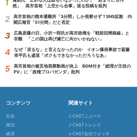
然」 高市首相「上空から合掌」巡る投稿を批判
高市首相の熊本避難所「3分間」しか視察せず？SNS拡散 内
閣広報官「51分間」だと否定
広島原爆の日、小沢一郎氏が高市政権を「戦前回帰路線」と
非難 「この国は再び滅亡に向かいかねない」
なぜ「戻るな」と言えなかったのか イオン爆発事故で斎藤
幸平氏も逡巡「ボクもできなかっただろうなあ」
高市首相の被災地視察動画が炎上 BGM付き「総理が主役の
PV」に「政権プロパガンダ」批判
コンテンツ
関連サイト
社会
J-CASTニュース
政治
J-CASTトレンド
経済
J-CAST会社ウォッチ