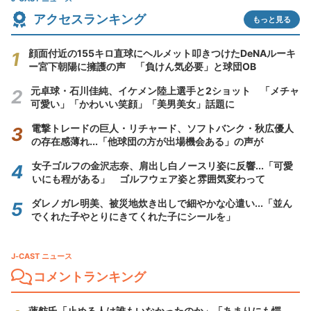
アクセスランキング
もっと見る
顔面付近の155キロ直球にヘルメット叩きつけたDeNAルーキ
ー宮下朝陽に擁護の声 「負けん気必要」と球団OB
元卓球・石川佳純、イケメン陸上選手と2ショット 「メチャ
可愛い」「かわいい笑顔」「美男美女」話題に
電撃トレードの巨人・リチャード、ソフトバンク・秋広優人
の存在感薄れ...「他球団の方が出場機会ある」の声が
女子ゴルフの金沢志奈、肩出し白ノースリ姿に反響...「可愛
いにも程がある」 ゴルフウェア姿と雰囲気変わって
ダレノガレ明美、被災地炊き出しで細やかな心遣い...「並ん
でくれた子やとりにきてくれた子にシールを」
J-CAST ニュース
コメントランキング
蓮舫氏「止める人は誰もいなかったのか」「あまりにも愕