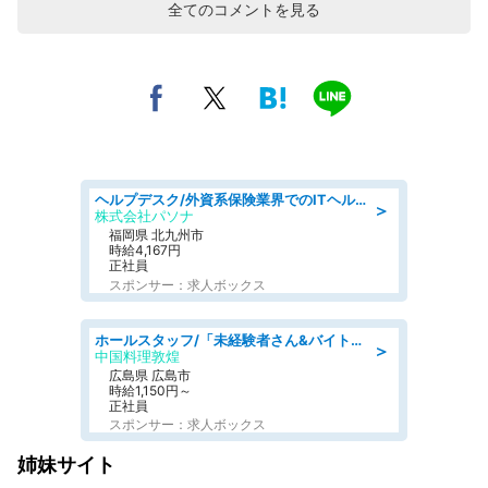
全てのコメントを見る
ヘルプデスク/外資系保険業界でのITヘルプデスク業務/駅近/即日勤務可/ヘルプデスク
＞
株式会社パソナ
福岡県 北九州市
時給4,167円
正社員
スポンサー：求人ボックス
ホールスタッフ/「未経験者さん&バイトデビューも大歓迎」残業ほぼなし×1日3時間〜勤務OK!フォロー体制も充実/広島県/広島市南区
＞
中国料理敦煌
広島県 広島市
時給1,150円～
正社員
スポンサー：求人ボックス
姉妹サイト