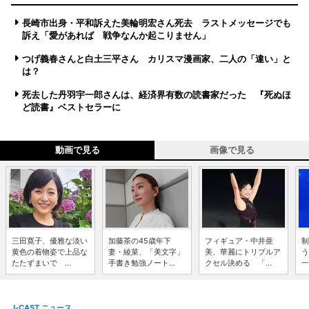
長崎市出身・平和訴えた美輪明宏さん死去 ラストメッセージでも
訴え「愛があれば 戦争なんか起こりません」
つげ義春さんと白土三平さん カリスマ漫画家、二人の「違い」と
は？
死去した丹羽宇一郎さんは、経済界有数の読書家だった 『死ぬほ
ど読書』ベストセラーに
動画で見る
画像で見る
三田寛子、優雅な淡い
加藤茶の45歳年下
フィギュア・中井亜
制
黄色の着物姿で上品な
妻・綾菜、「美文字」
美、華麗にトリプルア
う
たたずまいで ...
手書き勉強ノート...
クセル決める 「...
一
J-CAST ニュース